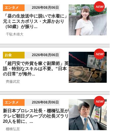
NEW!
エンタメ
2026年08月06日
「昼の生放送中に脱いで水着に」
元ミニスカポリス・大原かおり
（50歳）が振り...
千駄木雄大
NEW!
お金
2026年08月06日
「超円安で外貨を稼ぐ副業術」英
語・特別なスキルは不要。“日本
の日常”が海外...
齊藤武宏
NEW!
エンタメ
2026年08月06日
新日本プロレス社長・棚橋弘至が
テレビ朝日グループの社長ズラリ
20人を前に、...
棚橋弘至