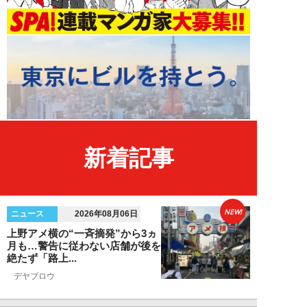
新着記事
NEW!
ニュース
2026年08月06日
上野アメ横の“一斉摘発”から3ヵ
月も…警告に従わない店舗が後を
絶たず「路上...
デヤブロウ