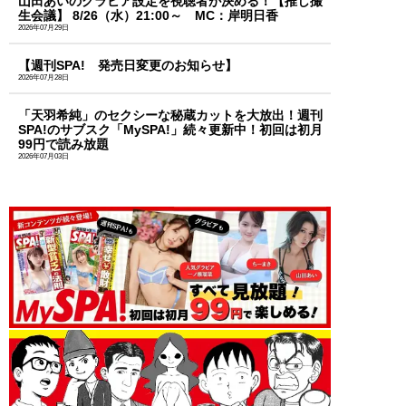
山田あいのグラビア設定を視聴者が決める！【推し撮
生会議】 8/26（水）21:00～ MC：岸明日香
2026年07月29日
【週刊SPA! 発売日変更のお知らせ】
2026年07月28日
「天羽希純」のセクシーな秘蔵カットを大放出！週刊
SPA!のサブスク「MySPA!」続々更新中！初回は初月
99円で読み放題
2026年07月03日