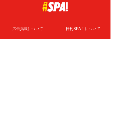
広告掲載について
日刊SPA！について
ニュース提供先
PR記事一覧
ライター・執筆者募集
プライバシーポリシー
Cookie使用について
著作権について
運営会社
記事使用について
お問い合わせ
よくある質問
扶桑社Webメディア
女子SPA！