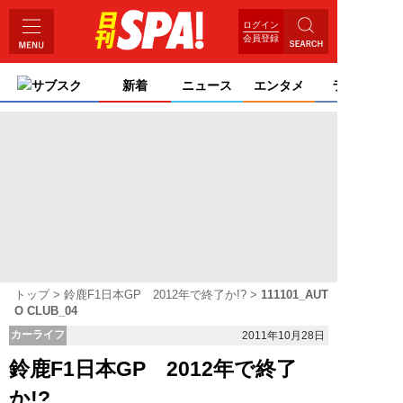
ログイン
会員登録
サブスク
新着
ニュース
エンタメ
ライフ
トップ
鈴鹿F1日本GP 2012年で終了か!?
111101_AUT
O CLUB_04
カーライフ
2011年10月28日
鈴鹿F1日本GP 2012年で終了
か!?