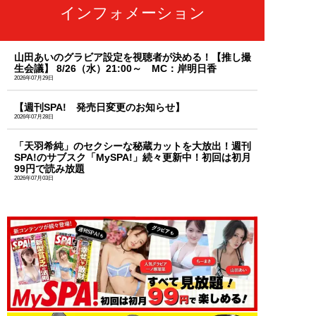
インフォメーション
山田あいのグラビア設定を視聴者が決める！【推し撮
生会議】 8/26（水）21:00～ MC：岸明日香
2026年07月29日
【週刊SPA! 発売日変更のお知らせ】
2026年07月28日
「天羽希純」のセクシーな秘蔵カットを大放出！週刊
SPA!のサブスク「MySPA!」続々更新中！初回は初月
99円で読み放題
2026年07月03日