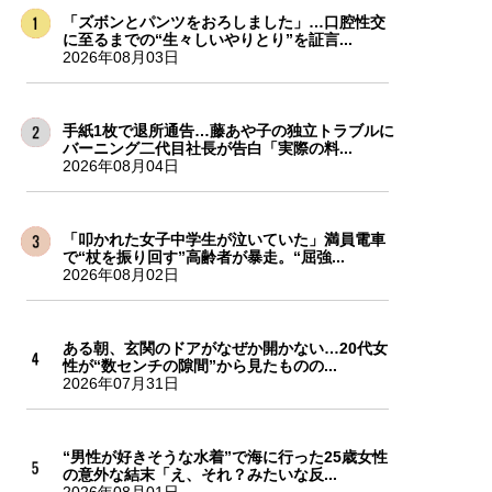
「ズボンとパンツをおろしました」…口腔性交
に至るまでの“生々しいやりとり”を証言...
2026年08月03日
手紙1枚で退所通告…藤あや子の独立トラブルに
バーニング二代目社長が告白「実際の料...
2026年08月04日
「叩かれた女子中学生が泣いていた」満員電車
で“杖を振り回す”高齢者が暴走。“屈強...
2026年08月02日
ある朝、玄関のドアがなぜか開かない…20代女
性が“数センチの隙間”から見たものの...
2026年07月31日
“男性が好きそうな水着”で海に行った25歳女性
の意外な結末「え、それ？みたいな反...