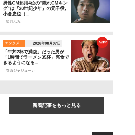
男性CM起用4位の“隠れCMキン
グ”は『20世紀少年』の元子役。
小倉史也（...
望月ふみ
NEW!
エンタメ
2026年08月07日
「牛丼2杯で満腹」だった男が
「1時間でラーメン35杯」完食で
きるようになる...
寺西ジャジューカ
新着記事をもっと見る