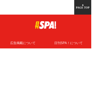
▲
PAGE TOP
広告掲載について
日刊SPA！について
ニュース提供先
PR記事一覧
ライター・執筆者募集
プライバシーポリシー
Cookie使用について
著作権について
運営会社
記事使用について
お問い合わせ
よくある質問