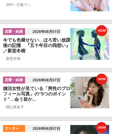
SPA！広報マン
NEW!
恋愛・結婚
2026年08月07日
今でも色褪せない、ほろ苦い放課
後の記憶 『五十年目の両想い』
／新堂冬樹
新堂冬樹
NEW!
恋愛・結婚
2026年08月07日
婚活女性が見ている「男性のプロ
フィール写真」の“5つのポイン
ト”…会う前か...
関口美奈子
NEW!
エンタメ
2026年08月07日