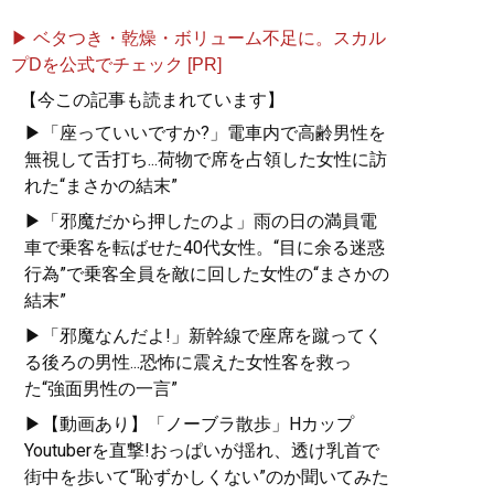
▶ ベタつき・乾燥・ボリューム不足に。スカル
プDを公式でチェック [PR]
【今この記事も読まれています】
▶「座っていいですか?」電車内で高齢男性を
無視して舌打ち...荷物で席を占領した女性に訪
れた“まさかの結末”
▶「邪魔だから押したのよ」雨の日の満員電
車で乗客を転ばせた40代女性。“目に余る迷惑
行為”で乗客全員を敵に回した女性の“まさかの
結末”
▶「邪魔なんだよ!」新幹線で座席を蹴ってく
る後ろの男性...恐怖に震えた女性客を救っ
た“強面男性の一言”
▶【動画あり】「ノーブラ散歩」Hカップ
Youtuberを直撃!おっぱいが揺れ、透け乳首で
街中を歩いて“恥ずかしくない”のか聞いてみた