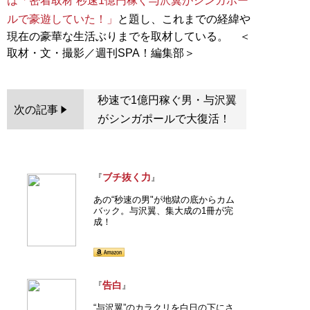
は「密着取材 秒速1億円稼ぐ与沢翼がシンガポー
ルで豪遊していた！」
と題し、これまでの経緯や
現在の豪華な生活ぶりまでを取材している。 ＜
秒速で1億円稼ぐ男・与沢翼
次の記事
がシンガポールで大復活！
ブチ抜く力
『
』
あの“秒速の男"が地獄の底からカム
バック。与沢翼、集大成の1冊が完
成！
告白
『
』
“与沢翼”のカラクリを白日の下にさ