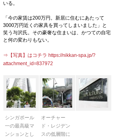
いる。
「今の家賃は200万円。新居に住むにあたって
3000万円近くの家具を買ってしまいました」と
笑う与沢氏。その豪奢な住まいは、かつての自宅
と何の変わりもない。
⇒【写真】はコチラ https://nikkan-spa.jp/?
attachment_id=837972
シンガポール
オーチャー
一の最高級マ
ド・レジデン
ンションとし
スの低層階に