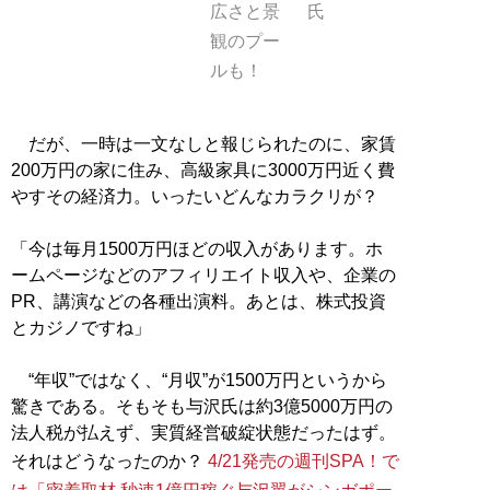
広さと景
氏
観のプー
ルも！
だが、一時は一文なしと報じられたのに、家賃
200万円の家に住み、高級家具に3000万円近く費
やすその経済力。いったいどんなカラクリが？
「今は毎月1500万円ほどの収入があります。ホ
ームページなどのアフィリエイト収入や、企業の
PR、講演などの各種出演料。あとは、株式投資
とカジノですね」
“年収”ではなく、“月収”が1500万円というから
驚きである。そもそも与沢氏は約3億5000万円の
法人税が払えず、実質経営破綻状態だったはず。
それはどうなったのか？
4/21発売の週刊SPA！で