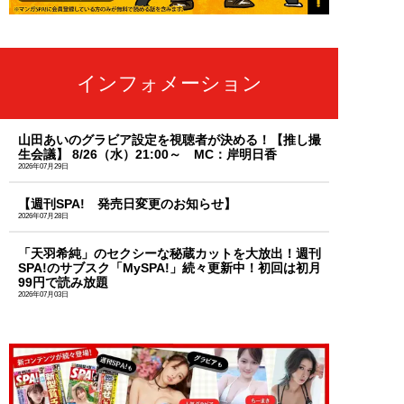
インフォメーション
山田あいのグラビア設定を視聴者が決める！【推し撮
生会議】 8/26（水）21:00～ MC：岸明日香
2026年07月29日
【週刊SPA! 発売日変更のお知らせ】
2026年07月28日
「天羽希純」のセクシーな秘蔵カットを大放出！週刊
SPA!のサブスク「MySPA!」続々更新中！初回は初月
99円で読み放題
2026年07月03日