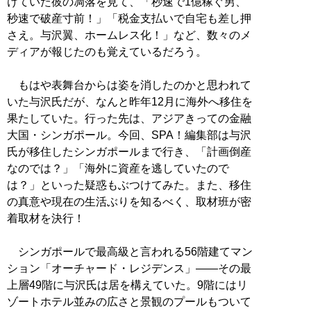
けていた彼の凋落を見て、「秒速で1億稼ぐ男、
秒速で破産寸前！」「税金支払いで自宅も差し押
さえ。与沢翼、ホームレス化！」など、数々のメ
ディアが報じたのも覚えているだろう。
もはや表舞台からは姿を消したのかと思われて
いた与沢氏だが、なんと昨年12月に海外へ移住を
果たしていた。行った先は、アジアきっての金融
大国・シンガポール。今回、SPA！編集部は与沢
氏が移住したシンガポールまで行き、「計画倒産
なのでは？」「海外に資産を逃していたので
は？」といった疑惑もぶつけてみた。また、移住
の真意や現在の生活ぶりを知るべく、取材班が密
着取材を決行！
シンガポールで最高級と言われる56階建てマン
ション「オーチャード・レジデンス」――その最
上層49階に与沢氏は居を構えていた。9階にはリ
ゾートホテル並みの広さと景観のプールもついて