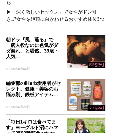
ら...
▶「深く激しいセックス」で女性がドン引
き...?女性を絶頂に向かわせるおすすめ体位3つ
朝ドラ『風、薫る』で
「病人役なのに色気がダ
ダ漏れ」と騒然。39歳・
人気…
2026年08月06日
編集部のiHerb愛用者がセ
レクト。健康・美容のお
悩み別、鉄板アイテム…
2026年06月22日
「毎日1キロは食べてま
す」ヨーグルト沼にハマ