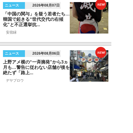
NEW!
ニュース
2026年08月07日
「中国の関与」を疑う若者たち…
韓国で起きる“世代交代の右傾
化”と不正選挙抗...
安宿緑
NEW!
ニュース
2026年08月06日
上野アメ横の“一斉摘発”から3ヵ
月も…警告に従わない店舗が後を
絶たず「路上...
デヤブロウ
NEW!
ニュース
2026年08月06日
値上げでも強い「チョコモナカジ
ャンボ」に対し、「パピコ」は減
収…「定番アイ...
不破聡