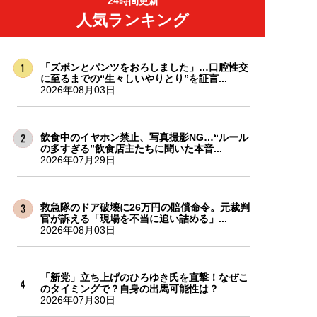
24時間更新
人気ランキング
「ズボンとパンツをおろしました」…口腔性交
に至るまでの“生々しいやりとり”を証言...
2026年08月03日
飲食中のイヤホン禁止、写真撮影NG…“ルール
の多すぎる”飲食店主たちに聞いた本音...
2026年07月29日
救急隊のドア破壊に26万円の賠償命令。元裁判
官が訴える「現場を不当に追い詰める」...
2026年08月03日
「新党」立ち上げのひろゆき氏を直撃！なぜこ
のタイミングで？自身の出馬可能性は？
2026年07月30日