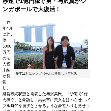
秒速で1億円稼ぐ男・与沢翼がシ
ンガポールで大復活！
昨
年4月
に約3
億
5000
万円
の法
人税
未納
昨年12月にシンガポールに移住した与沢氏
が発
覚
し、
経営破綻状態と発表した与沢翼氏。「秒速で1億
円稼ぐ」と豪語し、高級車に美女をはべらせ、バ
ブル時代を彷彿とさせるような豪遊ぶりを見せつ