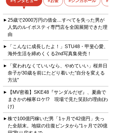
インタビュー
お金
シンガポール
ニューリッ
25歳で2000万円の借金…すべてを失った男が
人気のルイボスティ専門店を全国展開できた理
由
「こんなに成長したよ！」STU48・甲斐心愛、
海外生活を締めくくる2nd写真集発売！
「変われなくていいなら、やめていい」桜井日
奈子が30歳を前にたどり着いた“自分を変える
方法”
【MV密着】SKE48『サンダルだぜ』、夏曲で
まさかの極寒ロケ!? 現場で見た笑顔の理由(わ
け)
株で100億円稼いだ男「1ヶ月で42億円」失っ
た全顛末。地獄の往復ビンタから“1ヶ月で20億
円”取り戻すまで