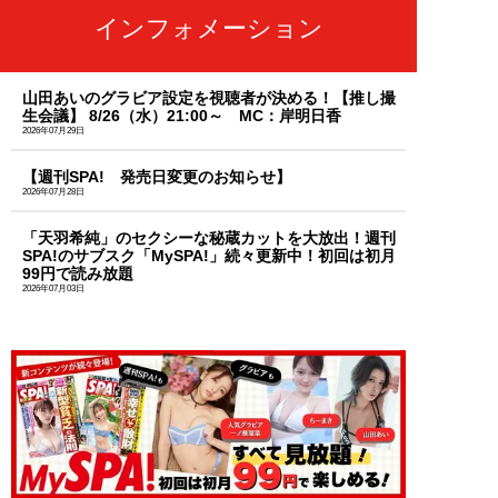
インフォメーション
山田あいのグラビア設定を視聴者が決める！【推し撮
生会議】 8/26（水）21:00～ MC：岸明日香
2026年07月29日
【週刊SPA! 発売日変更のお知らせ】
2026年07月28日
「天羽希純」のセクシーな秘蔵カットを大放出！週刊
SPA!のサブスク「MySPA!」続々更新中！初回は初月
99円で読み放題
2026年07月03日