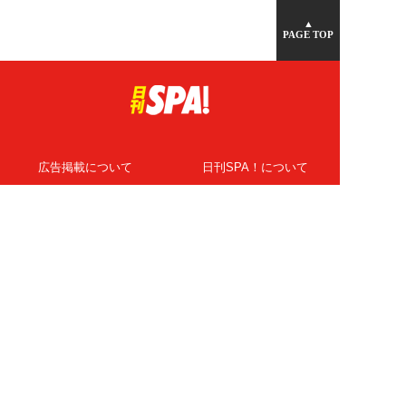
▲
PAGE TOP
広告掲載について
日刊SPA！について
ニュース提供先
PR記事一覧
ライター・執筆者募集
プライバシーポリシー
Cookie使用について
著作権について
運営会社
記事使用について
お問い合わせ
よくある質問