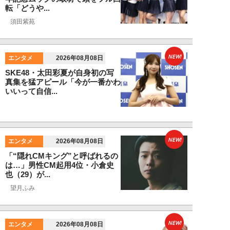
転「どうや...
須田紫苑
NEW!
エンタメ
2026年08月08日
SKE48・太田彩夏が自身初の写
真集を猛アピール「今が一番かわ
いいって自信...
NEW!
エンタメ
2026年08月08日
「“隠れCMキング”と呼ばれるの
は…」男性CM起用4位・小倉史
也（29）が...
望月ふみ
NEW!
エンタメ
2026年08月08日