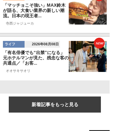
「マッチョこそ強い」MAX鈴木
が語る、大食い業界の新しい潮
流。日本の現王者...
寺西ジャジューカ
NEW!
ライフ
2026年08月08日
「有名俳優でも“出禁”になる」
元ホテルマンが見た、残念な客の
共通点／「お客...
オオサキサオリ
新着記事をもっと見る