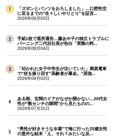
「ズボンとパンツをおろしました」…口腔性交
に至るまでの“生々しいやりとり”を証言...
2026年08月03日
手紙1枚で退所通告…藤あや子の独立トラブルに
バーニング二代目社長が告白「実際の料...
2026年08月04日
「叩かれた女子中学生が泣いていた」満員電車
で“杖を振り回す”高齢者が暴走。“屈強...
2026年08月02日
ある朝、玄関のドアがなぜか開かない…20代女
性が“数センチの隙間”から見たものの...
2026年07月31日
“男性が好きそうな水着”で海に行った25歳女性
の意外な結末「え、それ？みたいな反...