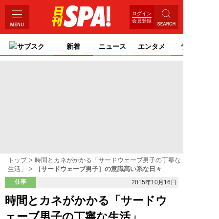
ログイン
会員登録
サブスク
新着
ニュース
エンタメ
ライフ
トップ
時間とカネがかかる「サードウェーブ男子の丁寧な
生活」
［サードウェーブ男子］の意識高い系な日々
仕事
2015年10月16日
時間とカネがかかる「サードウ
ェーブ男子の丁寧な生活」