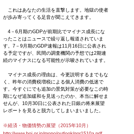
これはあなたの生活を直撃します。地獄の使者
が歩み寄ってくる足音が聞こえてきます。
4－6月期のGDPが前期比でマイナス成長にな
ったことはニュースで繰り返し報道されていま
す。7－9月期のGDP速報は11月16日に公表され
る予定ですが、民間の調査機関の予想では2期連
続のマイナスになる可能性が示唆されています。
マイナス成長の理由は、今更説明するまでもな
く、昨年の消費税増税による個人消費の低迷で
す。今すぐにでも追加の景気対策が必要なこの時
期になぜ追加緩和を見送ったのか、本当に解せま
せんが、10月30日に公表された日銀の将来展望
レポートを見ると脱力してしまいまいました。
※経済・物価情勢の展望（2015年10月）
http://www.boj.or.jp/mopo/outlook/gor1510a.pdf