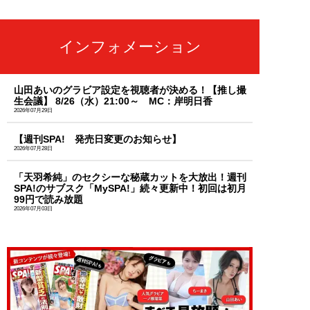
インフォメーション
山田あいのグラビア設定を視聴者が決める！【推し撮
生会議】 8/26（水）21:00～ MC：岸明日香
2026年07月29日
【週刊SPA! 発売日変更のお知らせ】
2026年07月28日
「天羽希純」のセクシーな秘蔵カットを大放出！週刊
SPA!のサブスク「MySPA!」続々更新中！初回は初月
99円で読み放題
2026年07月03日