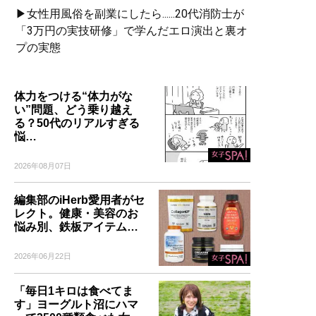
▶女性用風俗を副業にしたら......20代消防士が
「3万円の実技研修」で学んだエロ演出と裏オ
プの実態
体力をつける“体力がな
い”問題、どう乗り越え
る？50代のリアルすぎる
悩…
2026年08月07日
編集部のiHerb愛用者がセ
レクト。健康・美容のお
悩み別、鉄板アイテム…
2026年06月22日
「毎日1キロは食べてま
す」ヨーグルト沼にハマ