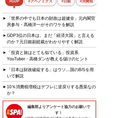
GDP
アベノミクス
日銀
消費税
「世界の中でも日本の財政は超健全」元内閣官
房参与・髙橋洋一がそのワケを解説
GDP3位の日本は、まだ「経済大国」と言える
のか？元日銀副総裁がわかりやすく解説
「投資と旅はとても似ている」投資系
YouTuber・高橋ダンが教える儲けのヒント
「日本は財政破綻する」はウソ…国のB/Sを用
いて解説
10％消費税増税はデフレに逆戻りする愚策なの
か？