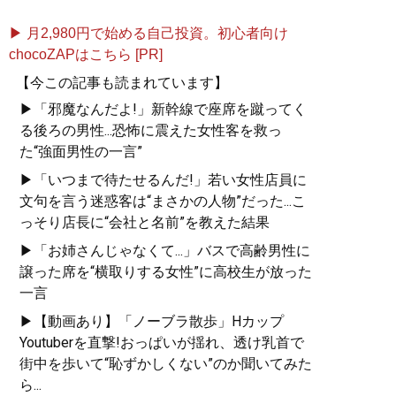
▶ 月2,980円で始める自己投資。初心者向け
chocoZAPはこちら [PR]
【今この記事も読まれています】
▶「邪魔なんだよ!」新幹線で座席を蹴ってく
る後ろの男性...恐怖に震えた女性客を救っ
た“強面男性の一言”
▶「いつまで待たせるんだ!」若い女性店員に
文句を言う迷惑客は“まさかの人物”だった...こ
っそり店長に“会社と名前”を教えた結果
▶「お姉さんじゃなくて...」バスで高齢男性に
譲った席を“横取りする女性”に高校生が放った
一言
▶【動画あり】「ノーブラ散歩」Hカップ
Youtuberを直撃!おっぱいが揺れ、透け乳首で
街中を歩いて“恥ずかしくない”のか聞いてみた
ら...