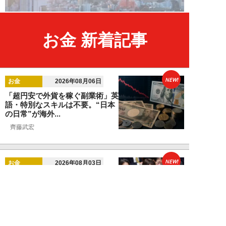
お金 新着記事
NEW!
お金
2026年08月06日
「超円安で外貨を稼ぐ副業術」英
語・特別なスキルは不要。“日本
の日常”が海外...
齊藤武宏
NEW!
お金
2026年08月03日
高市国策で1兆円投入へ！ 高値か
ら“半値暴落”した今がチャン
ス？ 億超え投...
結喜たろう