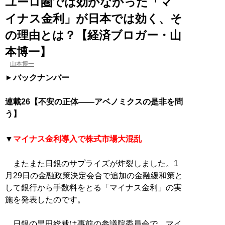
ユーロ圏では効かなかった「マ
イナス金利」が日本では効く、そ
の理由とは？【経済ブロガー・山
本博一】
山本博一
バックナンバー
連載26【不安の正体――アベノミクスの是非を問
う】
▼
マイナス金利導入で株式市場大混乱
またまた日銀のサプライズが炸裂しました。1
月29日の金融政策決定会合で追加の金融緩和策と
して銀行から手数料をとる「マイナス金利」の実
施を発表したのです。
日銀の黒田総裁は事前の参議院委員会で、マイ