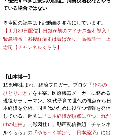
・
優先すべきは景気の回復。消費税増税などやっ
ている場合ではない
【１月29日配信】日銀が初のマイナス金利導入！
緊急特番！戦後経済史は嘘ばかり 高橋洋一 上
念司【チャンネルくらら】
【山本博一】
1980年生まれ。経済ブロガー。ブログ「
ひろの
ひとりごと
」を主宰。医療機器メーカーに務める
現役サラリーマン。30代子育て世代の視点から日
本経済を分析、同世代のために役立つ情報を発信
している。近著に『
日本経済が頂点に立つこれだ
けの理由
』（彩図社）。動画配信番組「チャンネ
ルくらら」の『
ゆる～く学ぼう！日本経済
』に出