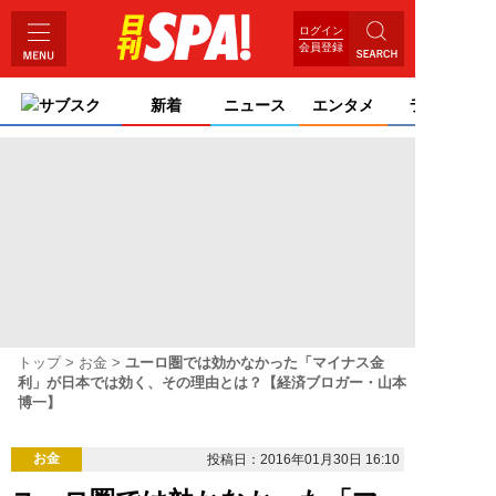
ログイン
会員登録
サブスク
新着
ニュース
エンタメ
ライフ
トップ
お金
ユーロ圏では効かなかった「マイナス金
利」が日本では効く、その理由とは？【経済ブロガー・山本
博一】
お金
投稿日：2016年01月30日 16:10