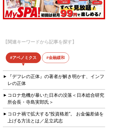
【関連キーワードから記事を探す】
アベノミクス
金融緩和
『デフレの正体』の著者が解き明かす、インフ
レの正体
コロナ危機が暴いた日本の没落＜日本総合研究
所会長・寺島実郎氏＞
コロナ禍で拡大する“投資格差”。 お金偏差値を
上げる方法とは／足立武志