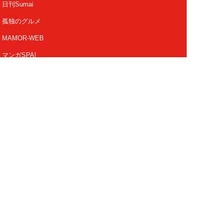
日刊Sumai
孤独のグルメ
MAMOR-WEB
マンガSPA!
Future Leaders Hub
Copyright 2026 FUSOSHA All Right Reserved.