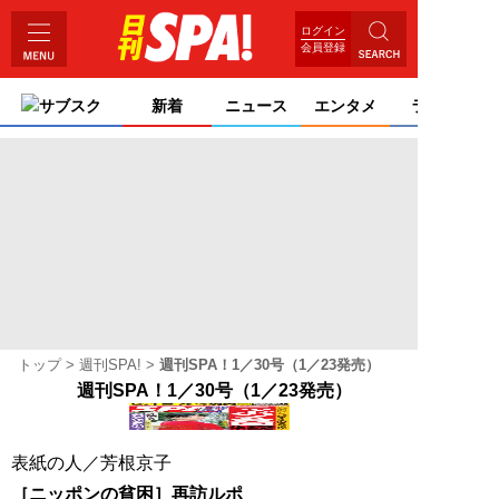
ログイン
会員登録
サブスク
新着
ニュース
エンタメ
ライフ
トップ
週刊SPA!
週刊SPA！1／30号（1／23発売）
週刊SPA！1／30号（1／23発売）
表紙の人／
芳根京子
［ニッポンの貧困］再訪ルポ