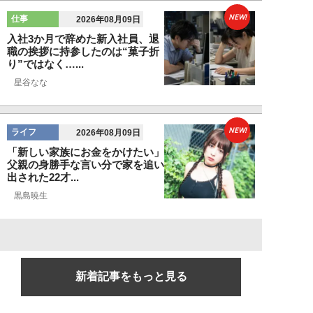
NEW!
仕事
2026年08月09日
入社3か月で辞めた新入社員、退
職の挨拶に持参したのは“菓子折
り”ではなく…...
星谷なな
NEW!
ライフ
2026年08月09日
「新しい家族にお金をかけたい」
父親の身勝手な言い分で家を追い
出された22才...
黒島暁生
新着記事をもっと見る