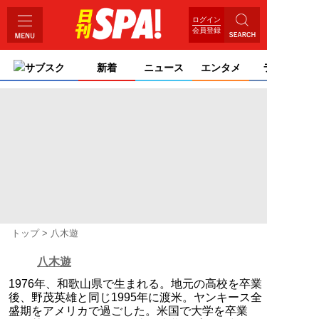
ログイン
会員登録
サブスク
新着
ニュース
エンタメ
ライフ
トップ
八木遊
八木遊
1976年、和歌山県で生まれる。地元の高校を卒業
後、野茂英雄と同じ1995年に渡米。ヤンキース全
盛期をアメリカで過ごした。米国で大学を卒業