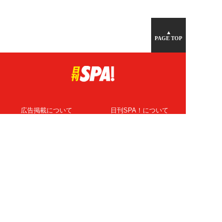
▲
PAGE TOP
広告掲載について
日刊SPA！について
ニュース提供先
PR記事一覧
ライター・執筆者募集
プライバシーポリシー
Cookie使用について
著作権について
運営会社
記事使用について
お問い合わせ
よくある質問