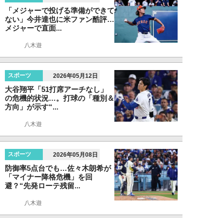
「メジャーで投げる準備ができて
ない」今井達也に米ファン酷評…
メジャーで直面...
八木遊
スポーツ
2026年05月12日
大谷翔平「51打席アーチなし」
の危機的状況…。打球の「種別＆
方向」が示す“...
八木遊
スポーツ
2026年05月08日
防御率5点台でも…佐々木朗希が
「マイナー降格危機」を回
避？“先発ローテ残留...
八木遊