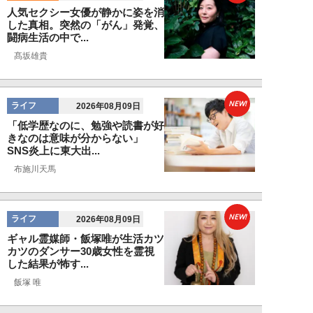
人気セクシー女優が静かに姿を消
した真相。突然の「がん」発覚、
闘病生活の中で...
髙坂雄貴
NEW!
ライフ
2026年08月09日
「低学歴なのに、勉強や読書が好
きなのは意味が分からない」
SNS炎上に東大出...
布施川天馬
NEW!
ライフ
2026年08月09日
ギャル霊媒師・飯塚唯が生活カツ
カツのダンサー30歳女性を霊視
した結果が怖す...
飯塚 唯