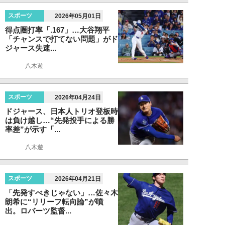
スポーツ
2026年05月01日
得点圏打率「.167」…大谷翔平
「チャンスで打てない問題」がド
ジャース失速...
八木遊
スポーツ
2026年04月24日
ドジャース、日本人トリオ登板時
は負け越し…“先発投手による勝
率差”が示す「...
八木遊
スポーツ
2026年04月21日
「先発すべきじゃない」…佐々木
朗希に“リリーフ転向論”が噴
出。ロバーツ監督...