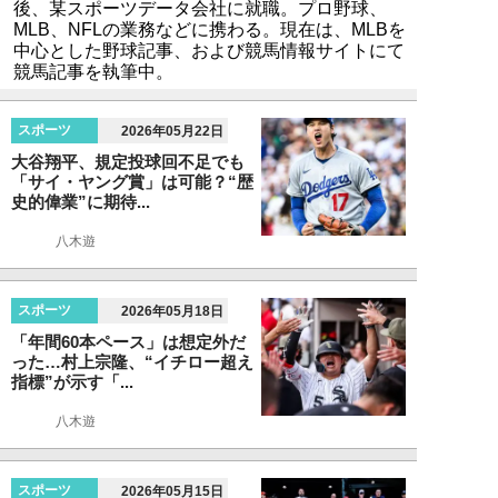
後、某スポーツデータ会社に就職。プロ野球、
MLB、NFLの業務などに携わる。現在は、MLBを
中心とした野球記事、および競馬情報サイトにて
競馬記事を執筆中。
スポーツ
2026年05月22日
大谷翔平、規定投球回不足でも
「サイ・ヤング賞」は可能？“歴
史的偉業”に期待...
八木遊
スポーツ
2026年05月18日
「年間60本ペース」は想定外だ
った…村上宗隆、“イチロー超え
指標”が示す「...
八木遊
スポーツ
2026年05月15日