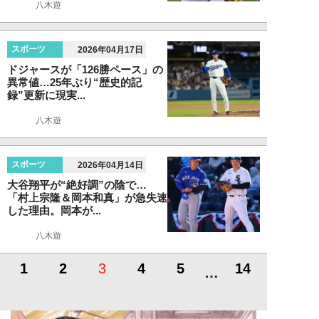
八木遊
スポーツ
2026年04月17日
ドジャースが「126勝ペース」の
異常値…25年ぶり“歴史的記
録”更新に現実...
八木遊
スポーツ
2026年04月14日
大谷翔平が“絶好調”の陰で…
「村上宗隆＆岡本和真」が急失速
した理由。岡本が...
八木遊
1
2
3
4
5
14
…