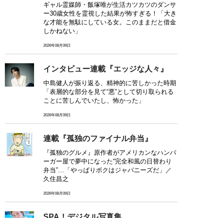
ギャル霊媒師・飯塚唯が生活カツカツのダンサ
ー30歳女性を霊視した結果が怖すぎる！「大き
な才能を無駄にしている女。このままだと借金
しかねない」
2026年08月09日
インタビュー連載『エッジな人々』
中島健人が振り返る、精神的に苦しかった時期
「表層的な部分を見て“悪”として切り取られる
ことに苦しんでいたし、怖かった」
2026年08月09日
連載『孤独のファイナル弁当』
『孤独のグルメ』原作者がアメリカンなハンバ
ーガー屋で夢中になった“完全和風の日替わり
弁当”…「やっぱりボクはジャパニーズだ」／
久住昌之
2026年08月09日
SPA！デジタル写真集