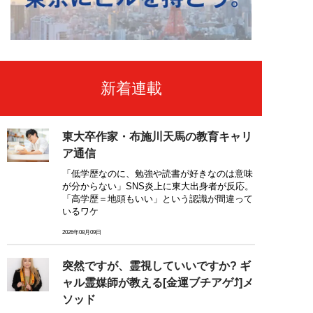
新着連載
東大卒作家・布施川天馬の教育キャリ
ア通信
「低学歴なのに、勉強や読書が好きなのは意味
が分からない」SNS炎上に東大出身者が反応。
「高学歴＝地頭もいい」という認識が間違って
いるワケ
2026年08月09日
突然ですが、霊視していいですか? ギ
ャル霊媒師が教える[金運ブチアゲ⤴]メ
ソッド