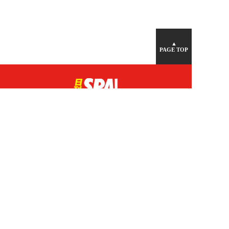
▲
PAGE TOP
広告掲載について
日刊SPA！について
ニュース提供先
PR記事一覧
ライター・執筆者募集
プライバシーポリシー
Cookie使用について
著作権について
運営会社
記事使用について