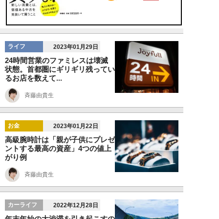
ライフ
2023年01月29日
24時間営業のファミレスは壊滅
状態。首都圏にギリギリ残ってい
るお店を数えて...
斉藤由貴生
お金
2023年01月22日
高級腕時計は「親が子供にプレゼ
ントする最高の資産」4つの値上
がり例
斉藤由貴生
カーライフ
2022年12月28日
年末年始の大渋滞を引き起こすの