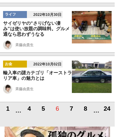
ライフ
2022年10月30日
サイゼリヤの“さりげない凄
み”は使い放題の調味料。グルメ
通なら思わずうなる
斉藤由貴生
お金
2022年10月02日
輸入車の謎カテゴリ「オーストラ
リア車」の魅力とは
斉藤由貴生
1
4
5
6
7
8
24
…
…