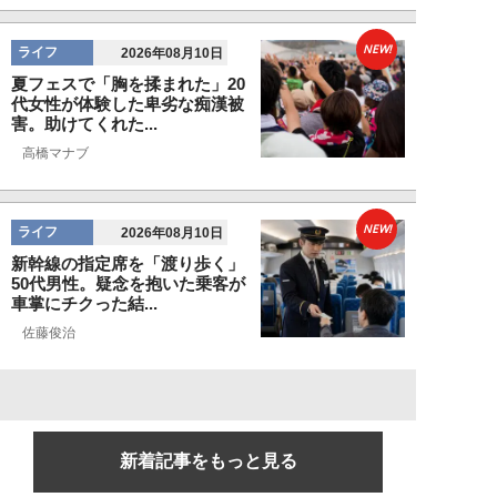
NEW!
ライフ
2026年08月10日
夏フェスで「胸を揉まれた」20
代女性が体験した卑劣な痴漢被
害。助けてくれた...
高橋マナブ
NEW!
ライフ
2026年08月10日
新幹線の指定席を「渡り歩く」
50代男性。疑念を抱いた乗客が
車掌にチクった結...
佐藤俊治
新着記事をもっと見る