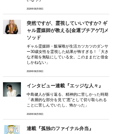
2026年08月09日
突然ですが、霊視していいですか? ギ
ャル霊媒師が教える[金運ブチアゲ⤴]メ
ソッド
ギャル霊媒師・飯塚唯が生活カツカツのダンサ
ー30歳女性を霊視した結果が怖すぎる！「大き
な才能を無駄にしている女。このままだと借金
しかねない」
2026年08月09日
インタビュー連載『エッジな人々』
中島健人が振り返る、精神的に苦しかった時期
「表層的な部分を見て“悪”として切り取られる
ことに苦しんでいたし、怖かった」
2026年08月09日
連載『孤独のファイナル弁当』