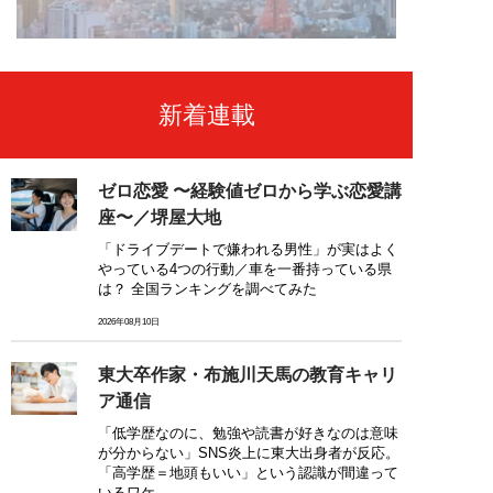
新着連載
ゼロ恋愛 〜経験値ゼロから学ぶ恋愛講
座〜／堺屋大地
「ドライブデートで嫌われる男性」が実はよく
やっている4つの行動／車を一番持っている県
は？ 全国ランキングを調べてみた
2026年08月10日
東大卒作家・布施川天馬の教育キャリ
ア通信
「低学歴なのに、勉強や読書が好きなのは意味
が分からない」SNS炎上に東大出身者が反応。
「高学歴＝地頭もいい」という認識が間違って
いるワケ