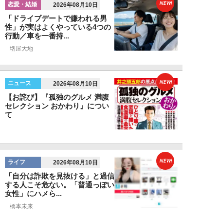
NEW!
恋愛・結婚
2026年08月10日
「ドライブデートで嫌われる男
性」が実はよくやっている4つの
行動／車を一番持...
堺屋大地
NEW!
ニュース
2026年08月10日
【お詫び】『孤独のグルメ 満腹
セレクション おかわり』につい
て
NEW!
ライフ
2026年08月10日
「自分は詐欺を見抜ける」と過信
する人こそ危ない。「普通っぽい
女性」にハメら...
橋本未来