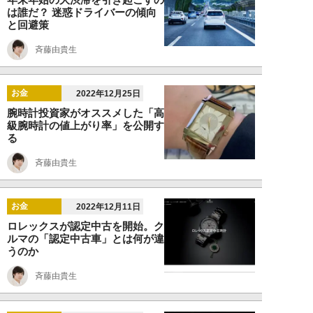
は誰だ？ 迷惑ドライバーの傾向
と回避策
斉藤由貴生
お金
2022年12月25日
腕時計投資家がオススメした「高
級腕時計の値上がり率」を公開す
る
斉藤由貴生
お金
2022年12月11日
ロレックスが認定中古を開始。ク
ルマの「認定中古車」とは何が違
うのか
斉藤由貴生