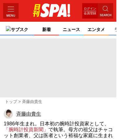
ログイン
会員登録
サブスク
新着
ニュース
エンタメ
ライフ
トップ
斉藤由貴生
斉藤由貴生
1986年生まれ。日本初の腕時計投資家として、
「腕時計投資新聞」
で執筆。母方の祖父はチャコ
ット創業者、父は医者という裕福な家庭に生まれ