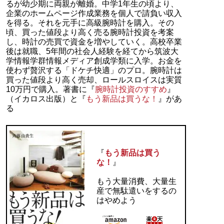
るが幼少期に両親が離婚。中学1年生の頃より、
企業のホームページ作成業務を個人で請負い収入
を得る。それを元手に高級腕時計を購入。その
頃、買った値段より高く売る腕時計投資を考案
し、時計の売買で資金を増やしていく。高校卒業
後は就職、5年間の社会人経験を経てから筑波大
学情報学群情報メディア創成学類に入学。お金を
使わず贅沢する「ドケチ快適」のプロ。腕時計は
買った値段より高く売却、ロールスロイスは実質
10万円で購入。著書に『
腕時計投資のすすめ
』
（イカロス出版）と『
もう新品は買うな！
』があ
る
『
もう新品は買う
な！
』
もう大量消費、大量生
産で無駄遣いをするの
はやめよう