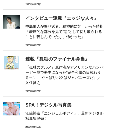
2026年08月09日
インタビュー連載『エッジな人々』
中島健人が振り返る、精神的に苦しかった時期
「表層的な部分を見て“悪”として切り取られる
ことに苦しんでいたし、怖かった」
2026年08月09日
連載『孤独のファイナル弁当』
『孤独のグルメ』原作者がアメリカンなハンバ
ーガー屋で夢中になった“完全和風の日替わり
弁当”…「やっぱりボクはジャパニーズだ」／
久住昌之
2026年08月09日
SPA！デジタル写真集
江籠裕奈「エンジェルボディ」、最新デジタル
写真集発売！
2026年08月07日