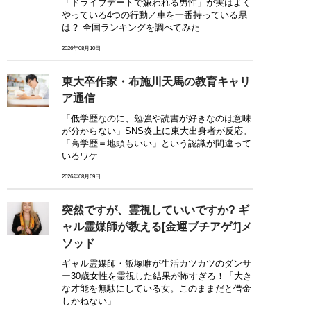
「ドライブデートで嫌われる男性」が実はよく
やっている4つの行動／車を一番持っている県
は？ 全国ランキングを調べてみた
2026年08月10日
東大卒作家・布施川天馬の教育キャリ
ア通信
「低学歴なのに、勉強や読書が好きなのは意味
が分からない」SNS炎上に東大出身者が反応。
「高学歴＝地頭もいい」という認識が間違って
いるワケ
2026年08月09日
突然ですが、霊視していいですか? ギ
ャル霊媒師が教える[金運ブチアゲ⤴]メ
ソッド
ギャル霊媒師・飯塚唯が生活カツカツのダンサ
ー30歳女性を霊視した結果が怖すぎる！「大き
な才能を無駄にしている女。このままだと借金
しかねない」