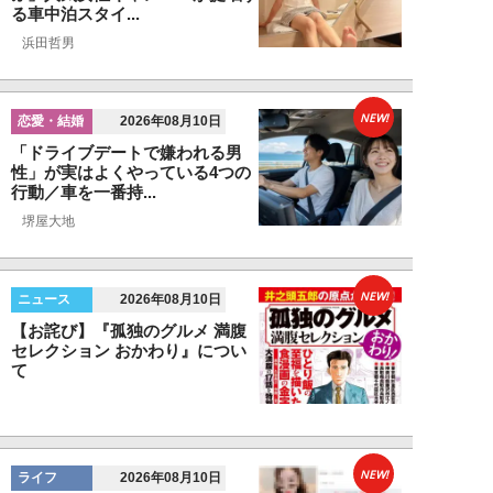
る車中泊スタイ...
浜田哲男
NEW!
恋愛・結婚
2026年08月10日
「ドライブデートで嫌われる男
性」が実はよくやっている4つの
行動／車を一番持...
堺屋大地
NEW!
ニュース
2026年08月10日
【お詫び】『孤独のグルメ 満腹
セレクション おかわり』につい
て
NEW!
ライフ
2026年08月10日