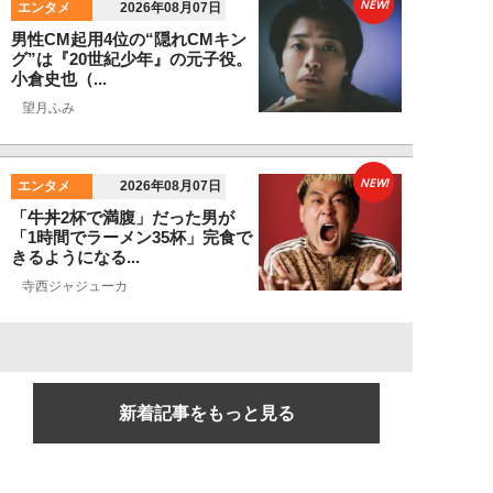
NEW!
エンタメ
2026年08月07日
男性CM起用4位の“隠れCMキン
グ”は『20世紀少年』の元子役。
小倉史也（...
望月ふみ
NEW!
エンタメ
2026年08月07日
「牛丼2杯で満腹」だった男が
「1時間でラーメン35杯」完食で
きるようになる...
寺西ジャジューカ
新着記事をもっと見る