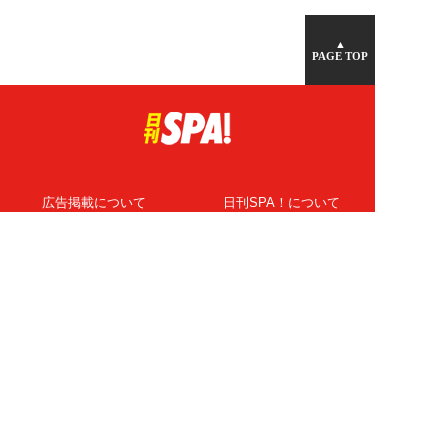
▲
PAGE TOP
広告掲載について
日刊SPA！について
ニュース提供先
PR記事一覧
ライター・執筆者募集
プライバシーポリシー
Cookie使用について
著作権について
運営会社
記事使用について
お問い合わせ
よくある質問