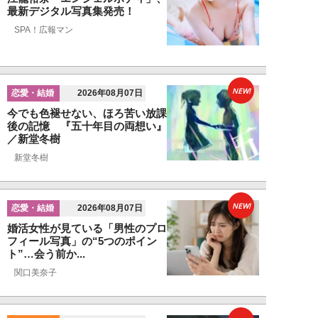
最新デジタル写真集発売！
SPA！広報マン
NEW!
恋愛・結婚
2026年08月07日
今でも色褪せない、ほろ苦い放課
後の記憶 『五十年目の両想い』
／新堂冬樹
新堂冬樹
NEW!
恋愛・結婚
2026年08月07日
婚活女性が見ている「男性のプロ
フィール写真」の“5つのポイン
ト”…会う前か...
関口美奈子