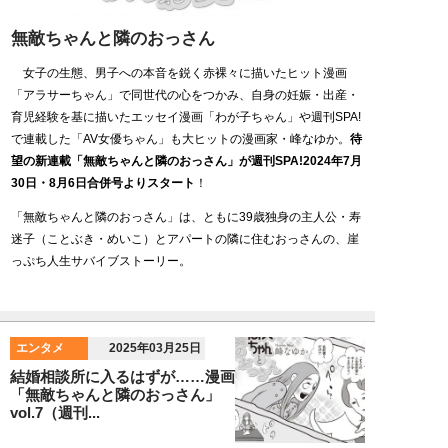
無敵ちゃんと隣のおっさん
女子の生態、男子への本音を鋭く赤裸々に描いたヒット漫画
「アラサーちゃん」で同世代の心をつかみ、自身の妊娠・出産・
育児経験を基に描いたエッセイ漫画「わが子ちゃん」や週刊SPA!
で連載した「AV女優ちゃん」も大ヒットの漫画家・峰なゆか。
待
望の新連載「無敵ちゃんと隣のおっさん」が週刊SPA!2024年7月
30日・8月6日合併号よりスタート
！
「無敵ちゃんと隣のおっさん」は、ともに39歳独身の主人公・寿
迷子（ことぶき・めいこ）とアパートの隣に住むおっさんの、崖
っぷち人生サバイブストーリー。
エンタメ
2025年03月25日
結婚相談所に入るはずが……漫画
「無敵ちゃんと隣のおっさん」
vol.7（週刊...