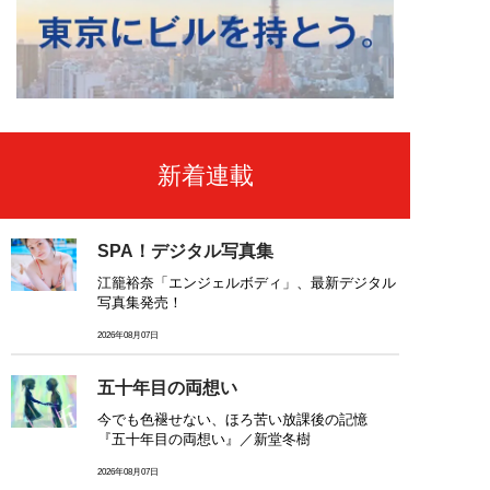
新着連載
SPA！デジタル写真集
江籠裕奈「エンジェルボディ」、最新デジタル
写真集発売！
2026年08月07日
五十年目の両想い
今でも色褪せない、ほろ苦い放課後の記憶
『五十年目の両想い』／新堂冬樹
2026年08月07日