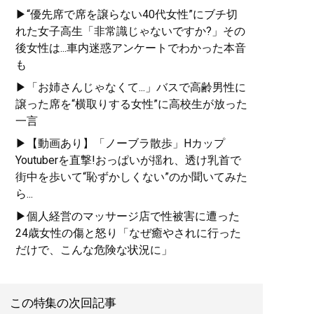
▶“優先席で席を譲らない40代女性”にブチ切
れた女子高生「非常識じゃないですか?」その
後女性は...車内迷惑アンケートでわかった本音
も
▶「お姉さんじゃなくて...」バスで高齢男性に
譲った席を“横取りする女性”に高校生が放った
一言
▶【動画あり】「ノーブラ散歩」Hカップ
Youtuberを直撃!おっぱいが揺れ、透け乳首で
街中を歩いて“恥ずかしくない”のか聞いてみた
ら...
▶個人経営のマッサージ店で性被害に遭った
24歳女性の傷と怒り「なぜ癒やされに行った
だけで、こんな危険な状況に」
この特集の次回記事