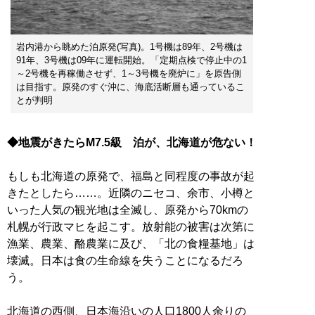
岩内港から眺めた泊原発(写真)。1号機は89年、2号機は
91年、3号機は09年に運転開始。「定期点検で停止中の1
～2号機を再稼働させず、1～3号機を廃炉に」を原告側
は目指す。原発のすぐ沖に、海底活断層も通っているこ
とが判明
◆地震がきたらM7.5級 泊が、北海道が危ない！
もしも北海道の原発で、福島と同程度の事故が起
きたとしたら……。近隣のニセコ、余市、小樽と
いった人気の観光地は全滅し、原発から70kmの
札幌が行政マヒを起こす。放射能の被害は次第に
漁業、農業、酪農業に及び、「北の食糧基地」は
壊滅。日本は食の生命線を失うことになるだろ
う。
北海道の西側、日本海沿いの人口1800人余りの