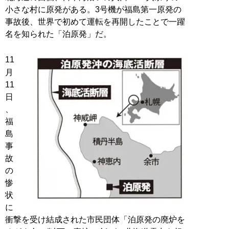
小さな村に原発がある。3号機が福島第一原発の
事故後、世界で初めて運転を再開したことで一躍
名を知られた「泊原発」だ。
11
月
11
日
、
福
島
事
故
の
惨
状
に
衝撃を受け結成された市民団体「泊原発の廃炉を