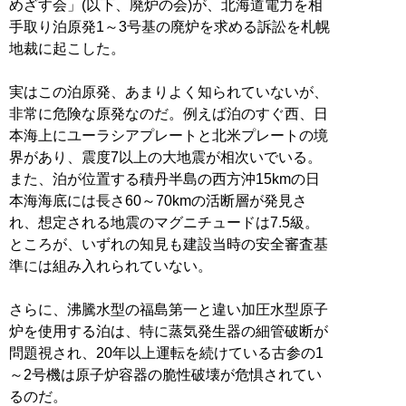
めざす会」(以下、廃炉の会)が、北海道電力を相
手取り泊原発1～3号基の廃炉を求める訴訟を札幌
地裁に起こした。
実はこの泊原発、あまりよく知られていないが、
非常に危険な原発なのだ。例えば泊のすぐ西、日
本海上にユーラシアプレートと北米プレートの境
界があり、震度7以上の大地震が相次いでいる。
また、泊が位置する積丹半島の西方沖15kmの日
本海海底には長さ60～70kmの活断層が発見さ
れ、想定される地震のマグニチュードは7.5級。
ところが、いずれの知見も建設当時の安全審査基
準には組み入れられていない。
さらに、沸騰水型の福島第一と違い加圧水型原子
炉を使用する泊は、特に蒸気発生器の細管破断が
問題視され、20年以上運転を続けている古参の1
～2号機は原子炉容器の脆性破壊が危惧されてい
るのだ。