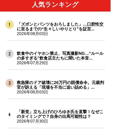
人気ランキング
「ズボンとパンツをおろしました」…口腔性交
に至るまでの“生々しいやりとり”を証言...
2026年08月03日
飲食中のイヤホン禁止、写真撮影NG…“ルール
の多すぎる”飲食店主たちに聞いた本音...
2026年07月29日
救急隊のドア破壊に26万円の賠償命令。元裁判
官が訴える「現場を不当に追い詰める」...
2026年08月03日
「新党」立ち上げのひろゆき氏を直撃！なぜこ
のタイミングで？自身の出馬可能性は？
2026年07月30日