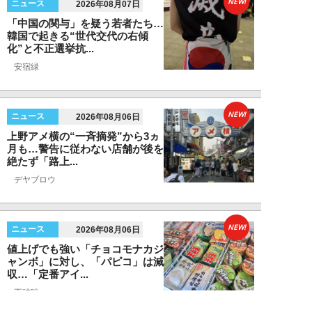
NEW!
ニュース
2026年08月07日
「中国の関与」を疑う若者たち…
韓国で起きる“世代交代の右傾
化”と不正選挙抗...
安宿緑
NEW!
ニュース
2026年08月06日
上野アメ横の“一斉摘発”から3ヵ
月も…警告に従わない店舗が後を
絶たず「路上...
デヤブロウ
NEW!
ニュース
2026年08月06日
値上げでも強い「チョコモナカジ
ャンボ」に対し、「パピコ」は減
収…「定番アイ...
不破聡