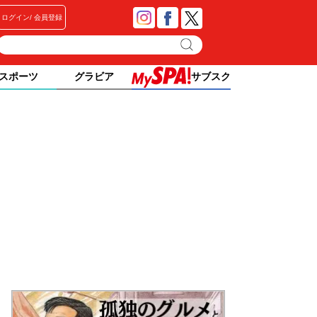
ログイン
会員登録
スポーツ
グラビア
サブスク