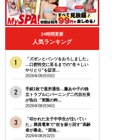
24時間更新
人気ランキング
「ズボンとパンツをおろしました」
…口腔性交に至るまでの“生々しい
やりとり”を証言...
2026年08月03日
手紙1枚で退所通告…藤あや子の独
立トラブルにバーニング二代目社長
が告白「実際の料...
2026年08月04日
「叩かれた女子中学生が泣いてい
た」満員電車で“杖を振り回す”高齢
者が暴走。“屈強...
2026年08月02日