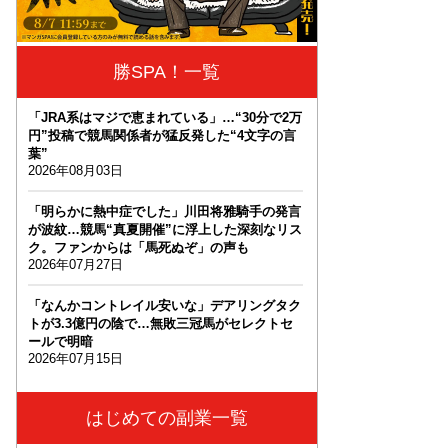
勝SPA！一覧
「JRA系はマジで恵まれている」…“30分で2万
円”投稿で競馬関係者が猛反発した“4文字の言
葉”
2026年08月03日
「明らかに熱中症でした」川田将雅騎手の発言
が波紋…競馬“真夏開催”に浮上した深刻なリス
ク。ファンからは「馬死ぬぞ」の声も
2026年07月27日
「なんかコントレイル安いな」デアリングタク
トが3.3億円の陰で…無敗三冠馬がセレクトセ
ールで明暗
2026年07月15日
はじめての副業一覧