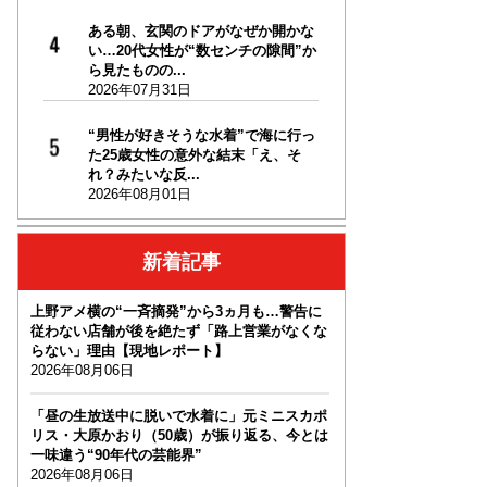
ある朝、玄関のドアがなぜか開かな
い…20代女性が“数センチの隙間”か
ら見たものの...
2026年07月31日
“男性が好きそうな水着”で海に行っ
た25歳女性の意外な結末「え、そ
れ？みたいな反...
2026年08月01日
新着記事
上野アメ横の“一斉摘発”から3ヵ月も…警告に
従わない店舗が後を絶たず「路上営業がなくな
らない」理由【現地レポート】
2026年08月06日
「昼の生放送中に脱いで水着に」元ミニスカポ
リス・大原かおり（50歳）が振り返る、今とは
一味違う“90年代の芸能界”
2026年08月06日