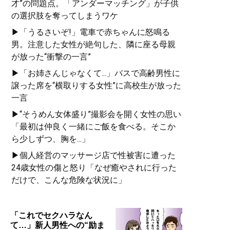
才”の問題点。「アンダーマッチング」が子供
の選択肢を奪ってしまうワケ
▶「うるさいぞ!」電車で赤ちゃんに怒鳴る
男。注意した女性が絶句した、隣に座る母親
が放った“衝撃の一言”
▶「お姉さんじゃなくて...」バスで高齢男性に
譲った席を“横取りする女性”に高校生が放った
一言
▶“そうめん女体盛り”撮影会を開く女性の思い
「最初は仲良く一緒にご飯を食べる。そこか
ら少しずつ、胸を...」
▶個人経営のマッサージ店で性被害に遭った
24歳女性の傷と怒り「なぜ癒やされに行った
だけで、こんな危険な状況に」
「これでセクハラなん
て…」新人男性への“励ま