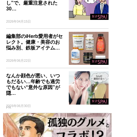
し”で、厳重注意された
30…
2026年04月15日
編集部のiHerb愛用者がセ
レクト。健康・美容のお
悩み別、鉄板アイテム…
2026年06月22日
なんか顔色が悪い、いつ
もだるい…年齢でも過労
でもない“意外な原因”が
隠…
2026年06月30日
PR