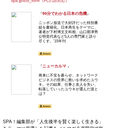
spa.jp/icol_form（PCのみ対応）
ます。
⇒応募はコチラから https://nikkan-
spa.jp/icol_form
90分でわかる日本の危機
『
』
ニッポン放送で大好評だった特別番
組を書籍化。日本再生をテーマに、
『
生き抜くための読書
著者が下村博文文科相、山口那津男
術
』
公明党代表など5人の専門家と語り
尽くす。’15年刊
ウクライナ危機、元首相
暗殺事件、コロナ社会、
貧困etc. 分断社会を打破
ニューカルマ
『
』
する書物とは？
将来に不安を募らせ、ネットワーク
ビジネスの世界に救いを求めたユウ
キ。その結果、仕事と友人を失い、
転落していったユウキが選んだ道と
は？
記事一覧へ
SPA！編集部が「人生後半を賢く楽しく生きる」