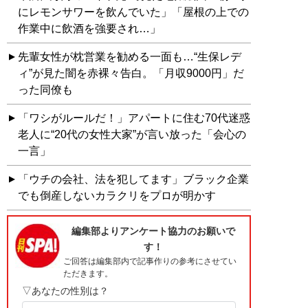
にレモンサワーを飲んでいた」「屋根の上での
作業中に飲酒を強要され…」
先輩女性が枕営業を勧める一面も…“生保レデ
ィ”が見た闇を赤裸々告白。「月収9000円」だ
った同僚も
「ワシがルールだ！」アパートに住む70代迷惑
老人に“20代の女性大家”が言い放った「会心の
一言」
「ウチの会社、法を犯してます」ブラック企業
でも倒産しないカラクリをプロが明かす