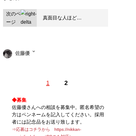
次のペ
真面目な人ほど…
ージ
佐藤優
’60年生まれ。’85年に同志社大学大学院神学研究科を修
1
2
了し、外務省入省。在英、在ロ大使館に勤務後、本省国
際情報局分析第一課で主任分析官として活躍。’02年に背
任容疑で逮捕。
『国家の罠』
『「ズルさ」のすすめ』
◆募集
『人生の極意』
など著書多数
佐藤優さんへの相談を募集中。匿名希望の
方はペンネームを記入してください。採用
◆募集◆
者には記念品をお送り致します。
佐藤優さんへの相談を募集中。匿名希望の方はペンネー
⇒応募はコチラから https://nikkan-
ムを記入してください。採用者には記念品をお送り致し