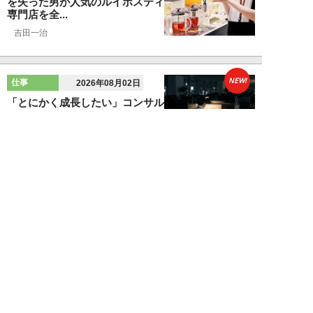
を失った男が人気のルイボスティ
専門店を全...
吉田一治
NEW!
仕事
2026年08月02日
「とにかく成長したい」コンサル
業界に群がる若者たちが「危う
い」理由。目的な...
布施川天馬
NEW!
仕事
2026年08月02日
「お局が孫のようにかわいがって
くれた」納言・薄幸が伝授す
る“職場の厄介者を...
週刊SPA！編集部
NEW!
仕事
2026年08月01日