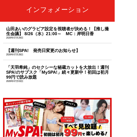
インフォメーション
山田あいのグラビア設定を視聴者が決める！【推し撮
生会議】 8/26（水）21:00～ MC：岸明日香
2026年07月29日
【週刊SPA! 発売日変更のお知らせ】
2026年07月28日
「天羽希純」のセクシーな秘蔵カットを大放出！週刊
SPA!のサブスク「MySPA!」続々更新中！初回は初月
99円で読み放題
2026年07月03日