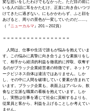
変な思いをしたわけでもなかった。ただ目の前に
いる人の話に耳をかたむけ、正直に向き合いつづ
けてきたに過ぎない。にもかかわらず、ふと顔を
あげると、周りの景色が一変していたのだ……。
（『
ニューカルマ
』201～202頁）
＝＝＝＝＝＝＝＝＝＝＝＝＝＝＝＝＝
人間は、仕事や生活で誰もが悩みを抱えていま
す。この悩みに真摯に向き合うような素振りをし
て、相手から経済的利益を徹底的に搾取、収奪す
るのがブラック企業経営者の特徴です。ネットワ
ークビジネス自体は違法ではありません。しか
し、その中に人間を破壊していく要素が含まれて
います。ブラック企業も、表面上はアパレル、飲
食など立派な職業の看板を抱えています。しか
し、実態は仕事を通じて社会に貢献するよりも、
従業員と客から、利益を上げることしか考えてい
ません。