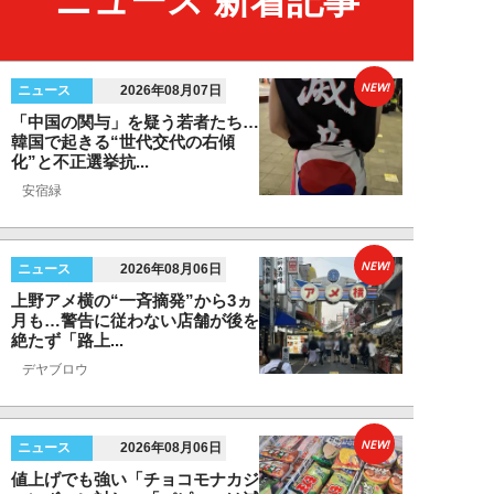
ニュース 新着記事
NEW!
ニュース
2026年08月07日
「中国の関与」を疑う若者たち…
韓国で起きる“世代交代の右傾
化”と不正選挙抗...
安宿緑
NEW!
ニュース
2026年08月06日
上野アメ横の“一斉摘発”から3ヵ
月も…警告に従わない店舗が後を
絶たず「路上...
デヤブロウ
NEW!
ニュース
2026年08月06日
値上げでも強い「チョコモナカジ