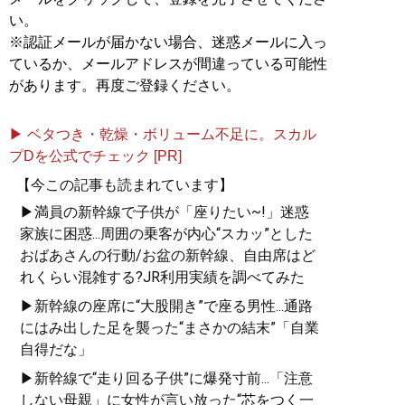
い。
※認証メールが届かない場合、迷惑メールに入っ
ているか、メールアドレスが間違っている可能性
があります。再度ご登録ください。
▶ ベタつき・乾燥・ボリューム不足に。スカル
プDを公式でチェック [PR]
【今この記事も読まれています】
▶満員の新幹線で子供が「座りたい~!」迷惑
家族に困惑...周囲の乗客が内心“スカッ”とした
おばあさんの行動/お盆の新幹線、自由席はど
れくらい混雑する?JR利用実績を調べてみた
▶新幹線の座席に“大股開き”で座る男性...通路
にはみ出した足を襲った“まさかの結末”「自業
自得だな」
▶新幹線で“走り回る子供”に爆発寸前...「注意
しない母親」に女性が言い放った“芯をつく一