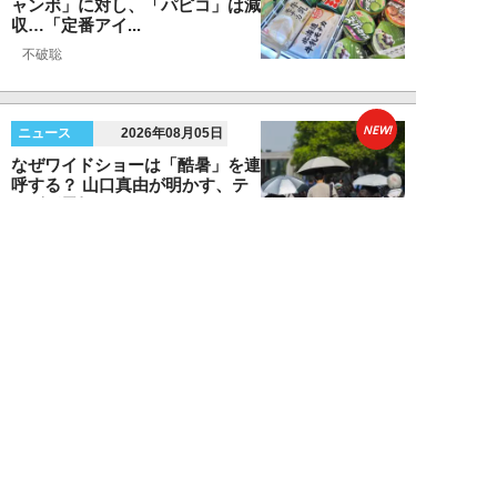
ャンボ」に対し、「パピコ」は減
収…「定番アイ...
不破聡
NEW!
ニュース
2026年08月05日
なぜワイドショーは「酷暑」を連
呼する？ 山口真由が明かす、テ
レビが天気ネタ...
山口真由
NEW!
ニュース
2026年08月05日
やまゆり園事件から10年。乙武
洋匡が問う「私たちの心にも“植
松聖”が棲んで...
乙武洋匡