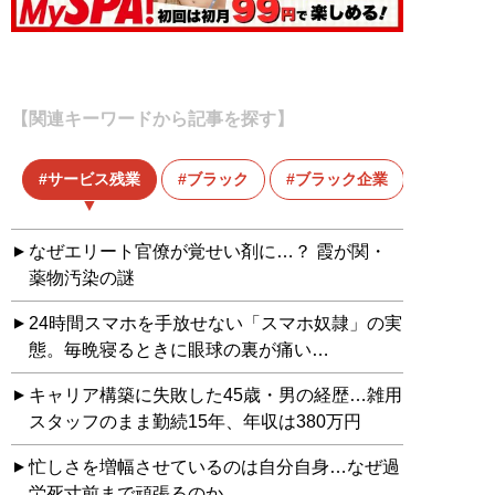
【関連キーワードから記事を探す】
サービス残業
ブラック
ブラック企業
公務員
なぜエリート官僚が覚せい剤に…？ 霞が関・
薬物汚染の謎
24時間スマホを手放せない「スマホ奴隷」の実
態。毎晩寝るときに眼球の裏が痛い…
キャリア構築に失敗した45歳・男の経歴…雑用
スタッフのまま勤続15年、年収は380万円
忙しさを増幅させているのは自分自身…なぜ過
労死寸前まで頑張るのか