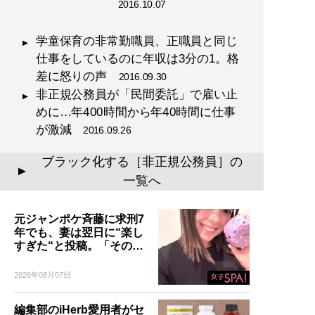
2016.10.07
学童保育の非常勤職員、正職員と同じ
仕事をしているのに年収は3分の1。格
差に怒りの声
2016.09.30
非正規公務員が「民間委託」で雇い止
めに…年400時間から年40時間に仕事
が激減
2016.09.26
ブラック化する［非正規公務員］の
▲
一覧へ
元ジャンポケ斉藤に求刑7
年でも、妻は翌日に“楽し
すぎた“と投稿。「その…
2026年08月07日
編集部のiHerb愛用者がセ