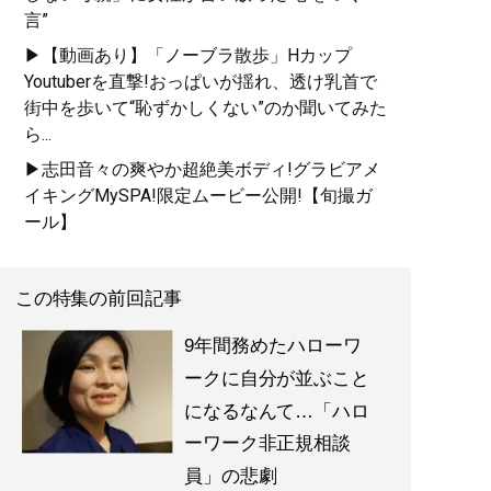
言”
▶【動画あり】「ノーブラ散歩」Hカップ
Youtuberを直撃!おっぱいが揺れ、透け乳首で
街中を歩いて“恥ずかしくない”のか聞いてみた
ら...
▶志田音々の爽やか超絶美ボディ!グラビアメ
イキングMySPA!限定ムービー公開!【旬撮ガ
ール】
この特集の前回記事
9年間務めたハローワ
ークに自分が並ぶこと
になるなんて…「ハロ
ーワーク非正規相談
員」の悲劇