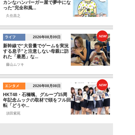
カンなハンバーガー屋で夢中にな
った“完全和風...
久住昌之
NEW!
ライフ
2026年08月09日
新幹線で“大音量でゲームを実況
する息子”と注意しない母親に訪
れた「最悪」な...
藤山ムツキ
NEW!
エンタメ
2026年08月08日
HKT48・石橋颯、グループ15周
年記念ムックの取材で頭をフル回
転「どうや...
須田紫苑