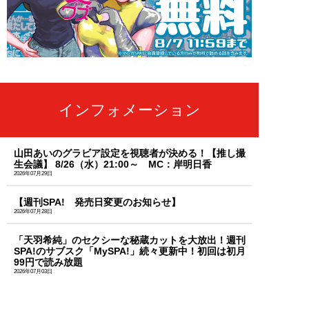
インフォメーション
山田あいのグラビア設定を視聴者が決める！【推し撮
生会議】 8/26（水）21:00～ MC：岸明日香
2026年07月29日
【週刊SPA! 発売日変更のお知らせ】
2026年07月28日
「天羽希純」のセクシーな秘蔵カットを大放出！週刊
SPA!のサブスク「MySPA!」続々更新中！初回は初月
99円で読み放題
2026年07月03日