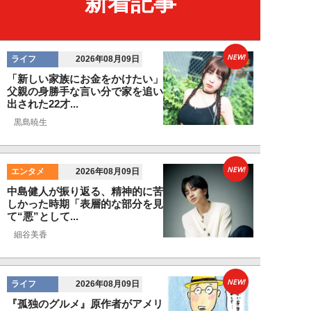
新着記事
NEW!
ライフ
2026年08月09日
「新しい家族にお金をかけたい」
父親の身勝手な言い分で家を追い
出された22才...
黒島暁生
NEW!
エンタメ
2026年08月09日
中島健人が振り返る、精神的に苦
しかった時期「表層的な部分を見
て“悪”として...
細谷美香
NEW!
ライフ
2026年08月09日
『孤独のグルメ』原作者がアメリ