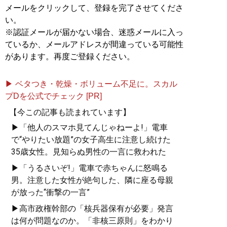
メールをクリックして、登録を完了させてくださ
い。
※認証メールが届かない場合、迷惑メールに入っ
ているか、メールアドレスが間違っている可能性
があります。再度ご登録ください。
▶ ベタつき・乾燥・ボリューム不足に。スカル
プDを公式でチェック [PR]
【今この記事も読まれています】
▶「他人のスマホ見てんじゃねーよ!」電車
で“やりたい放題”の女子高生に注意し続けた
35歳女性。見知らぬ男性の一言に救われた
▶「うるさいぞ!」電車で赤ちゃんに怒鳴る
男。注意した女性が絶句した、隣に座る母親
が放った“衝撃の一言”
▶高市政権幹部の「核兵器保有が必要」発言
は何が問題なのか。「非核三原則」をわかり