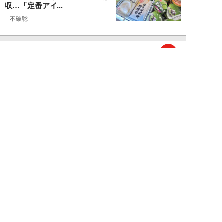
収…「定番アイ...
不破聡
NEW!
ニュース
2026年08月05日
なぜワイドショーは「酷暑」を連
呼する？ 山口真由が明かす、テ
レビが天気ネタ...
山口真由
NEW!
ニュース
2026年08月05日
やまゆり園事件から10年。乙武
洋匡が問う「私たちの心にも“植
松聖”が棲んで...
乙武洋匡