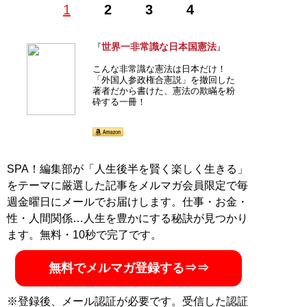
1
2
3
4
記事一覧へ
世界一非常識な日本国憲法
『
』
こんな非常識な憲法は日本だけ！
「外国人参政権合憲説」を撤回した
著者だから書けた、憲法の欺瞞を粉
砕する一冊！
SPA！編集部が「人生後半を賢く楽しく生きる」
をテーマに厳選した記事をメルマガ会員限定で毎
週金曜日にメールでお届けします。仕事・お金・
性・人間関係…人生を豊かにする秘訣が見つかり
ます。無料・10秒で完了です。
無料でメルマガ登録する⇒⇒
※登録後、メール認証が必要です。受信した認証