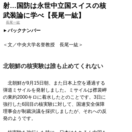
射…国防は永世中立国スイスの核
武装論に学べ【長尾一紘】
長尾一紘
バックナンバー
＜文／中央大学名誉教授 長尾一紘＞
北朝鮮の核実験は誰も止めてくれない
北朝鮮が9月15日朝、また日本上空を通過する
弾道ミサイルを発射しました。ミサイルは襟裳岬
の東約2000キロに着水したとのことです。3日に
強行した6回目の核実験に対して、国連安全保障
理事会が制裁決議を採択しましたが、それへの反
発のようです。