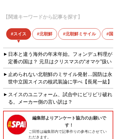
【関連キーワードから記事を探す】
スイス
北朝鮮
北朝鮮ミサイル
国防
日本と違う海外の年末年始。フォンデュ料理が
定番の国は？ 元旦はクリスマスの“オマケ”扱い
止められない北朝鮮のミサイル発射…国防は永
世中立国スイスの核武装論に学べ【長尾一紘】
スイスのユニフォーム、試合中にビリビリ破れ
る。メーカー側の言い訳は？