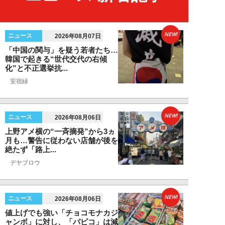
NEW!
ニュース
2026年08月07日
「中国の関与」を疑う若者たち…
韓国で起きる“世代交代の右傾
化”と不正選挙抗...
安宿緑
NEW!
ニュース
2026年08月06日
上野アメ横の“一斉摘発”から3ヵ
月も…警告に従わない店舗が後を
絶たず「路上...
デヤブロウ
NEW!
ニュース
2026年08月06日
値上げでも強い「チョコモナカジ
ャンボ」に対し、「パピコ」は減