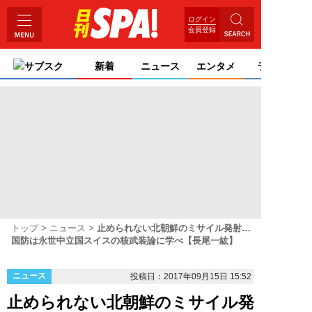
ログイン
会員登録
サブスク
新着
ニュース
エンタメ
ライフ
トップ
ニュース
止められない北朝鮮のミサイル発射…
国防は永世中立国スイスの核武装論に学べ【長尾一紘】
ニュース
投稿日：2017年09月15日 15:52
止められない北朝鮮のミサイル発