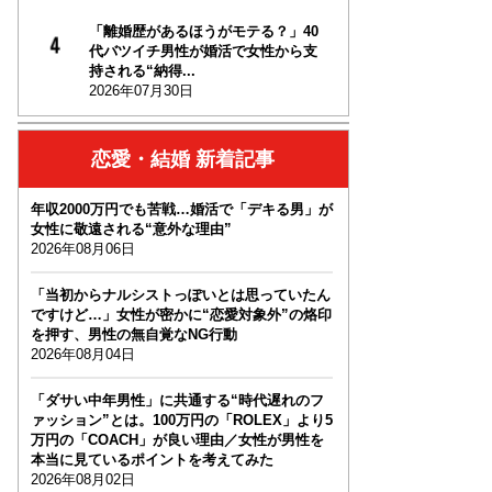
「離婚歴があるほうがモテる？」40
代バツイチ男性が婚活で女性から支
持される“納得...
2026年07月30日
恋愛・結婚 新着記事
年収2000万円でも苦戦…婚活で「デキる男」が
女性に敬遠される“意外な理由”
2026年08月06日
「当初からナルシストっぽいとは思っていたん
ですけど…」女性が密かに“恋愛対象外”の烙印
を押す、男性の無自覚なNG行動
2026年08月04日
「ダサい中年男性」に共通する“時代遅れのフ
ァッション”とは。100万円の「ROLEX」より5
万円の「COACH」が良い理由／女性が男性を
本当に見ているポイントを考えてみた
2026年08月02日