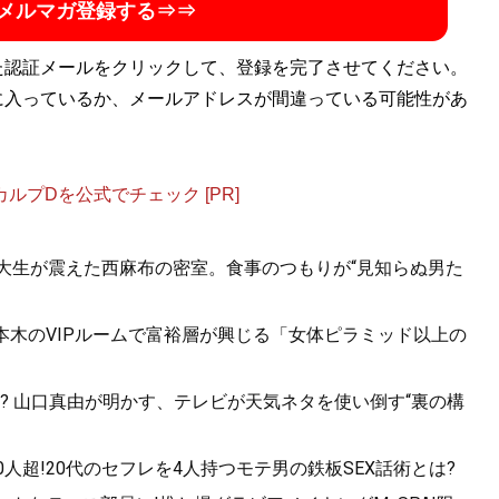
メルマガ登録する⇒⇒
た認証メールをクリックして、登録を完了させてください。
に入っているか、メールアドレスが間違っている可能性があ
プDを公式でチェック [PR]
女子大生が震えた西麻布の密室。食事のつもりが“見知らぬ男た
六本木のVIPルームで富裕層が興じる「女体ピラミッド以上の
? 山口真由が明かす、テレビが天気ネタを使い倒す“裏の構
人超!20代のセフレを4人持つモテ男の鉄板SEX話術とは?