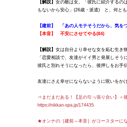
【解説】
女の敵は女。「彼氏に紹介するの
もないから安心」(26歳・派遣) と、何と
【建前】 「あの人モテそうだから、気を
【本音】 不安にさせてやる(84)
【解説】
女は自分より幸せな女を妬む生き
「恋愛相談で、友達がイイ男と発展しそう
彼氏と別れそうになったら、後押しをお手伝い
友達にさえ幸せにならないように呪いをか
⇒まだまだある！【足の引っ張り合い】＜
https://nikkan-spa.jp/174435
★オンナの［建前⇔本音］がコースターに