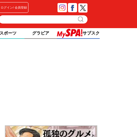
ログイン
会員登録
スポーツ
グラビア
サブスク