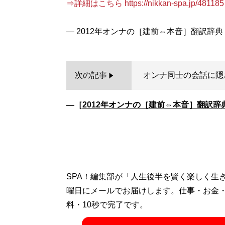
⇒詳細はこちら https://nikkan-spa.jp/481185
次の記事
オンナ同士の会話に隠
―［
2012年オンナの［建前⇔本音］翻訳辞
SPA！編集部が「人生後半を賢く楽しく生
曜日にメールでお届けします。仕事・お金
料・10秒で完了です。