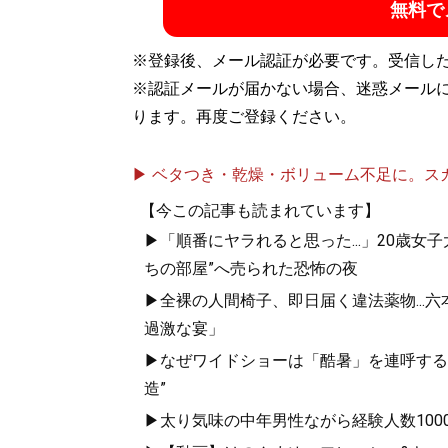
無料で
※登録後、メール認証が必要です。受信し
※認証メールが届かない場合、迷惑メール
ります。再度ご登録ください。
▶ ベタつき・乾燥・ボリューム不足に。スカル
【今この記事も読まれています】
▶「順番にヤラれると思った...」20歳
ちの部屋”へ売られた恐怖の夜
▶全裸の人間椅子、即日届く違法薬物...
過激な宴」
▶なぜワイドショーは「酷暑」を連呼する
造”
▶太り気味の中年男性ながら経験人数1000