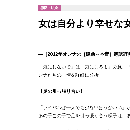
恋愛・結婚
女は自分より幸せな
―［
2012年オンナの［建前⇔本音］翻訳辞
「気にしないで」は「気にしろよ」の意、「
ンナたちの心情を詳細に分析
【足の引っ張り合い】
「ライバルは一人でも少ないほうがいい」
あの手この手で足を引っ張り合う様子は、