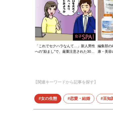
「これでセクハラなんて…」新人男性
編集部のi
への“励まし”で、厳重注意された30…
康・美容
【関連キーワードから記事を探す】
女の生態
恋愛・結婚
豆知