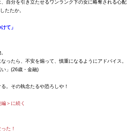
は、自分を引き立たせるワンランク下の女に略奪される心配
もしたたか。
つけて」
物。
になったら、不安を煽って、慎重になるようにアドバイス。
」(26歳・金融)
ける。その執念たるや恐ろしや！
後編＞に続く
なった！