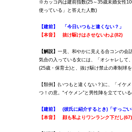
※カッコ内は建前指数(25～35歳未婚女性1
使っている」と答えた人数)
【建前】 「今日いつもと違くない？」
【本音】 抜け駆けはさせないわよ(82)
【解説】
一見、和やかに見える合コンの会
気合の入っている女には、「オシャレして
(25歳・保育士)と、抜け駆け禁止の牽制球
【類例】(いつもと違くない？)に、「イケ
つ！の意。“イケメン”と男性陣を立ててい
【建前】 (彼氏に紹介するとき)「すっご
【本音】 顔も私よりワンランク下だし(67)