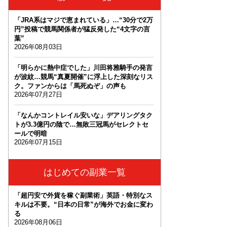
「JRA系はマジで恵まれている」…“30分で2万
円”投稿で競馬関係者が猛反発した“4文字の言
葉”
2026年08月03日
「明らかに熱中症でした」川田将雅騎手の発言
が波紋…競馬“真夏開催”に浮上した深刻なリス
ク。ファンからは「馬死ぬぞ」の声も
2026年07月27日
「なんかコントレイル安いな」デアリングタク
トが3.3億円の陰で…無敗三冠馬がセレクトセ
ールで明暗
2026年07月15日
はじめての副業一覧
「超円安で外貨を稼ぐ副業術」英語・特別なス
キルは不要。“日本の日常”が海外でお金に変わ
る
2026年08月06日