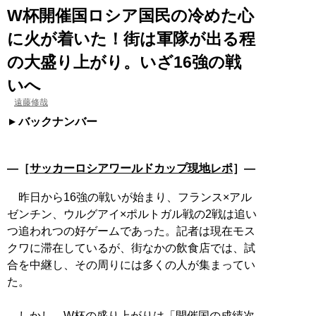
W杯開催国ロシア国民の冷めた心
に火が着いた！街は軍隊が出る程
の大盛り上がり。いざ16強の戦
いへ
遠藤修哉
バックナンバー
―［
サッカーロシアワールドカップ現地レポ
］―
昨日から16強の戦いが始まり、フランス×アル
ゼンチン、ウルグアイ×ポルトガル戦の2戦は追い
つ追われつの好ゲームであった。記者は現在モス
クワに滞在しているが、街なかの飲食店では、試
合を中継し、その周りには多くの人が集まってい
た。
しかし、W杯の盛り上がりは「開催国の成績次