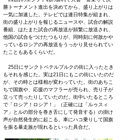
勝トーナメント進出を決めてから、盛り上がりは
一気に加速した。テレビでは連日特集が組まれ、
街の盛り上がりを報じるニュースや、試合の解説
番組、はたまた試合の再放送が頻繁に放送され、
他国の試合をつけたつもりが、同時刻に何故かや
っているロシアの再放送をうっかり見せられてい
たこともあるくらいだ。
25日にサンクトペテルブルクの街に入ったとき
もそれを感じた。実は21日にもこの街にいたのだ
が、その時とは様相が変わっていた。街のあちこ
ちで国旗や、応援のマフラーが売られ、売り子が
立って売ったりしていたのだ。街中いたるところ
で「ロシア！ロシア！」（正確には「ルゥスィ
ア」とルの部分を巻き舌にして発音する）の掛け
声が自然発生的に起こる。車にハコ乗りして国旗
を振る暴走族が現れるといった具合だ。