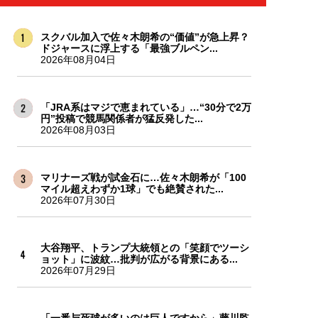
スクバル加入で佐々木朗希の“価値”が急上昇？
ドジャースに浮上する「最強ブルペン...
2026年08月04日
「JRA系はマジで恵まれている」…“30分で2万
円”投稿で競馬関係者が猛反発した...
2026年08月03日
マリナーズ戦が試金石に…佐々木朗希が「100
マイル超えわずか1球」でも絶賛された...
2026年07月30日
大谷翔平、トランプ大統領との「笑顔でツーシ
ョット」に波紋…批判が広がる背景にある...
2026年07月29日
「一番与死球が多いのは巨人ですから」藤川監