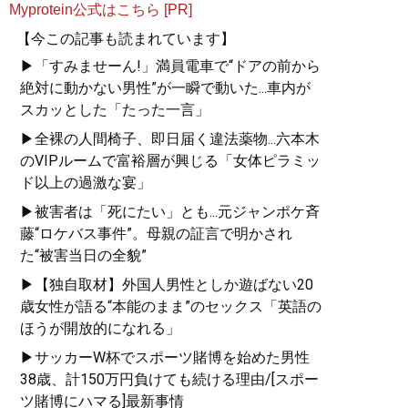
Myprotein公式はこちら [PR]
【今この記事も読まれています】
▶「すみませーん!」満員電車で“ドアの前から
絶対に動かない男性”が一瞬で動いた...車内が
スカッとした「たった一言」
▶全裸の人間椅子、即日届く違法薬物...六本木
のVIPルームで富裕層が興じる「女体ピラミッ
ド以上の過激な宴」
▶被害者は「死にたい」とも...元ジャンポケ斉
藤“ロケバス事件”。母親の証言で明かされ
た“被害当日の全貌”
▶【独自取材】外国人男性としか遊ばない20
歳女性が語る“本能のまま”のセックス「英語の
ほうが開放的になれる」
▶サッカーW杯でスポーツ賭博を始めた男性
38歳、計150万円負けても続ける理由/[スポー
ツ賭博にハマる]最新事情