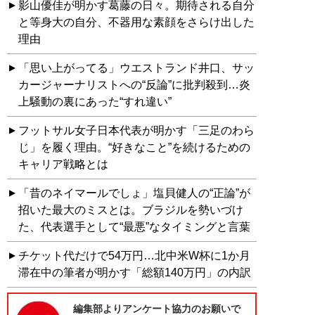
影山優佳が明かす葛藤の日々。期待される自分
と等身大の自分、不器用な素顔をさらけ出した
理由
「思い上がってる」ウエストランド井口、サッ
カージャーナリストへの“反論”に批判殺到…炎
上騒動の裏にあった“すれ違い”
フットサル女子日本代表が明かす「三足のわら
じ」を履く理由。“好きなこと”を続けるための
キャリア戦略とは
「昔のネイマールでしょ」塩貝健人の“正論”が
招いた最大のミスとは。ブラジルを勢いづけ
た、代表選手として“最悪”なタイミングと言葉
チケット代だけで54万円…北中米W杯に1か月
滞在中の筆者が明かす「総額140万円」の内訳