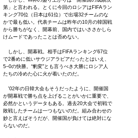
第」と言われる。とくに今回のロシアはFIFAラン
キング70位（日本は61位）で出場32チームのな
かで最も低い。代表チームは昨年の10月の韓国戦
から勝ちがなく、開幕前、国内ではいささかしら
けムードであったことは否めない。
しかし、開幕戦。相手はFIFAランキング67位
で2番めに低いサウジアラビアだったとはいえ、
5−0の快勝。“豹変”とも言うべき大勝にロシア人
たちの冷めた心に火が着いたのだ。
’02年の日韓大会もそうだったように、開催国
が開幕戦で勝ち点を上げることがいかに重要で、
必然かというデータもある。過去20大会で初戦で
敗戦したチームは一つもないのだ。組み合わせの
妙と言えばそうだが、開催国が負けては絶対にな
らないのだ。