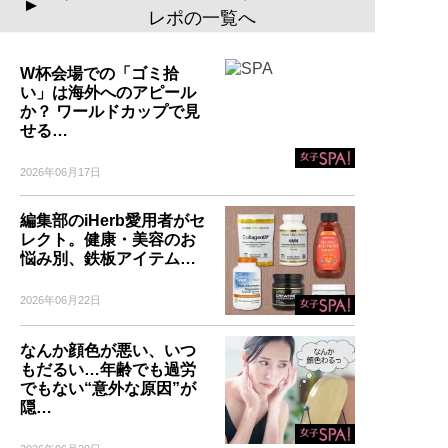
▲
レポの一覧へ
W杯会場での「ゴミ拾
い」は海外へのアピール
か？ ワールドカップで見
せる…
2026年06月17日
編集部のiHerb愛用者がセ
レクト。健康・美容のお
悩み別、鉄板アイテム…
2026年06月22日
なんか顔色が悪い、いつ
もだるい…年齢でも過労
でもない“意外な原因”が
隠…