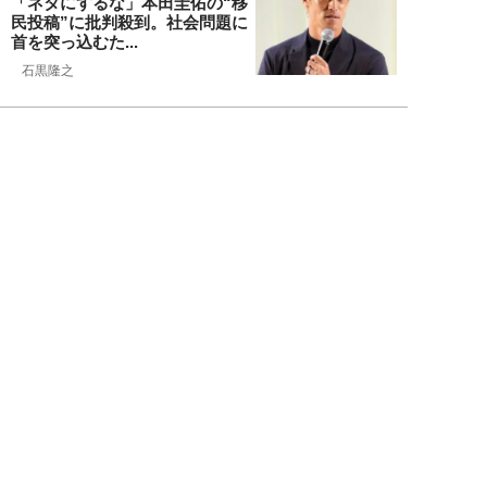
「ネタにするな」本田圭佑の“移
民投稿”に批判殺到。社会問題に
首を突っ込むた...
石黒隆之
NEW!
スポーツ
2026年08月04日
スクバル加入で佐々木朗希の“価
値”が急上昇？ ドジャースに浮上
する「最強ブ...
八木遊
NEW!
スポーツ
2026年08月03日
「JRA系はマジで恵まれている」
…“30分で2万円”投稿で競馬関係
者が猛反...
中川大河