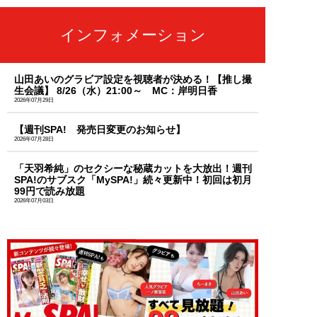
インフォメーション
山田あいのグラビア設定を視聴者が決める！【推し撮
生会議】 8/26（水）21:00～ MC：岸明日香
2026年07月29日
【週刊SPA! 発売日変更のお知らせ】
2026年07月28日
「天羽希純」のセクシーな秘蔵カットを大放出！週刊
SPA!のサブスク「MySPA!」続々更新中！初回は初月
99円で読み放題
2026年07月03日