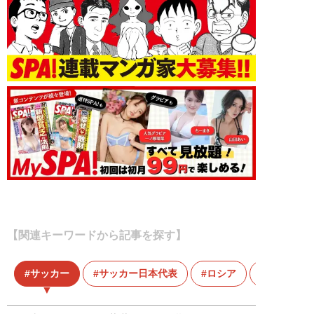
【関連キーワードから記事を探す】
サッカー
サッカー日本代表
ロシア
ロシアワ