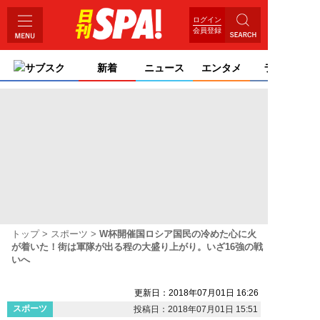
ログイン
会員登録
サブスク
新着
ニュース
エンタメ
ライフ
トップ
スポーツ
W杯開催国ロシア国民の冷めた心に火
が着いた！街は軍隊が出る程の大盛り上がり。いざ16強の戦
いへ
更新日：2018年07月01日 16:26
スポーツ
投稿日：2018年07月01日 15:51