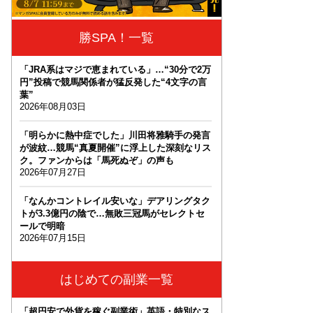
勝SPA！一覧
「JRA系はマジで恵まれている」…“30分で2万
円”投稿で競馬関係者が猛反発した“4文字の言
葉”
2026年08月03日
「明らかに熱中症でした」川田将雅騎手の発言
が波紋…競馬“真夏開催”に浮上した深刻なリス
ク。ファンからは「馬死ぬぞ」の声も
2026年07月27日
「なんかコントレイル安いな」デアリングタク
トが3.3億円の陰で…無敗三冠馬がセレクトセ
ールで明暗
2026年07月15日
はじめての副業一覧
「超円安で外貨を稼ぐ副業術」英語・特別なス