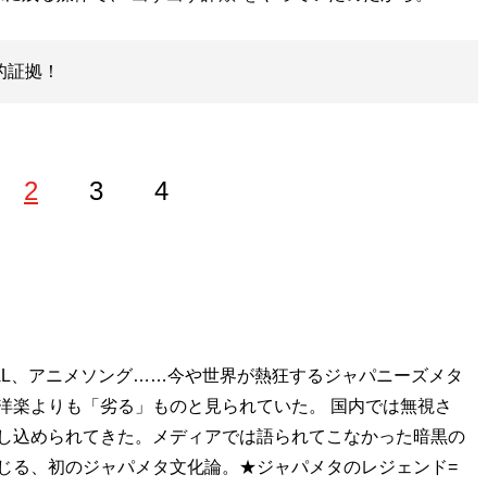
的証拠！
2
3
4
論家。1971年生まれ。『マンガ嫌韓流』（晋遊舎）シリー
しても有名。最新刊は
『ジャパメタの逆襲』
（扶桑社新書）
YMETAL、アニメソング……今や世界が熱狂するジャパニーズメタ
、洋楽よりも「劣る」ものと見られていた。 国内では無視さ
し込められてきた。メディアでは語られてこなかった暗黒の
じる、初のジャパメタ文化論。★ジャパメタのレジェンド=