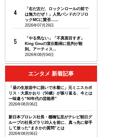
「右だ左だ、ロックンロールの前で
は無力だぜ！」人気バンドのフジロ
ックMCに賛否…...
2026年07月29日
「やる気ない」「不真面目すぎ」
King Gnuの宣伝動画に批判が殺
到。アーティス...
2026年08月04日
エンタメ 新着記事
「昼の生放送中に脱いで水着に」元ミニスカポ
リス・大原かおり（50歳）が振り返る、今とは
一味違う“90年代の芸能界”
2026年08月06日
新日本プロレス社長・棚橋弘至がテレビ朝日グ
ループの社長ズラリ20人を前に、真っ先に挙手
して放った“まさかの質問”とは
2026年08月06日