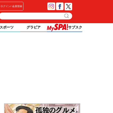
ログイン
会員登録
スポーツ
グラビア
サブスク