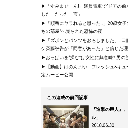
▶「すみませーん!」満員電車で“ドアの前
した「たった一言」
▶「順番にヤラれると思った...」20歳
ちの部屋”へ売られた恐怖の夜
▶「ズボンとパンツをおろしました」...
ケ斉藤被告が「同意があった」と信じた理
▶おっぱいを“揉む”は女性に無意味? 男の
▶【動画】はのんまゆ、フレッシュ&キュー
定ムービー公開
この連載の前回記事
『進撃の巨人』、
ル」
2018.06.30