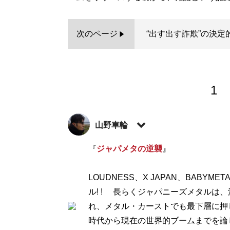
次のページ
“出す出す詐欺”の決定
1
山野車輪
（やまの・しゃりん）漫画家・ジャパメタ評
『
ジャパメタの逆襲
』
ズが累計100万部突破。ヘビメタマニアと
LOUDNESS、X JAPAN、BAB
記事一覧へ
ル! ! 長らくジャパニーズメタルは
れ、メタル・カーストでも最下層に押
時代から現在の世界的ブームまでを論