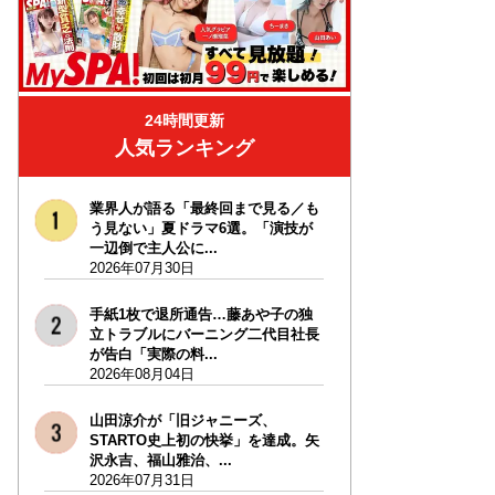
24時間更新
人気ランキング
業界人が語る「最終回まで見る／も
う見ない」夏ドラマ6選。「演技が
一辺倒で主人公に...
2026年07月30日
手紙1枚で退所通告…藤あや子の独
立トラブルにバーニング二代目社長
が告白「実際の料...
2026年08月04日
山田涼介が「旧ジャニーズ、
STARTO史上初の快挙」を達成。矢
沢永吉、福山雅治、...
2026年07月31日