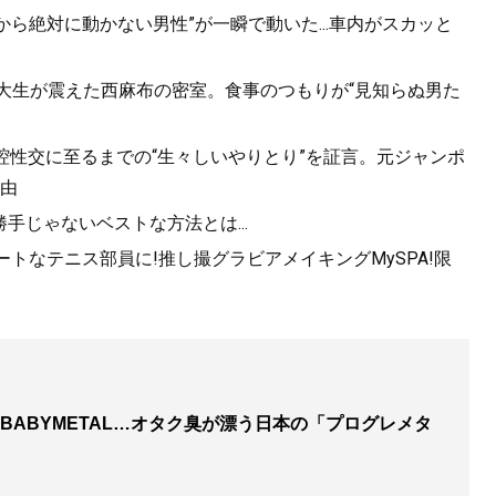
から絶対に動かない男性”が一瞬で動いた...車内がスカッと
女子大生が震えた西麻布の密室。食事のつもりが“見知らぬ男た
口腔性交に至るまでの“生々しいやりとり”を証言。元ジャンポ
由
勝手じゃないベストな方法とは...
トなテニス部員に!推し撮グラビアメイキングMySPA!限
BABYMETAL…オタク臭が漂う日本の「プログレメタ