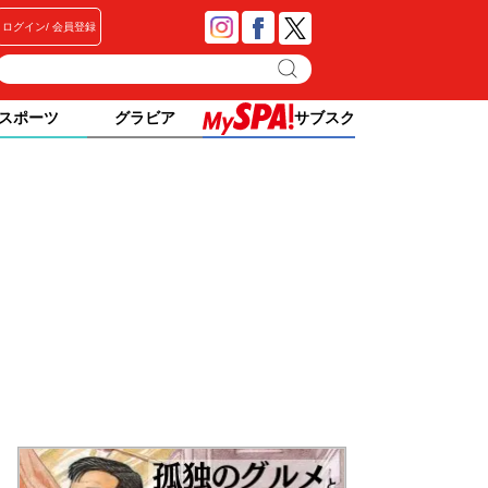
ログイン
会員登録
スポーツ
グラビア
サブスク