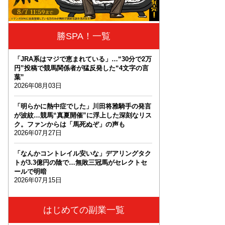
勝SPA！一覧
「JRA系はマジで恵まれている」…“30分で2万
円”投稿で競馬関係者が猛反発した“4文字の言
葉”
2026年08月03日
「明らかに熱中症でした」川田将雅騎手の発言
が波紋…競馬“真夏開催”に浮上した深刻なリス
ク。ファンからは「馬死ぬぞ」の声も
2026年07月27日
「なんかコントレイル安いな」デアリングタク
トが3.3億円の陰で…無敗三冠馬がセレクトセ
ールで明暗
2026年07月15日
はじめての副業一覧