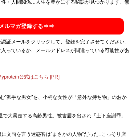
・性・人間関係…人生を豊かにする秘訣が見つかります。無
メルマガ登録する⇒⇒
た認証メールをクリックして、登録を完了させてください。
に入っているか、メールアドレスが間違っている可能性があ
otein公式はこちら [PR]
む“派手な男女”を、小柄な女性が「意外な持ち物」のおか
酒屋で大暴走する高齢男性。被害届を出され「土下座謝罪」
に文句を言う迷惑客は“まさかの人物”だった...こっそり店