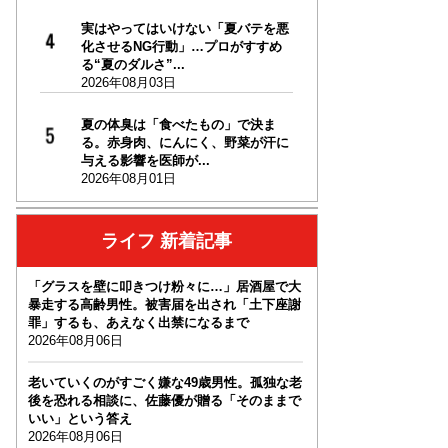
実はやってはいけない「夏バテを悪
化させるNG行動」…プロがすすめ
る“夏のダルさ”...
2026年08月03日
夏の体臭は「食べたもの」で決ま
る。赤身肉、にんにく、野菜が汗に
与える影響を医師が...
2026年08月01日
ライフ 新着記事
「グラスを壁に叩きつけ粉々に…」居酒屋で大
暴走する高齢男性。被害届を出され「土下座謝
罪」するも、あえなく出禁になるまで
2026年08月06日
老いていくのがすごく嫌な49歳男性。孤独な老
後を恐れる相談に、佐藤優が贈る「そのままで
いい」という答え
2026年08月06日