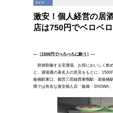
ライフ
激安！個人経営の居
店は750円でベロベロ
―［
1500円でべろべろに酔う
］―
群雄割拠する安酒場。お得においしく飲める
と、酒場通の著名人の意見をもとに、150
板橋駅東口、都営三田線西巣鴨駅・新板橋駅
隈では有名な激安個人店「板橋・SHOWA