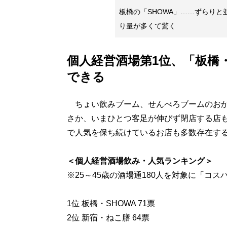
板橋の「SHOWA」……ずらりと
り量が多くて驚く
個人経営酒場第1位、「板橋・
できる
ちょい飲みブーム、せんべろブームのおか
さか、いまひとつ客足が伸びず閉店する店
で人気を保ち続けているお店も多数存在す
＜個人経営酒場飲み・人気ランキング＞
※25～45歳の酒場通180人を対象に「コ
1位 板橋・SHOWA 71票
2位 新宿・ねこ膳 64票