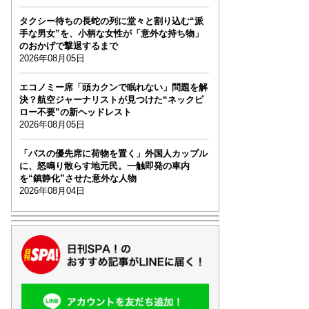
タクシー待ちの長蛇の列に堂々と割り込む“派
手な男女”を、小柄な女性が「意外な持ち物」
のおかげで撃退するまで
2026年08月05日
エコノミー席「頭カクンで眠れない」問題を解
決？航空ジャーナリストが見つけた“ネックピ
ロー不要”の新ヘッドレスト
2026年08月05日
「バスの優先席に荷物を置く」外国人カップル
に、怒鳴り散らす地元民。一触即発の車内
を“鎮静化”させた意外な人物
2026年08月04日