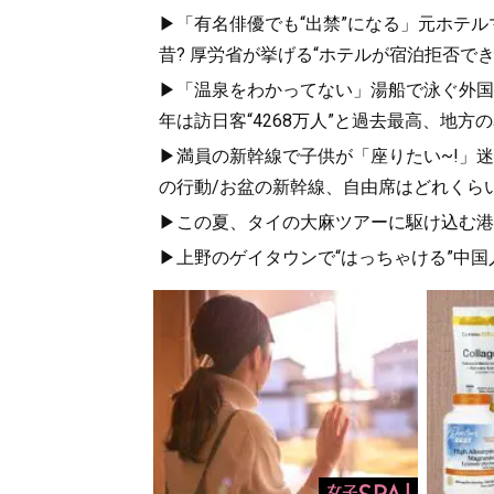
▶「有名俳優でも“出禁”になる」元ホテ
昔? 厚労省が挙げる“ホテルが宿泊拒否で
▶「温泉をわかってない」湯船で泳ぐ外国人
年は訪日客“4268万人”と過去最高、地
▶満員の新幹線で子供が「座りたい~!」迷惑
の行動/お盆の新幹線、自由席はどれくらい
▶この夏、タイの大麻ツアーに駆け込む港区
▶上野のゲイタウンで“はっちゃける”中