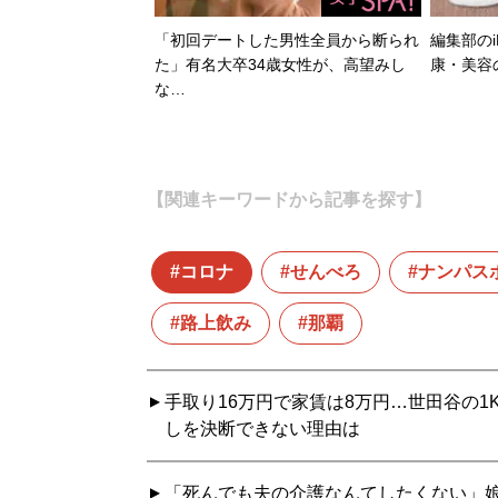
「初回デートした男性全員から断られ
編集部のi
た」有名大卒34歳女性が、高望みし
康・美容
な…
【関連キーワードから記事を探す】
コロナ
せんべろ
ナンパス
路上飲み
那覇
手取り16万円で家賃は8万円…世田谷の1
しを決断できない理由は
「死んでも夫の介護なんてしたくない」娘