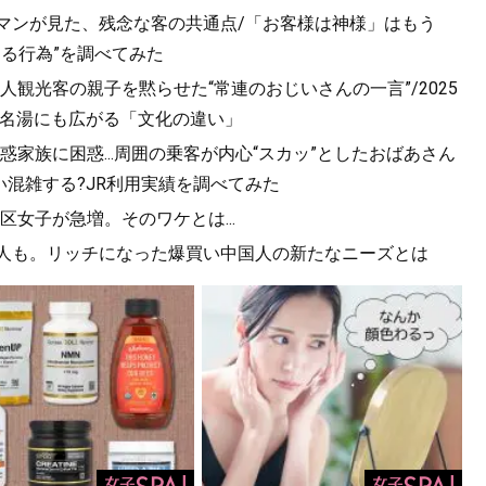
ルマンが見た、残念な客の共通点/「お客様は神様」はもう
きる行為”を調べてみた
観光客の親子を黙らせた“常連のおじいさんの一言”/2025
方の名湯にも広がる「文化の違い」
家族に困惑...周囲の乗客が内心“スカッ”としたおばあさん
混雑する?JR利用実績を調べてみた
女子が急増。そのワケとは...
国人も。リッチになった爆買い中国人の新たなニーズとは