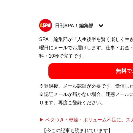
日刊SPA！編集部
SPA！編集部が「人生後半を賢く楽しく生
記事一覧へ
曜日にメールでお届けします。仕事・お金
料・10秒で完了です。
無料で
※登録後、メール認証が必要です。受信し
※認証メールが届かない場合、迷惑メール
ります。再度ご登録ください。
▶ ベタつき・乾燥・ボリューム不足に。スカル
【今この記事も読まれています】