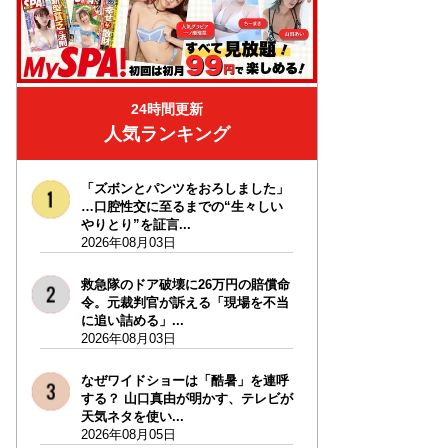
24時間更新
人気ランキング
「ズボンとパンツをおろしました」
…口腔性交に至るまでの“生々しい
やりとり”を証言...
2026年08月03日
救急隊のドア破壊に26万円の賠償命
令。元裁判官が訴える「現場を不当
に追い詰める」...
2026年08月03日
なぜワイドショーは「酷暑」を連呼
する？ 山口真由が明かす、テレビが
天気ネタを使い...
2026年08月05日