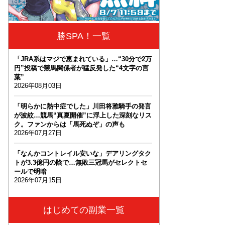
勝SPA！一覧
「JRA系はマジで恵まれている」…“30分で2万
円”投稿で競馬関係者が猛反発した“4文字の言
葉”
2026年08月03日
「明らかに熱中症でした」川田将雅騎手の発言
が波紋…競馬“真夏開催”に浮上した深刻なリス
ク。ファンからは「馬死ぬぞ」の声も
2026年07月27日
「なんかコントレイル安いな」デアリングタク
トが3.3億円の陰で…無敗三冠馬がセレクトセ
ールで明暗
2026年07月15日
はじめての副業一覧