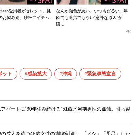
Herb愛用者がセレクト。健
なんか顔色が悪い、いつもだるい…年
のお悩み別、鉄板アイテム…
齢でも過労でもない“意外な原因”が
隠…
PR
ポット
感染拡大
沖縄
緊急事態宣言
Kアパートに“30年住み続ける”51歳氷河期男性の孤独。引っ越
の成人を待つ48歳女性の“離婚計画”。「メシ」「風呂」しか