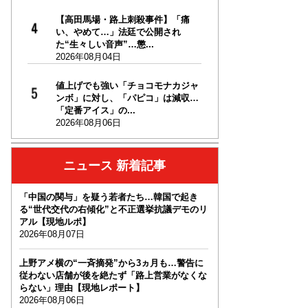
【高田馬場・路上刺殺事件】「痛
い、やめて…」法廷で公開され
た“生々しい音声”…懲...
2026年08月04日
値上げでも強い「チョコモナカジャ
ンボ」に対し、「パピコ」は減収…
「定番アイス」の...
2026年08月06日
ニュース 新着記事
「中国の関与」を疑う若者たち…韓国で起き
る“世代交代の右傾化”と不正選挙抗議デモのリ
アル【現地ルポ】
2026年08月07日
上野アメ横の“一斉摘発”から3ヵ月も…警告に
従わない店舗が後を絶たず「路上営業がなくな
らない」理由【現地レポート】
2026年08月06日