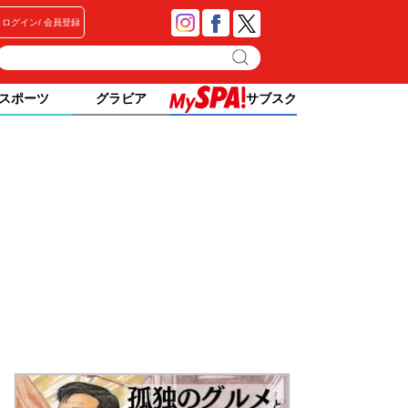
ログイン
会員登録
スポーツ
グラビア
サブスク