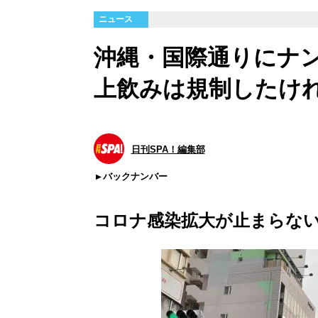
ニュース
沖縄・国際通りにナ
上飲みは規制したけ
日刊SPA！編集部
バックナンバー
コロナ感染拡大が止まらな