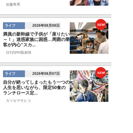
佐藤隼秀
NEW!
ライフ
2026年08月08日
満員の新幹線で子供が「座りたい
～！」迷惑家族に困惑…周囲の乗
客が内心“スカ...
日刊SPA!取材班
NEW!
ライフ
2026年08月07日
自分が絶ってしまったもう一つの
人生を思いながら、限定50食の
ランチロース定...
カツセマサヒコ
NEW!
ライフ
2026年08月07日
『まだおじさんじゃない』現代中