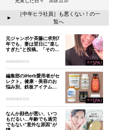
充実した日々
2018.11.07
［中年ヒラ社員］も悪くない！の一
▲
覧へ
元ジャンポケ斉藤に求刑7
年でも、妻は翌日に“楽し
すぎた“と投稿。「その…
2026年08月07日
編集部のiHerb愛用者がセ
レクト。健康・美容のお
悩み別、鉄板アイテム…
2026年06月22日
なんか顔色が悪い、いつ
もだるい…年齢でも過労
でもない“意外な原因”が