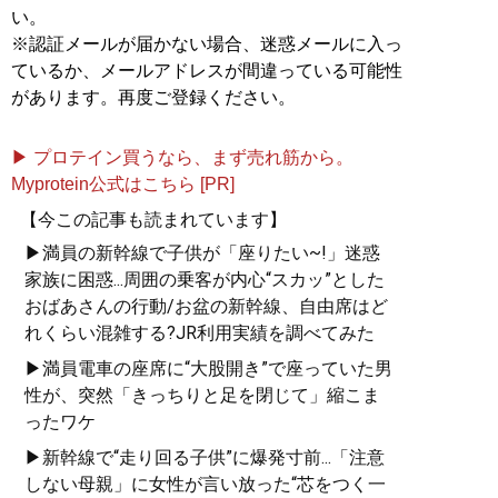
い。
※認証メールが届かない場合、迷惑メールに入っ
ているか、メールアドレスが間違っている可能性
があります。再度ご登録ください。
▶ プロテイン買うなら、まず売れ筋から。
Myprotein公式はこちら [PR]
【今この記事も読まれています】
▶満員の新幹線で子供が「座りたい~!」迷惑
家族に困惑...周囲の乗客が内心“スカッ”とした
おばあさんの行動/お盆の新幹線、自由席はど
れくらい混雑する?JR利用実績を調べてみた
▶満員電車の座席に“大股開き”で座っていた男
性が、突然「きっちりと足を閉じて」縮こま
ったワケ
▶新幹線で“走り回る子供”に爆発寸前...「注意
しない母親」に女性が言い放った“芯をつく一