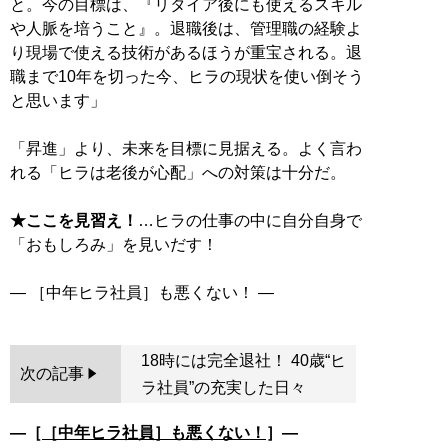
と。今の目標は、『リタイア後にも使えるスキル
や人脈を培うこと』。退職後は、管理職の経験よ
り現場で使える技術があるほうが重宝される。退
職まで10年を切った今、ヒラの現状を使い倒そう
と思います」
「昇進」より、未来を目標に見据える。よく言わ
れる「ヒラは老後が心配」への対策は十分だ。
★ここを見習え！
…ヒラの仕事の中に自分自身で
「おもしろみ」を見いだす！
18時には完全退社！ 40歳“ヒ
次の記事
ラ社員”の充実した日々
―［
［中年ヒラ社員］も悪くない！
］―