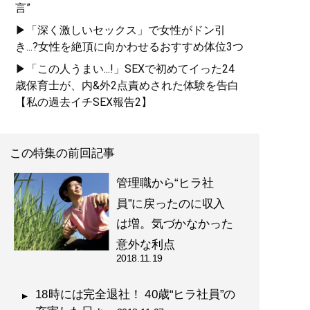
言”
▶「深く激しいセックス」で女性がドン引
き...?女性を絶頂に向かわせるおすすめ体位3つ
▶「この人うまい...!」SEXで初めてイった24
歳保育士が、内&外2点責めされた体験を告白
【私の過去イチSEX報告2】
この特集の前回記事
管理職から“ヒラ社
員”に戻ったのに収入
は増。気づかなかった
意外な利点
2018.11.19
18時には完全退社！ 40歳“ヒラ社員”の