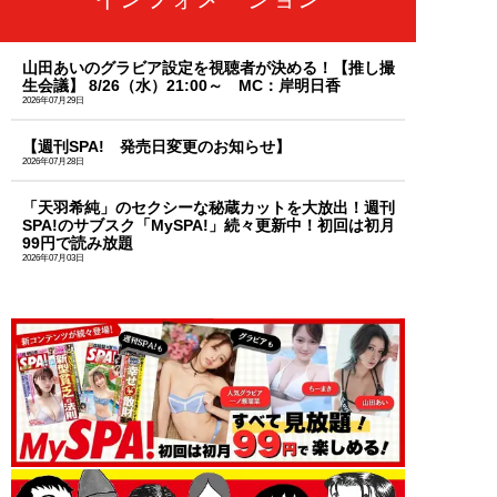
山田あいのグラビア設定を視聴者が決める！【推し撮
生会議】 8/26（水）21:00～ MC：岸明日香
2026年07月29日
【週刊SPA! 発売日変更のお知らせ】
2026年07月28日
「天羽希純」のセクシーな秘蔵カットを大放出！週刊
SPA!のサブスク「MySPA!」続々更新中！初回は初月
99円で読み放題
2026年07月03日