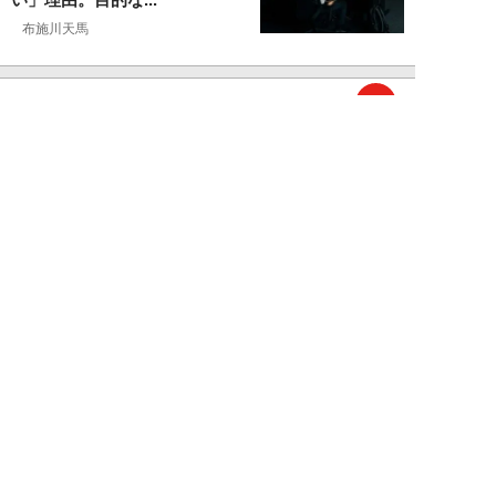
布施川天馬
NEW!
仕事
2026年08月02日
「お局が孫のようにかわいがって
くれた」納言・薄幸が伝授す
る“職場の厄介者を...
週刊SPA！編集部
NEW!
仕事
2026年08月01日
「あの人がいるだけで精神的にな
ぜか削られる…」職場の“毒社
員”は追い出して...
週刊SPA！編集部