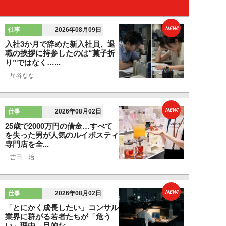
NEW!
仕事
2026年08月09日
入社3か月で辞めた新入社員、退
職の挨拶に持参したのは“菓子折
り”ではなく…...
星谷なな
NEW!
仕事
2026年08月02日
25歳で2000万円の借金…すべて
を失った男が人気のルイボスティ
専門店を全...
吉田一治
NEW!
仕事
2026年08月02日
「とにかく成長したい」コンサル
業界に群がる若者たちが「危う
い」理由。目的な...