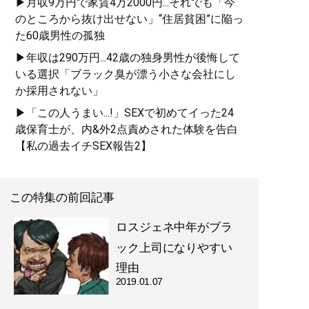
▶月収9万円で家賃4万2000円...それでも「今
のところから抜け出せない」“住居貧困”に陥っ
た60歳男性の孤独
▶年収は290万円...42歳の独身男性が後悔して
いる選択「ブラック臭が漂う小さな会社にし
か採用されない」
▶「この人うまい...!」SEXで初めてイった24
歳保育士が、内&外2点責めされた体験を告白
【私の過去イチSEX報告2】
この特集の前回記事
ロスジェネ中年がブラ
ック上司になりやすい
理由
2019.01.07