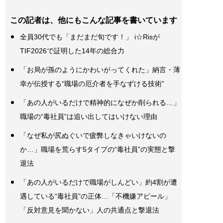
この記者は、他にもこんな記事を書いています
全員30代でも「まだまだ旬です！」 i☆Risが
TIF2026で証明した14年の総合力
「お局が孫のようにかわいがってくれた」納言・薄
幸が伝授する“職場の厄介者を手なずける技術”
「あの人がいるだけで精神的になぜか削られる…」
職場の“毒社員”は追い出してはいけない理由
「なぜ私が尻ぬぐいで疲弊しなきゃいけないの
か…」職場を荒らす5タイプの“毒社員”の実態と撃
退法
「あの人がいるだけで職場がしんどい」約4割が遭
遇している“毒社員”の正体…「不機嫌アピール」
「反対意見を聞かない」人の共通点と撃退法