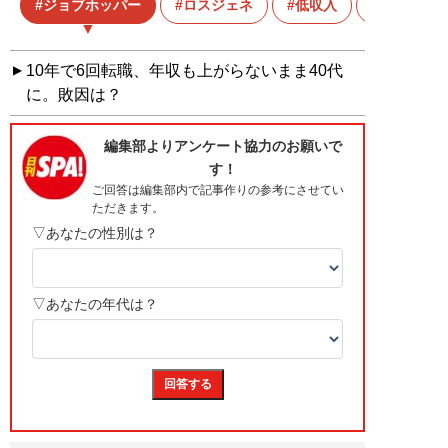
ジョブホッパー
ロスジェネ
低収入
転職
10年で6回転職、年収も上がらないまま40代
に。敗因は？