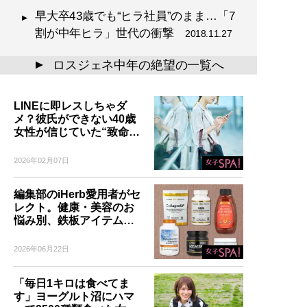
早大卒43歳でも“ヒラ社員”のまま…「7
割が中年ヒラ」世代の衝撃
2018.11.27
ロスジェネ中年の絶望の一覧へ
▲
LINEに即レスしちゃダ
メ？彼氏ができない40歳
女性が信じていた“致命…
2026年02月07日
編集部のiHerb愛用者がセ
レクト。健康・美容のお
悩み別、鉄板アイテム…
2026年06月22日
「毎日1キロは食べてま
す」ヨーグルト沼にハマ