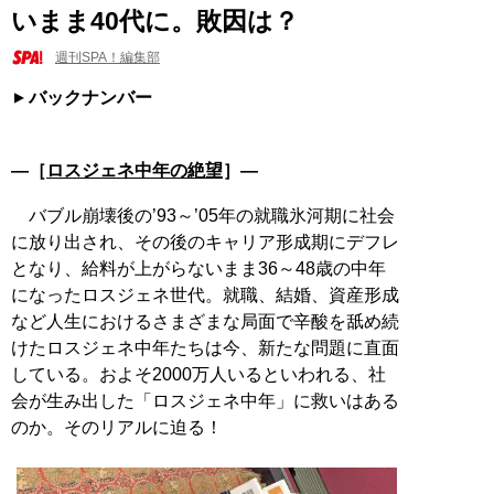
いまま40代に。敗因は？
週刊SPA！編集部
バックナンバー
―［
ロスジェネ中年の絶望
］―
バブル崩壊後の’93～’05年の就職氷河期に社会
に放り出され、その後のキャリア形成期にデフレ
となり、給料が上がらないまま36～48歳の中年
になったロスジェネ世代。就職、結婚、資産形成
など人生におけるさまざまな局面で辛酸を舐め続
けたロスジェネ中年たちは今、新たな問題に直面
している。およそ2000万人いるといわれる、社
会が生み出した「ロスジェネ中年」に救いはある
のか。そのリアルに迫る！