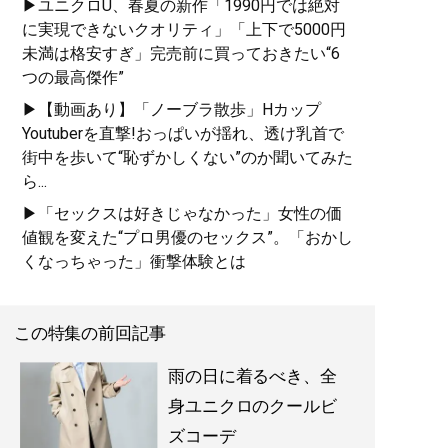
▶ユニクロU、春夏の新作「1990円では絶対
に実現できないクオリティ」「上下で5000円
未満は格安すぎ」完売前に買っておきたい“6
つの最高傑作”
▶【動画あり】「ノーブラ散歩」Hカップ
Youtuberを直撃!おっぱいが揺れ、透け乳首で
街中を歩いて“恥ずかしくない”のか聞いてみた
ら...
▶「セックスは好きじゃなかった」女性の価
値観を変えた“プロ男優のセックス”。「おかし
くなっちゃった」衝撃体験とは
この特集の前回記事
雨の日に着るべき、全
身ユニクロのクールビ
ズコーデ