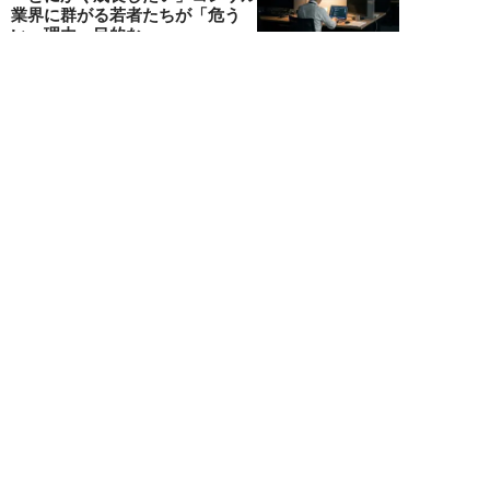
業界に群がる若者たちが「危う
い」理由。目的な...
布施川天馬
NEW!
仕事
2026年08月02日
「お局が孫のようにかわいがって
くれた」納言・薄幸が伝授す
る“職場の厄介者を...
週刊SPA！編集部
NEW!
仕事
2026年08月01日
「あの人がいるだけで精神的にな
ぜか削られる…」職場の“毒社
員”は追い出して...
週刊SPA！編集部