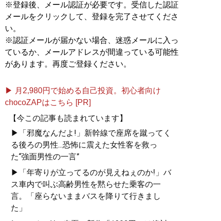
※登録後、メール認証が必要です。受信した認証
メールをクリックして、登録を完了させてくださ
い。
※認証メールが届かない場合、迷惑メールに入っ
ているか、メールアドレスが間違っている可能性
があります。再度ご登録ください。
▶ 月2,980円で始める自己投資。初心者向け
chocoZAPはこちら [PR]
【今この記事も読まれています】
▶「邪魔なんだよ!」新幹線で座席を蹴ってく
る後ろの男性...恐怖に震えた女性客を救っ
た“強面男性の一言”
▶「年寄りが立ってるのが見えねぇのか!」バ
ス車内で叫ぶ高齢男性を黙らせた乗客の一
言。「座らないままバスを降りて行きまし
た」