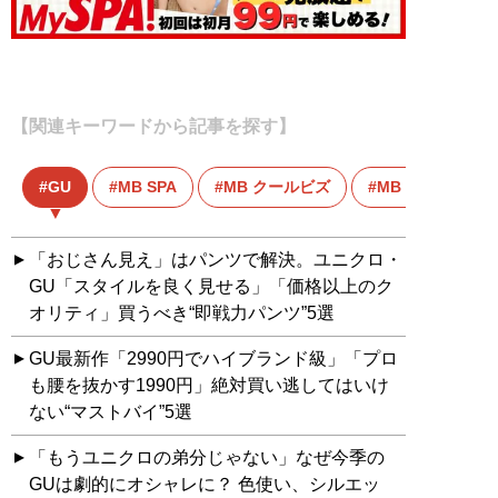
【関連キーワードから記事を探す】
GU
MB SPA
MB クールビズ
MB ファッショ
「おじさん見え」はパンツで解決。ユニクロ・
GU「スタイルを良く見せる」「価格以上のク
オリティ」買うべき“即戦力パンツ”5選
GU最新作「2990円でハイブランド級」「プロ
も腰を抜かす1990円」絶対買い逃してはいけ
ない“マストバイ”5選
「もうユニクロの弟分じゃない」なぜ今季の
GUは劇的にオシャレに？ 色使い、シルエッ