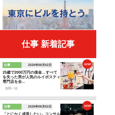
仕事 新着記事
NEW!
仕事
2026年08月02日
25歳で2000万円の借金…すべて
を失った男が人気のルイボスティ
専門店を全...
吉田一治
NEW!
仕事
2026年08月02日
「とにかく成長したい」コンサル