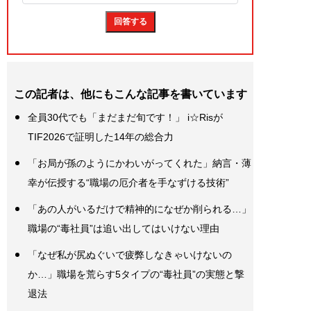
この記者は、他にもこんな記事を書いています
全員30代でも「まだまだ旬です！」 i☆Risが
TIF2026で証明した14年の総合力
「お局が孫のようにかわいがってくれた」納言・薄
幸が伝授する“職場の厄介者を手なずける技術”
「あの人がいるだけで精神的になぜか削られる…」
職場の“毒社員”は追い出してはいけない理由
「なぜ私が尻ぬぐいで疲弊しなきゃいけないの
か…」職場を荒らす5タイプの“毒社員”の実態と撃
退法