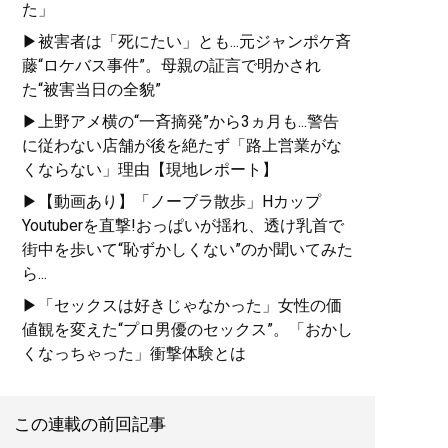
た」
▶被害者は「死にたい」とも...元ジャンポケ斉
藤“ロケバス事件”。母親の証言で明かされ
た“被害当日の全貌”
▶上野アメ横の“一斉摘発”から3ヵ月も...警告
『
最速でおしゃれに見せる
に従わない店舗が後を絶たず「路上営業がな
方法 <実践編>
』
くならない」理由【現地レポート】
▶【動画あり】「ノーブラ散歩」Hカップ
ユニクロやGUでもおしゃれ
Youtuberを直撃!おっぱいが揺れ、透け乳首で
な人は何が違うのか？
街中を歩いて“恥ずかしくない”のか聞いてみた
ら...
▶「セックスは好きじゃなかった」女性の価
値観を変えた“プロ男優のセックス”。「おかし
くなっちゃった」衝撃体験とは
この連載の前回記事