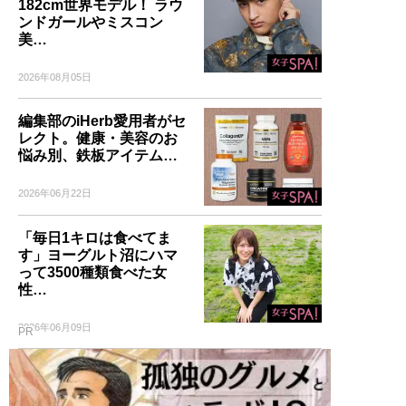
182cm世界モデル！ ラウ
ンドガールやミスコン
美…
2026年08月05日
記事一覧へ
編集部のiHerb愛用者がセ
レクト。健康・美容のお
悩み別、鉄板アイテム…
2026年06月22日
「毎日1キロは食べてま
す」ヨーグルト沼にハマ
って3500種類食べた女
性…
2026年06月09日
PR