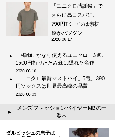
『
幸服論――人生は服で簡単
「ユニクロ感謝祭」で
に変えられる
』
さらに高コスパに。
自信は服で簡単につくること
790円Tシャツは素材
ができる!
感がバツグン
2020.06.17
「梅雨にかなり使えるユニクロ」3選。
1500円折りたたみ傘は隠れた名作
2020.06.10
『
最速でおしゃれに見せる
「ユニクロ最新マストバイ」5選。390
方法 【電子限定特典付き】
円ソックスは世界最高峰の品質
』
2020.06.03
誰も言葉にできなかった
メンズファッションバイヤーMBの一
▲
「男のおしゃれ」の決定
覧へ
版。電子版特典として、MB
のコーディネート・80スタ
ダルビッシュの息子は
イルを追加収録！