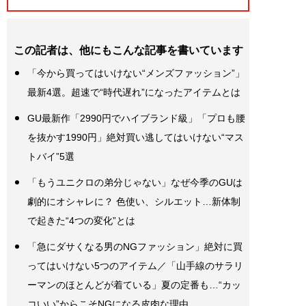
この記者は、他にもこんな記事を書いています
「今から買ってはいけない“メンズファッション”」
最新4選。超速で“時代遅れ”になったアイテムとは
GU最新作「2990円でハイブランド級」「プロも腰
を抜かす1990円」絶対買い逃してはいけない“マス
トバイ”5選
「もうユニクロの弟分じゃない」なぜ今季のGUは
劇的にオシャレに？ 色使い、シルエット…新体制
で起きた“4つの変化”とは
「急にダサくなる男のNGファッション」絶対に買
ってはいけない5つのアイテム／「山手線のサラリ
ーマンのほとんどが着ている」夏の定番も…“カッ
コいい”からこそNGになる皮肉な理由