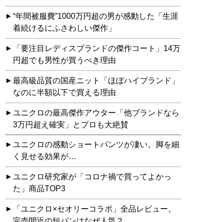
“年間被服費”1000万円超の男が感動した「生涯
着続けるにふさわしい傑作」
「要注目レディスブランドの傑作コート」14万
円超でも男性が買うべき理由
最高級品質の国産ニット「ほぼハイブランド」
なのに半額以下で買える理由
ユニクロの最高傑作アウター「他ブランドなら
3万円超え確実」とプロも大絶賛
ユニクロの感動ショートパンツが凄い。脚を細
く見せる効果が…
ユニクロ研究家が「コロナ禍で買ってよかっ
た」商品TOP3
「ユニクロ×セオリーコラボ」全品レビュー。
完売間近の短パンはなぜ人気？