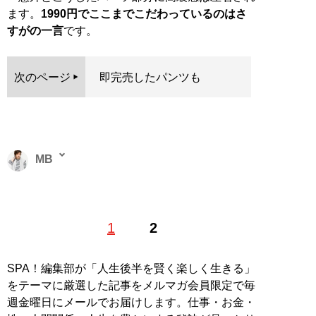
ます。
1990円でここまでこだわっているのはさ
すがの一言
です。
次のページ
即完売したパンツも
MB
ファッションバイヤー。最新刊『
ロードマップ
』のほ
1
2
か、『
MBの偏愛ブランド図鑑
』『
最速でおしゃれに見
せる方法 <実践編>
』『
最速でおしゃれに見せる方法
』
『
幸服論――人生は服で簡単に変えられる
』など関連書
SPA！編集部が「人生後半を賢く楽しく生きる」
籍が累計200万部を突破。ブログ「
Knower Mag現役メ
をテーマに厳選した記事をメルマガ会員限定で毎
ンズバイヤーが伝えるオシャレになる方法
」、ユーチュ
週金曜日にメールでお届けします。仕事・お金・
ーブ「
MBチャンネル
」も話題に。年間の被服費は1000