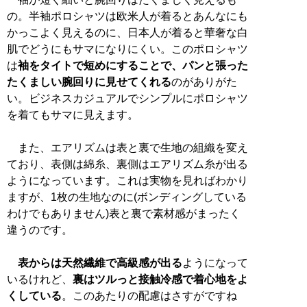
の。半袖ポロシャツは欧米人が着るとあんなにも
かっこよく見えるのに、日本人が着ると華奢な白
肌でどうにもサマになりにくい。このポロシャツ
は
袖をタイトで短めにすることで、パンと張った
たくましい腕回りに見せてくれる
のがありがた
い。ビジネスカジュアルでシンプルにポロシャツ
を着てもサマに見えます。
また、エアリズムは表と裏で生地の組織を変え
ており、表側は綿糸、裏側はエアリズム糸が出る
ようになっています。これは実物を見ればわかり
ますが、1枚の生地なのに(ボンディングしている
わけでもありません)表と裏で素材感がまったく
違うのです。
表からは天然繊維で高級感が出る
ようになって
いるけれど、
裏はツルっと接触冷感で着心地をよ
くしている
。このあたりの配慮はさすがですね