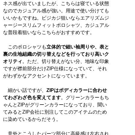
ネス感が出ていましたが、こちらは寝ている状態
なのでカジュアル感が強い。用途で使い分けても
いいかもですね。ビジカジ狙いならエアリズムジ
ャージースリムフィットポロシャツ、カジュアル
な普段着狙いならこちらがおすすめです。
このポロシャツも
立体的で細い袖周りや、表と
裏の生地組織の切り替えなどを行っており高いク
オリティ
。ただ、切り替えがない分、地味な印象
ですが襟前部分だけZIP仕様になっていて、それ
がわずかなアクセントになっています。
細かい話ですが、
ZIPはボディカラーに合わせ
てわざわざ色を変えてます
。グリーンカラーもち
ゃんとZIPがグリーンカラーになっており、聞い
てみるとZIP会社に別注してこのアイテムのため
に染めているからだそう。
意外とこうしたパーツ部分に高級感は左右され