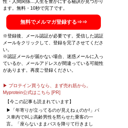
性・人間関係…人生を豊かにする秘訣が見つかり
万円超！ （Xアカウント:
@MBKnowerMag
）
ます。無料・10秒で完了です。
無料でメルマガ登録する⇒⇒
『
ロードマップ
』
※登録後、メール認証が必要です。受信した認証
地方のしがないショップ
メールをクリックして、登録を完了させてくださ
店員はなぜ成功できたの
い。
か？
※認証メールが届かない場合、迷惑メールに入っ
その秘密はロードマップ
にあった
ているか、メールアドレスが間違っている可能性
があります。再度ご登録ください。
▶ プロテイン買うなら、まず売れ筋から。
Myprotein公式はこちら [PR]
『
MBの偏愛ブランド図鑑
』
【今この記事も読まれています】
▶「年寄りが立ってるのが見えねぇのか!」バ
今着るべきブランド60の歴
ス車内で叫ぶ高齢男性を黙らせた乗客の一
史や特色を、自身が愛用す
言。「座らないままバスを降りて行きまし
る品とともに徹底紹介