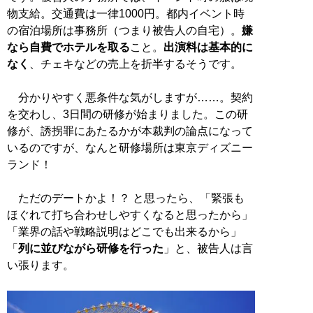
物支給。交通費は一律1000円。都内イベント時
の宿泊場所は事務所（つまり被告人の自宅）。
嫌
なら自費でホテルを取る
こと。
出演料は基本的に
なく
、チェキなどの売上を折半するそうです。
分かりやすく悪条件な気がしますが……。契約
を交わし、3日間の研修が始まりました。この研
修が、誘拐罪にあたるかが本裁判の論点になって
いるのですが、なんと研修場所は東京ディズニー
ランド！
ただのデートかよ！？ と思ったら、「緊張も
ほぐれて打ち合わせしやすくなると思ったから」
「業界の話や戦略説明はどこでも出来るから」
「
列に並びながら研修を行った
」と、被告人は言
い張ります。