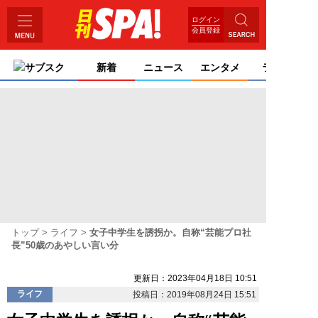
ログイン
会員登録
サブスク
新着
ニュース
エンタメ
ライフ
トップ
ライフ
女子中学生を誘拐か。自称“芸能プロ社
長”50歳のあやしい言い分
更新日：2023年04月18日 10:51
ライフ
投稿日：2019年08月24日 15:51