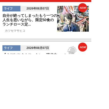
NEW!
ライフ
2026年08月07日
自分が絶ってしまったもう一つの
人生を思いながら、限定50食の
ランチロース定...
カツセマサヒコ
NEW!
ライフ
2026年08月07日
『まだおじさんじゃない』現代中
年 惑いまくり小説【第十章・第
三話 堅山賢一...
鳥トマト
NEW!
ライフ
2026年08月07日
ラーメンを「年間800杯」を食す
35歳男性を直撃。「9年で35キロ
増」も健...