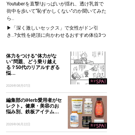
Youtuberを直撃!おっぱいが揺れ、透け乳首で
街中を歩いて“恥ずかしくない”のか聞いてみた
ら...
▶「深く激しいセックス」で女性がドン引
き...?女性を絶頂に向かわせるおすすめ体位3つ
体力をつける“体力がな
い”問題、どう乗り越え
る？50代のリアルすぎる
悩…
2026年08月07日
編集部のiHerb愛用者がセ
レクト。健康・美容のお
悩み別、鉄板アイテム…
2026年06月22日