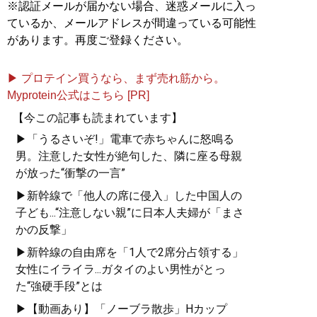
※認証メールが届かない場合、迷惑メールに入っ
ているか、メールアドレスが間違っている可能性
があります。再度ご登録ください。
▶ プロテイン買うなら、まず売れ筋から。
Myprotein公式はこちら [PR]
【今この記事も読まれています】
▶「うるさいぞ!」電車で赤ちゃんに怒鳴る
男。注意した女性が絶句した、隣に座る母親
が放った“衝撃の一言”
▶新幹線で「他人の席に侵入」した中国人の
子ども...“注意しない親”に日本人夫婦が「まさ
かの反撃」
▶新幹線の自由席を「1人で2席分占領する」
女性にイライラ...ガタイのよい男性がとっ
た“強硬手段”とは
▶【動画あり】「ノーブラ散歩」Hカップ