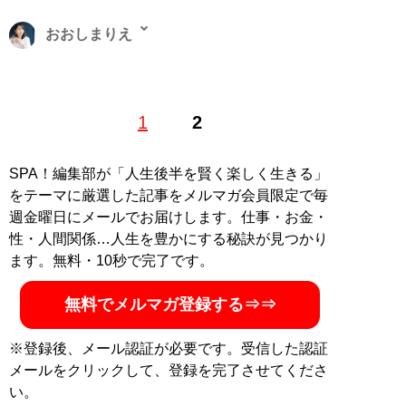
おおしまりえ
株式会社フミニティ代表取締役。恋愛ジャーナリスト・
1
2
キャリアコンサルタント。「働き方と愛し方を知る者は
豊かな人生を送ることができる」をモットーに、働き方
と恋愛を主なテーマに発信を行う。また、企業向けのマ
SPA！編集部が「人生後半を賢く楽しく生きる」
ーケティング支援も得意とする。anan、女性自身、現代
をテーマに厳選した記事をメルマガ会員限定で毎
ビジネスオンラインなどで執筆多数。公式HP「
コラムニ
週金曜日にメールでお届けします。仕事・お金・
ストおおしまりえオフィシャルサイト
」。Twitter：
性・人間関係…人生を豊かにする秘訣が見つかり
@utena0518
ます。無料・10秒で完了です。
記事一覧へ
無料でメルマガ登録する⇒⇒
※登録後、メール認証が必要です。受信した認証
メールをクリックして、登録を完了させてくださ
い。