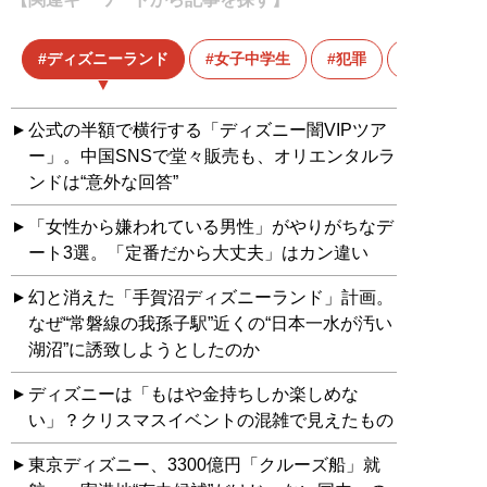
ディズニーランド
女子中学生
犯罪
公式の半額で横行する「ディズニー闇VIPツア
ー」。中国SNSで堂々販売も、オリエンタルラ
ンドは“意外な回答”
「女性から嫌われている男性」がやりがちなデ
ート3選。「定番だから大丈夫」はカン違い
幻と消えた「手賀沼ディズニーランド」計画。
なぜ“常磐線の我孫子駅”近くの“日本一水が汚い
湖沼”に誘致しようとしたのか
ディズニーは「もはや金持ちしか楽しめな
い」？クリスマスイベントの混雑で見えたもの
東京ディズニー、3300億円「クルーズ船」就