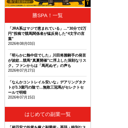
勝SPA！一覧
「JRA系はマジで恵まれている」…“30分で2万
円”投稿で競馬関係者が猛反発した“4文字の言
葉”
2026年08月03日
「明らかに熱中症でした」川田将雅騎手の発言
が波紋…競馬“真夏開催”に浮上した深刻なリス
ク。ファンからは「馬死ぬぞ」の声も
2026年07月27日
「なんかコントレイル安いな」デアリングタク
トが3.3億円の陰で…無敗三冠馬がセレクトセ
ールで明暗
2026年07月15日
はじめての副業一覧
「超円安で外貨を稼ぐ副業術」英語・特別なス