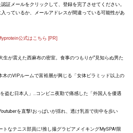
た認証メールをクリックして、登録を完了させてください。
に入っているか、メールアドレスが間違っている可能性があ
otein公式はこちら [PR]
女子大生が震えた西麻布の密室。食事のつもりが“見知らぬ男た
六本木のVIPルームで富裕層が興じる「女体ピラミッド以上の
盗む日本人」...コンビニ夜勤で痛感した「外国人を優遇
utuberを直撃!おっぱいが揺れ、透け乳首で街中を歩い
トなテニス部員に!推し撮グラビアメイキングMySPA!限