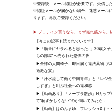
※登録後、メール認証が必要です。受信し
※認証メールが届かない場合、迷惑メール
ります。再度ご登録ください。
▶ プロテイン買うなら、まず売れ筋から。Mypr
【今この記事も読まれています】
▶「順番にヤラれると思った...」20歳
ちの部屋”へ売られた恐怖の夜
▶全裸の人間椅子、即日届く違法薬物...
過激な宴」
▶「汗水流して働く中国青年」と「レジ金を
しすぎ」と叫ぶ社会への違和感
▶【動画あり】「ノーブラ散歩」HカップYo
て“恥ずかしくない”のか聞いてみたら...
▶【動画】はのんまゆ、フレッシュ&キュー