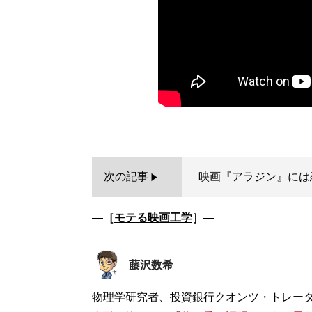
次の記事
映画『アラジン』には
―［
モテる映画工学
］―
藤沢数希
物理学研究者、投資銀行クオンツ・トレー