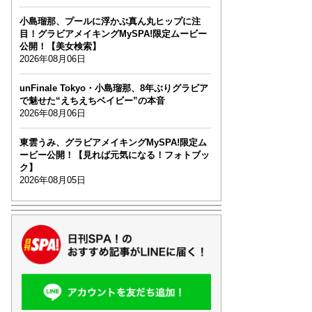
小島瑠那、プールに浮かぶ真ん丸ヒップに注
目！グラビアメイキングMySPA!限定ムービー
公開！【美女検索】
2026年08月06日
unFinale Tokyo・小島瑠那、8年ぶりグラビア
で魅せた“えちえちベイビー”の本音
2026年08月06日
東雲うみ、グラビアメイキングMySPA!限定ム
ービー公開！【見れば元気になる！フォトブッ
ク】
2026年08月05日