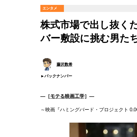
エンタメ
株式市場で出し抜くた
バー敷設に挑む男た
藤沢数希
バックナンバー
―［
モテる映画工学
］―
～映画『ハミングバード・プロジェクト 0.0