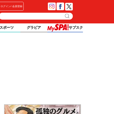
ログイン
会員登録
スポーツ
グラビア
サブスク