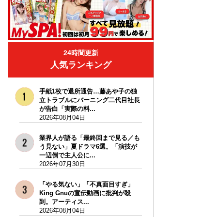
24時間更新
人気ランキング
手紙1枚で退所通告…藤あや子の独
立トラブルにバーニング二代目社長
が告白「実際の料...
2026年08月04日
業界人が語る「最終回まで見る／も
う見ない」夏ドラマ6選。「演技が
一辺倒で主人公に...
2026年07月30日
「やる気ない」「不真面目すぎ」
King Gnuの宣伝動画に批判が殺
到。アーティス...
2026年08月04日