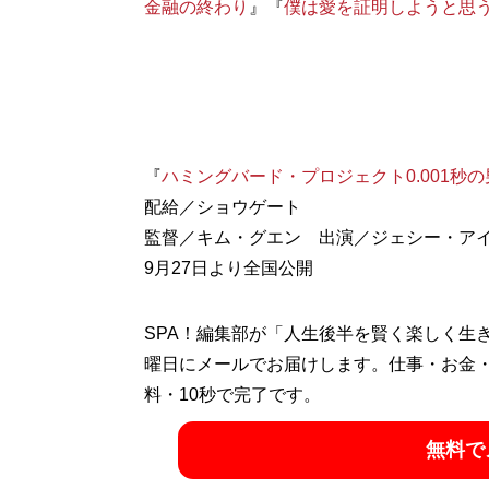
金融の終わり
』『
僕は愛を証明しようと思
『
ハミングバード・プロジェクト0.001秒
配給／ショウゲート
監督／キム・グエン 出演／ジェシー・ア
9月27日より全国公開
SPA！編集部が「人生後半を賢く楽しく生
曜日にメールでお届けします。仕事・お金
料・10秒で完了です。
無料で