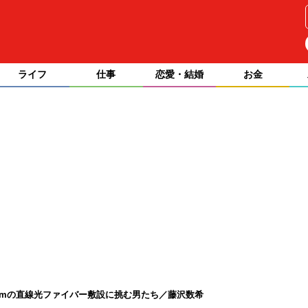
ライフ
仕事
恋愛・結婚
お金
0kmの直線光ファイバー敷設に挑む男たち／藤沢数希