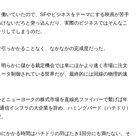
働いていたので、SFやビジネスをテーマにする映画が苦手
わけないだろと突っ込んだり、実際のビジネスではそんなこ
ナリしてしまうのだ。
引っかかることなく、なかなかの完成度だった。
明らかに儲かる裁定機会では単にほかより速く市場に注文
ュータ制御されている世界だが、最終的には回線の物理的速
とニューヨークの株式市場を直線光ファイバーで繫げば年
、通信インフラの大企業を辞め、ハミングバード（ハチドリ）
だ。
にかかる時間はハチドリの羽ばたき1回分にも満たない。そ