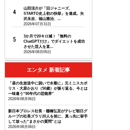
山田涼介が「旧ジャニーズ、
STARTO史上初の快挙」を達成。矢
沢永吉、福山雅治、...
2026年07月31日
3か月で20キロ減！「無料の
ChatGPTだけ」でダイエットを成功
させた芸人を直...
2026年08月05日
エンタメ 新着記事
「昼の生放送中に脱いで水着に」元ミニスカポ
リス・大原かおり（50歳）が振り返る、今とは
一味違う“90年代の芸能界”
2026年08月06日
新日本プロレス社長・棚橋弘至がテレビ朝日グ
ループの社長ズラリ20人を前に、真っ先に挙手
して放った“まさかの質問”とは
2026年08月06日