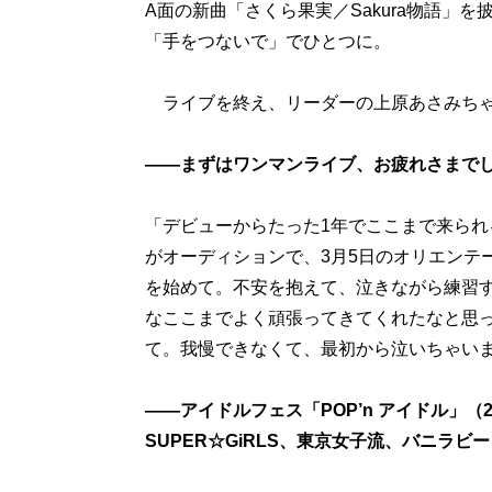
A面の新曲「さくら果実／Sakura物語」
「手をつないで」でひとつに。
ライブを終え、リーダーの上原あさみちゃ
――まずはワンマンライブ、お疲れさまで
「デビューからたった1年でここまで来られ
がオーディションで、3月5日のオリエンテ
を始めて。不安を抱えて、泣きながら練習
なここまでよく頑張ってきてくれたなと思
て。我慢できなくて、最初から泣いちゃいま
――アイドルフェス「POP’n アイドル」（
SUPER☆GiRLS、東京女子流、バニラ