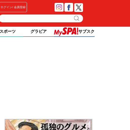
ログイン
会員登録
スポーツ
グラビア
サブスク