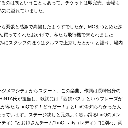
るのは初ということもあって、チケットは即完売。会場も
熱気に溢れていました。
ら緊張と感激で高揚したようすでしたが、MCをつとめた深
ん買ってくれたおかげで、私たち飛行機で来られました
なみにスタッフのほうはクルマで上京したとか）と語り、場内
1
ハジメマシテ」からスタート。この楽曲、作詞は長崎出身の
SHiNTA氏が担当し、歌詞には「西鉄バス」というフレーズが
私たちLinQです！どうだー！」とLinQを知らなかった人
っています。ステージ狭しと元気よく歌い踊るLinQのメン
ティ）”とお姉さんチーム“LinQ Lady（レディ）”に別れ、両