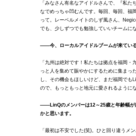
「みなさん有名なアイドルさんで、『私た
なでめっちゃ凹むんです。毎回、毎回、福
って。レーベルメイトのしず風さん、Negi
でも、少しずつでも勉強していいチームに
――今、ローカルアイドルブームが来てい
「九州は絶対です！私たちは拠点を福岡・
っと人を集めて賑やかにするために集まっ
し、その機会もほしいけど、まだ福岡でもL
ので、もっともっと地元に愛されるように
――LinQのメンバーは12～25歳と年齢
かと思います。
「最初は不安でした(笑)。ひと回り違うメ