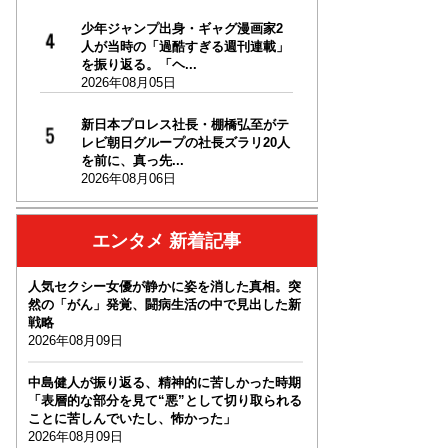
少年ジャンプ出身・ギャグ漫画家2
人が当時の「過酷すぎる週刊連載」
を振り返る。「ヘ...
2026年08月05日
新日本プロレス社長・棚橋弘至がテ
レビ朝日グループの社長ズラリ20人
を前に、真っ先...
2026年08月06日
エンタメ 新着記事
人気セクシー女優が静かに姿を消した真相。突
然の「がん」発覚、闘病生活の中で見出した新
戦略
2026年08月09日
中島健人が振り返る、精神的に苦しかった時期
「表層的な部分を見て“悪”として切り取られる
ことに苦しんでいたし、怖かった」
2026年08月09日