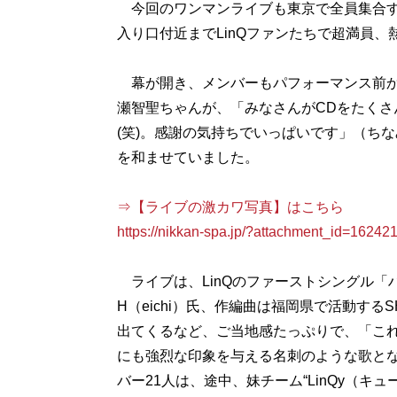
今回のワンマンライブも東京で全員集合す
入り口付近までLinQファンたちで超満員、
幕が開き、メンバーもパフォーマンス前か
瀬智聖ちゃんが、「みなさんがCDをたくさ
(笑)。感謝の気持ちでいっぱいです」（ち
を和ませていました。
⇒【ライブの激カワ写真】はこちら
https://nikkan-spa.jp/?attachment_id=16242
ライブは、LinQのファーストシングル「
H（eichi）氏、作編曲は福岡県で活動する
出てくるなど、ご当地感たっぷりで、「これが
にも強烈な印象を与える名刺のような歌とな
バー21人は、途中、妹チーム“LinQy（キュー