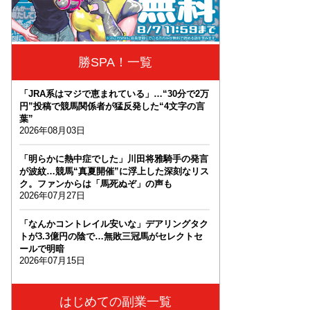
勝SPA！一覧
「JRA系はマジで恵まれている」…“30分で2万
円”投稿で競馬関係者が猛反発した“4文字の言
葉”
2026年08月03日
「明らかに熱中症でした」川田将雅騎手の発言
が波紋…競馬“真夏開催”に浮上した深刻なリス
ク。ファンからは「馬死ぬぞ」の声も
2026年07月27日
「なんかコントレイル安いな」デアリングタク
トが3.3億円の陰で…無敗三冠馬がセレクトセ
ールで明暗
2026年07月15日
はじめての副業一覧