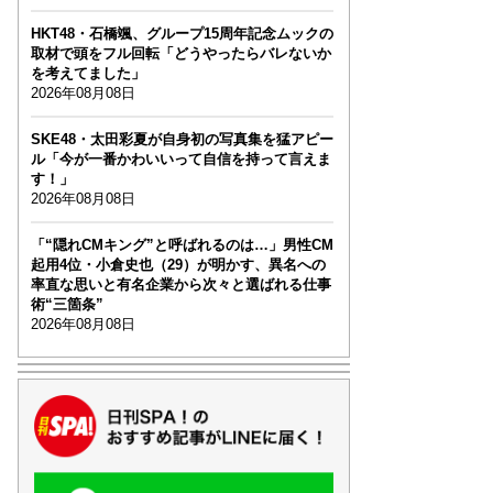
HKT48・石橋颯、グループ15周年記念ムックの
取材で頭をフル回転「どうやったらバレないか
を考えてました」
2026年08月08日
SKE48・太田彩夏が自身初の写真集を猛アピー
ル「今が一番かわいいって自信を持って言えま
す！」
2026年08月08日
「“隠れCMキング”と呼ばれるのは…」男性CM
起用4位・小倉史也（29）が明かす、異名への
率直な思いと有名企業から次々と選ばれる仕事
術“三箇条”
2026年08月08日