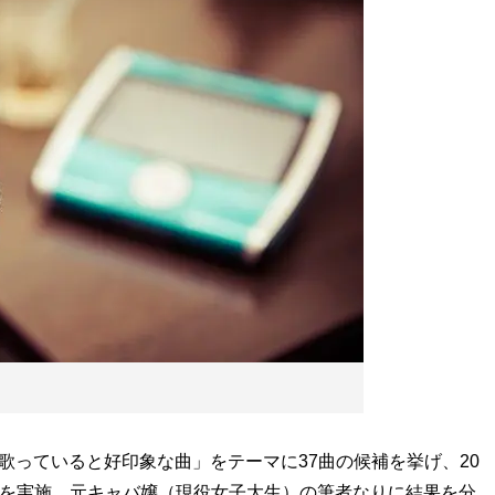
歌っていると好印象な曲」をテーマに37曲の候補を挙げ、20
）を実施。元キャバ嬢（現役女子大生）の筆者なりに結果を分