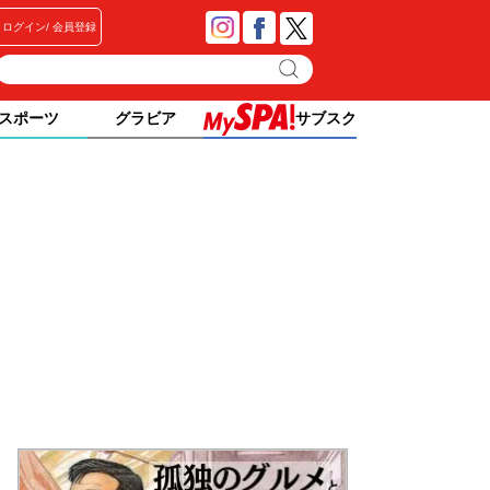
ログイン
会員登録
スポーツ
グラビア
サブスク