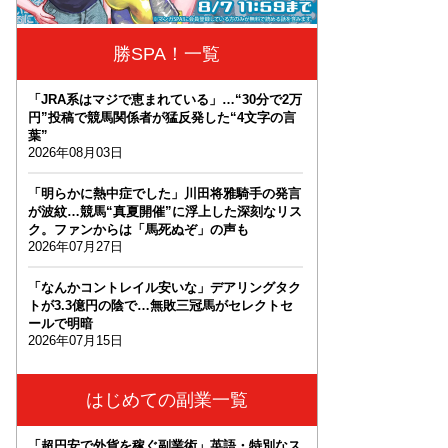
勝SPA！一覧
「JRA系はマジで恵まれている」…“30分で2万
円”投稿で競馬関係者が猛反発した“4文字の言
葉”
2026年08月03日
「明らかに熱中症でした」川田将雅騎手の発言
が波紋…競馬“真夏開催”に浮上した深刻なリス
ク。ファンからは「馬死ぬぞ」の声も
2026年07月27日
「なんかコントレイル安いな」デアリングタク
トが3.3億円の陰で…無敗三冠馬がセレクトセ
ールで明暗
2026年07月15日
はじめての副業一覧
「超円安で外貨を稼ぐ副業術」英語・特別なス