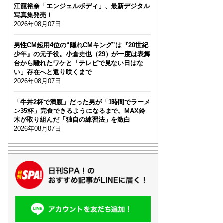
江籠裕奈「エンジェルボディ」、最新デジタル
写真集発売！
2026年08月07日
男性CM起用4位の“隠れCMキング”は『20世紀
少年』の元子役。小倉史也（29）が一度は表舞
台から離れたワケと「テレビで見ない日はな
い」存在へと返り咲くまで
2026年08月07日
「牛丼2杯で満腹」だった男が「1時間でラーメ
ン35杯」完食できるようになるまで。MAX鈴
木が取り組んだ「独自の練習法」を激白
2026年08月07日