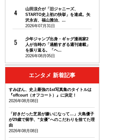
山田涼介が「旧ジャニーズ、
STARTO史上初の快挙」を達成。矢
沢永吉、福山雅治、...
2026年07月31日
少年ジャンプ出身・ギャグ漫画家2
人が当時の「過酷すぎる週刊連載」
を振り返る。「ヘ...
2026年08月05日
エンタメ 新着記事
すみぽん、史上最強の1st写真集のタイトルは
『offcourt（オフコート）』に決定！
2026年08月08日
「好きだった芝居が嫌いになって…」大島優子
が29歳で留学、“女優”へのこだわりを捨てた理
由
2026年08月08日