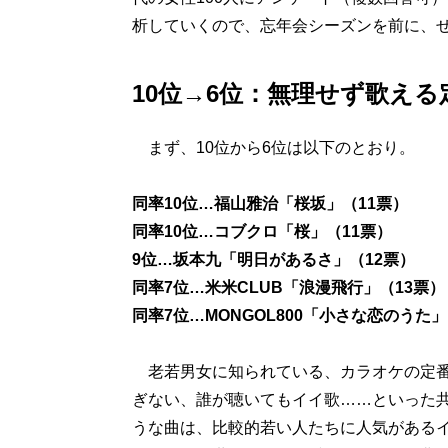
析していくので、忘年会シーズンを前に、
10位→6位：無理せず歌え
まず、10位から6位は以下のとおり。
同率10位…福山雅治「桜坂」（11票）
同率10位…コブクロ「桜」（11票）
9位…坂本九「明日があるさ」（12票）
同率7位…米米CLUB「浪漫飛行」（13票）
同率7位…MONGOL800「小さな恋のうた」
老若男女に知られている、カラオケの定番
ぎない、誰が聴いてもイイ歌……といった
うな曲は、比較的若い人たちに人気がある