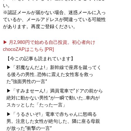
い。
※認証メールが届かない場合、迷惑メールに入っ
ているか、メールアドレスが間違っている可能性
があります。再度ご登録ください。
▶ 月2,980円で始める自己投資。初心者向け
chocoZAPはこちら [PR]
【今この記事も読まれています】
▶「邪魔なんだよ!」新幹線で座席を蹴ってく
る後ろの男性...恐怖に震えた女性客を救っ
た“強面男性の一言”
▶「すみませーん!」満員電車で“ドアの前から
絶対に動かない男性”が一瞬で動いた...車内が
スカッとした「たった一言」
▶「うるさいぞ!」電車で赤ちゃんに怒鳴る
男。注意した女性が絶句した、隣に座る母親
が放った“衝撃の一言”