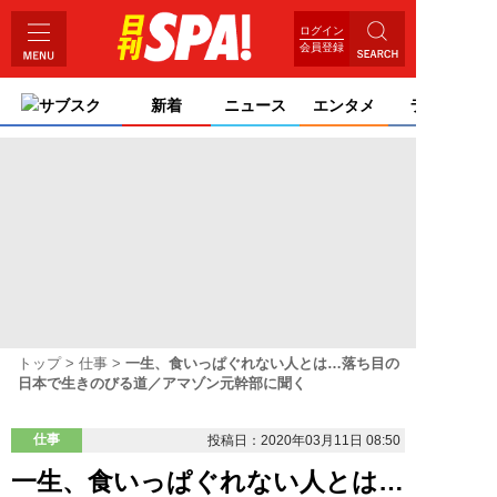
ログイン
会員登録
サブスク
新着
ニュース
エンタメ
ライフ
トップ
仕事
一生、食いっぱぐれない人とは…落ち目の
日本で生きのびる道／アマゾン元幹部に聞く
仕事
投稿日：2020年03月11日 08:50
一生、食いっぱぐれない人とは…