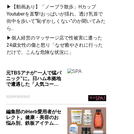
▶【動画あり】「ノーブラ散歩」Hカップ
Youtuberを直撃!おっぱいが揺れ、透け乳首で
街中を歩いて“恥ずかしくない”のか聞いてみた
ら...
▶個人経営のマッサージ店で性被害に遭った
24歳女性の傷と怒り「なぜ癒やされに行った
だけで、こんな危険な状況に」
元TBSアナが“一人で猛パ
ニック”に。日ハム本拠地
で遭遇した「人気コー…
2026年08月06日
編集部のiHerb愛用者がセ
レクト。健康・美容のお
悩み別、鉄板アイテム…