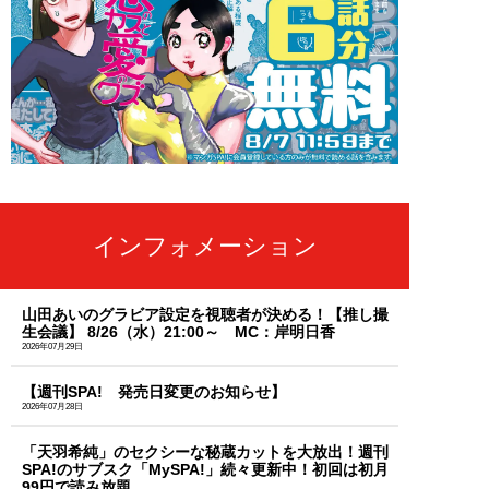
インフォメーション
山田あいのグラビア設定を視聴者が決める！【推し撮
生会議】 8/26（水）21:00～ MC：岸明日香
2026年07月29日
【週刊SPA! 発売日変更のお知らせ】
2026年07月28日
「天羽希純」のセクシーな秘蔵カットを大放出！週刊
SPA!のサブスク「MySPA!」続々更新中！初回は初月
99円で読み放題