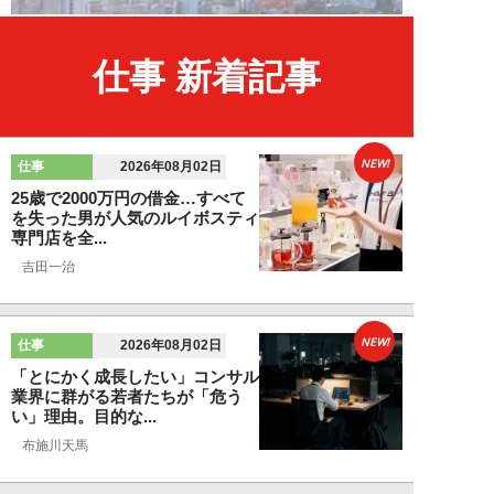
仕事 新着記事
NEW!
仕事
2026年08月02日
25歳で2000万円の借金…すべて
を失った男が人気のルイボスティ
専門店を全...
吉田一治
NEW!
仕事
2026年08月02日
「とにかく成長したい」コンサル
業界に群がる若者たちが「危う
い」理由。目的な...
布施川天馬