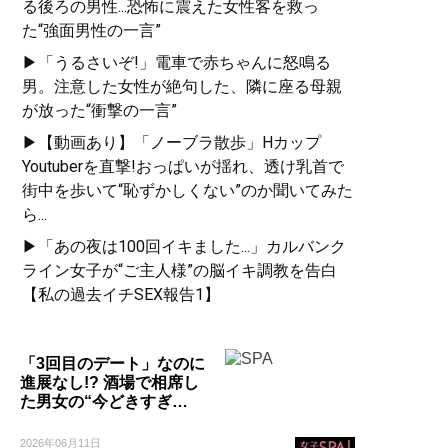
る後ろの男性...恐怖に震えた女性客を救っ
た“強面男性の一言”
▶「うるさいぞ!」電車で赤ちゃんに怒鳴る
男。注意した女性が絶句した、隣に座る母親
が放った“衝撃の一言”
▶【動画あり】「ノーブラ散歩」Hカップ
Youtuberを直撃!おっぱいが揺れ、透け乳首で
街中を歩いて“恥ずかしくない”のか聞いてみた
ら...
▶「あの夜は100回イキました...」カルバンク
ライン女子が“ご主人様”の脳イキ調教を告白
【私の過去イチSEX報告1】
「3回目のデート」なのに
進展なし!? 酒場で相席し
た男女の“今どきすぎ…
2026年06月11日