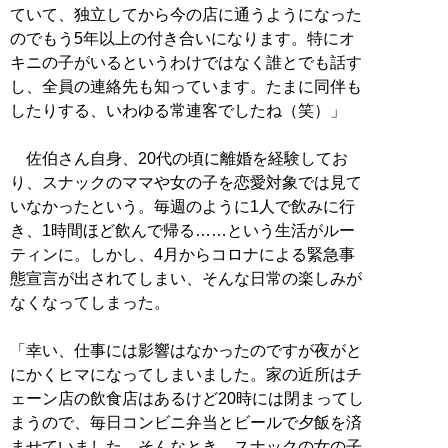
ていて、独立してから今の店に通うようになった
のでもう5年以上の付き合いになります。特にオ
キニの子がいるというわけではなく誰とでも話す
し、全員の連絡先も知っています。たまに同伴も
したりする、いわゆる常連客でしたね（笑）」
佐伯さん自身、20代の頃に離婚を経験してお
り、スナックのママや女の子を恋愛対象では見て
いなかったという。毎週のように1人で飲みに行
き、1時間ほど飲んで帰る……という生活がルー
ティンに。しかし、4月からコロナによる緊急事
態宣言が出されてしまい、そんな日常の楽しみが
なくなってしまった。
「幸い、仕事には影響はなかったのですが夜がと
にかくヒマになってしまいました。家の近所はチ
ェーン店の飲食店はあるけど20時には閉まってし
まうので、毎日コンビニ弁当とビールで夕飯を済
ませていました。そんなとき、スナックの女の子