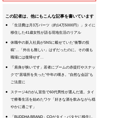
この記者は、他にもこんな記事を書いています
「生活費は月3万バーツ（約14万5000円）」タイに
移住した41歳女性が語る現地生活のリアル
休職中の新入社員がSNSに載せていた“衝撃の投
稿”…「外出も難しい」はずだったのに。その後も
職場には復帰せず…
「肩身が狭いです」若者にブームの赤提灯やスナッ
クで“居場所を失った”中年の嘆き。“自然な会話”も
ご法度に
ステージ4のがん宣告で60代男性が選んだ道。タイ
で療養生活を始めたワケ「好きな酒を飲みながら穏
やかに過ごす」
「BUDDHA BRAND」CQがタイ・パタヤに移住し