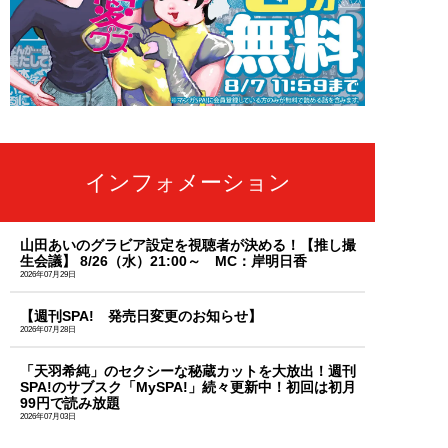
インフォメーション
山田あいのグラビア設定を視聴者が決める！【推し撮
生会議】 8/26（水）21:00～ MC：岸明日香
2026年07月29日
【週刊SPA! 発売日変更のお知らせ】
2026年07月28日
「天羽希純」のセクシーな秘蔵カットを大放出！週刊
SPA!のサブスク「MySPA!」続々更新中！初回は初月
99円で読み放題
2026年07月03日