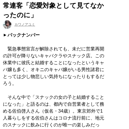
常連客「恋愛対象として見てなか
ったのに」
カワノアユミ
バックナンバー
緊急事態宣言が解除されても、未だに営業再開
の許可が降りないキャバクラやスナック店。この
休業中に彼氏と結婚することになったというキャ
バ嬢も多く、オキニのキャバ嬢がいる男性諸君に
とっては少し物悲しい気持ちになったりもするだ
ろう。
そんな中で「スナックの女の子と結婚すること
になった」と語るのは、都内で自営業者として務
める佐伯啓人さん（仮名・34歳）。東京郊外で1
人暮らしをする佐伯さんはコロナ流行前に、地元
のスナックに飲みに行くのが唯一の楽しみだっ