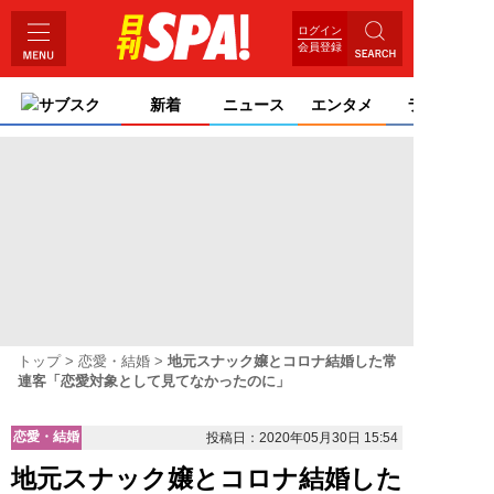
ログイン
会員登録
サブスク
新着
ニュース
エンタメ
ライフ
トップ
恋愛・結婚
地元スナック嬢とコロナ結婚した常
連客「恋愛対象として見てなかったのに」
恋愛・結婚
投稿日：2020年05月30日 15:54
地元スナック嬢とコロナ結婚した