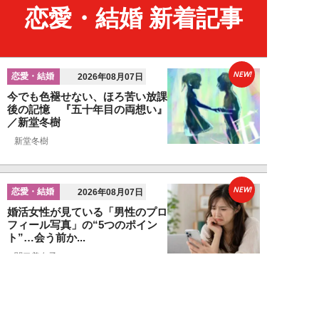
恋愛・結婚 新着記事
NEW!
恋愛・結婚
2026年08月07日
今でも色褪せない、ほろ苦い放課
後の記憶 『五十年目の両想い』
／新堂冬樹
新堂冬樹
NEW!
恋愛・結婚
2026年08月07日
婚活女性が見ている「男性のプロ
フィール写真」の“5つのポイン
ト”…会う前か...
関口美奈子
NEW!
恋愛・結婚
2026年08月06日