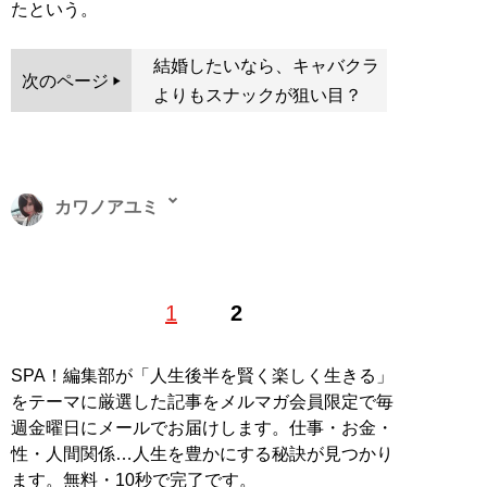
たという。
結婚したいなら、キャバクラ
次のページ
よりもスナックが狙い目？
カワノアユミ
東京都出身。20代を歌舞伎町で過ごす、元キャバ嬢ライ
1
2
ター。現在はタイと日本を往復し、夜の街やタイに住む
人を取材する海外短期滞在ライターとしても活動中。ア
ジアの日本人キャバクラに潜入就職した著書『
底辺キャ
SPA！編集部が「人生後半を賢く楽しく生きる」
バ嬢、アジアでナンバー1になる
』（イーストプレス）
をテーマに厳選した記事をメルマガ会員限定で毎
が発売中。X（旧Twitter）：
＠ayumikawano
週金曜日にメールでお届けします。仕事・お金・
性・人間関係…人生を豊かにする秘訣が見つかり
記事一覧へ
ます。無料・10秒で完了です。