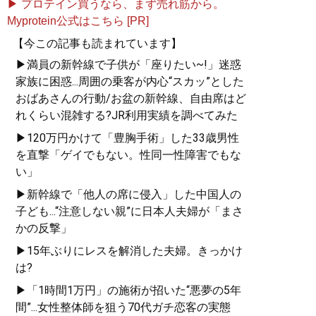
▶ プロテイン買うなら、まず売れ筋から。
Myprotein公式はこちら [PR]
【今この記事も読まれています】
▶満員の新幹線で子供が「座りたい~!」迷惑
家族に困惑...周囲の乗客が内心“スカッ”とした
おばあさんの行動/お盆の新幹線、自由席はど
れくらい混雑する?JR利用実績を調べてみた
▶120万円かけて「豊胸手術」した33歳男性
を直撃「ゲイでもない。性同一性障害でもな
い」
▶新幹線で「他人の席に侵入」した中国人の
子ども...“注意しない親”に日本人夫婦が「まさ
かの反撃」
▶15年ぶりにレスを解消した夫婦。きっかけ
は?
▶「1時間1万円」の施術が招いた“悪夢の5年
間”...女性整体師を狙う70代ガチ恋客の実態