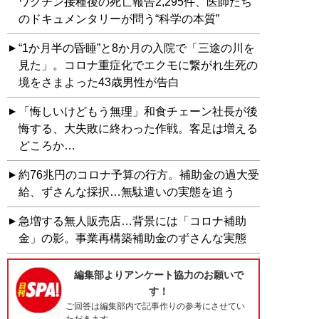
ワクチン接種後の死亡報告2,295件、医師たち
のドキュメンタリーが問う“科学の本質”
“1か月半の昏睡”と8か月の入院で「三途の川を
見た」。コロナ重症化でエクモに繋がれ生死の
境をさまよった43歳男性が告白
「悔しいけどもう無理」和食チェーン社長が後
悔する、大失敗に終わった作戦。客足は増える
どころか…
約76兆円のコロナ予算の行方。補助金の過大受
給、ずさんな採択…無駄遣いの実態を追う
急増する無人販売店…背景には「コロナ補助
金」の影。事業再構築補助金のずさんな実態