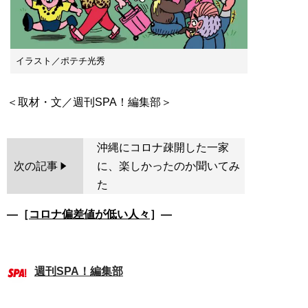
イラスト／ポテチ光秀
沖縄にコロナ疎開した一家
次の記事
に、楽しかったのか聞いてみ
た
―［
コロナ偏差値が低い人々
］―
週刊SPA！編集部