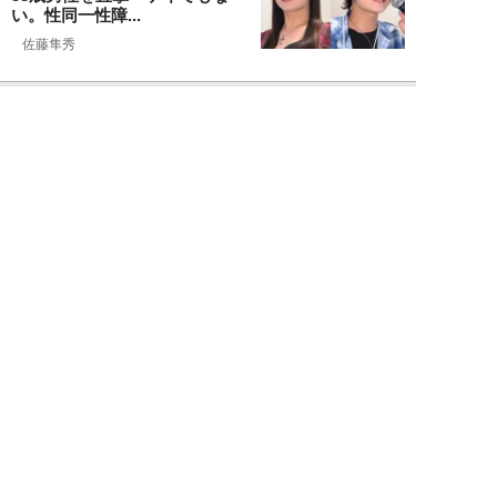
い。性同一性障...
佐藤隼秀
NEW!
ライフ
2026年08月08日
満員の新幹線で子供が「座りたい
～！」迷惑家族に困惑…周囲の乗
客が内心“スカ...
日刊SPA!取材班
NEW!
ライフ
2026年08月07日
自分が絶ってしまったもう一つの
人生を思いながら、限定50食の
ランチロース定...
カツセマサヒコ
NEW!
ライフ
2026年08月07日