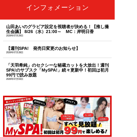
インフォメーション
山田あいのグラビア設定を視聴者が決める！【推し撮
生会議】 8/26（水）21:00～ MC：岸明日香
2026年07月29日
【週刊SPA! 発売日変更のお知らせ】
2026年07月28日
「天羽希純」のセクシーな秘蔵カットを大放出！週刊
SPA!のサブスク「MySPA!」続々更新中！初回は初月
99円で読み放題
2026年07月03日