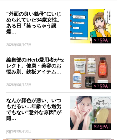
“外面の良い義母”にいじ
められていた34歳女性。
ある日「笑っちゃう誤
爆…
2026年08月07日
編集部のiHerb愛用者がセ
レクト。健康・美容のお
悩み別、鉄板アイテム…
2026年06月22日
なんか顔色が悪い、いつ
もだるい…年齢でも過労
でもない“意外な原因”が
隠…
2026年06月30日
PR