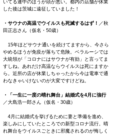
いてる連中のほうが頭が悪い。都内の店舗が休業
した後は茨城に遠征していました！
・サウナの高温でウイルスも死滅するはず！
／秋
田正志さん（仮名・50歳）
15年ほどサウナ通いを続けてますから、今さら
やめるほうが免疫が落ちて危険。ベラルーシでは
大統領が「コロナにはサウナが有効」と言ってま
すしね。あれだけ高温ならウイルスは死にますか
ら。近所の店が休業しちゃったから今は電車で通
わなきゃいけないのが大変ですけどね。
・「一生に一度の晴れ舞台」結婚式を4月に強行
／大島浩一郎さん（仮名・30歳）
4月に結婚式を挙げるために妻と準備を進め、
楽しみにしていたところでの新型コロナ流行。晴
れ舞台をウイルスごときに邪魔されるのが悔しく