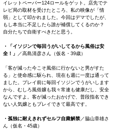
イレットペーパー124ロールをゲット。店先でテ
レビ局の取材を受けたところ、私の映像が「情
弱」として叩かれました。今回はデマでしたが、
もし本当に不足したら誰が補償してくるのか？
自分たちで自衛すべきだと思う。
・「イソジンで毎回うがいしてるから風俗は安
全！」
／高島清彦さん（仮名・39歳）
「客が減った今こそ風俗に行かないと男がすた
る」と使命感に駆られ、現在も週に一度は通って
ました。プレイ前に毎回イソジンでうがいします
から、むしろ風俗嬢も我々常連も健康だし、安全
なんですよ。客が減ったおかげで、普段指名でき
ない人気嬢ともプレイできて最高です。
・孤独に耐えきれずセルフ自粛解禁
／脇山章雄さ
ん（仮名・45歳）