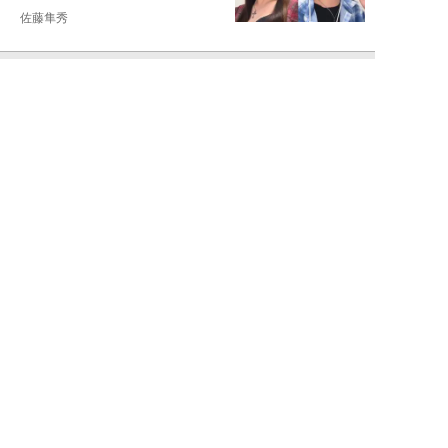
佐藤隼秀
NEW!
ライフ
2026年08月08日
満員の新幹線で子供が「座りたい
～！」迷惑家族に困惑…周囲の乗
客が内心“スカ...
日刊SPA!取材班
NEW!
ライフ
2026年08月07日
自分が絶ってしまったもう一つの
人生を思いながら、限定50食の
ランチロース定...
カツセマサヒコ
NEW!
ライフ
2026年08月07日
『まだおじさんじゃない』現代中