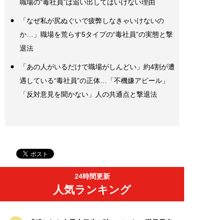
職場の“毒社員”は追い出してはいけない理由
「なぜ私が尻ぬぐいで疲弊しなきゃいけないの
か…」職場を荒らす5タイプの“毒社員”の実態と撃
退法
「あの人がいるだけで職場がしんどい」約4割が遭
遇している“毒社員”の正体…「不機嫌アピール」
「反対意見を聞かない」人の共通点と撃退法
24時間更新
人気ランキング