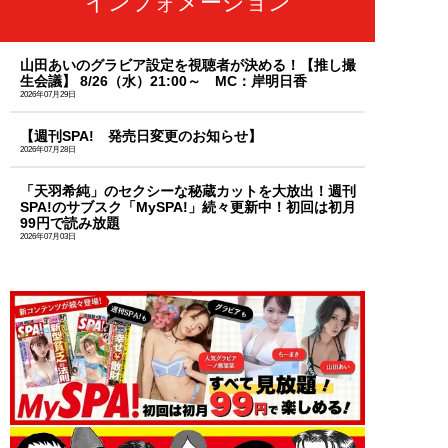
インフォメーション
山田あいのグラビア設定を視聴者が決める！【推し撮
生会議】 8/26（水）21:00～ MC：岸明日香
2026年07月29日
【週刊SPA! 発売日変更のお知らせ】
2026年07月28日
「天羽希純」のセクシーな秘蔵カットを大放出！週刊
SPA!のサブスク「MySPA!」続々更新中！初回は初月
99円で読み放題
2026年07月03日