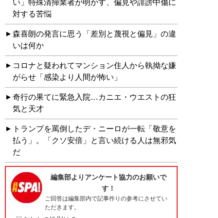
い」特殊清掃業者が明かす、偏見や誹謗中傷に
対する苦悩
森喜朗の発言に思う「差別と蔑視と偏見」の違
いは何か
コロナと疑われてマンション住人から執拗な嫌
がらせ「感染より人間が怖い」
奇行の果てに緊急入院…カニエ・ウエストの狂
気と天才
トランプを罵倒したデ・ニーロが一転「敬意を
払う」。「クソ安倍」と言い続ける人は無邪気
だ