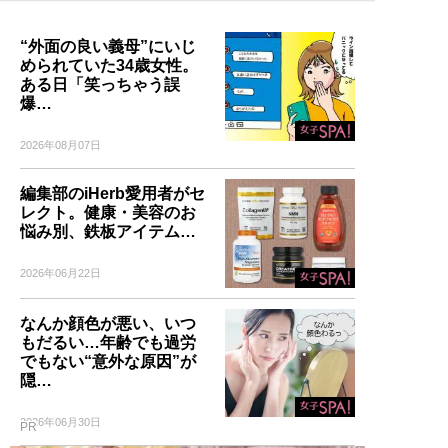
“外面の良い義母”にいじ
められていた34歳女性。
ある日「笑っちゃう誤
爆…
2026年08月07日
編集部のiHerb愛用者がセ
レクト。健康・美容のお
悩み別、鉄板アイテム…
2026年06月22日
なんか顔色が悪い、いつ
もだるい…年齢でも過労
でもない“意外な原因”が
隠…
2026年06月30日
PR