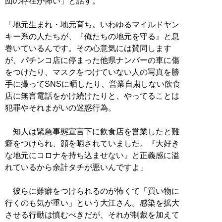
団の存在が怖い」と話す。
「地元生まれ・地元育ち。いわゆるマイルドヤン
キー系の人たちが、『俺たちの地元を守る』と息
巻いているんです。その心意気には賛同します
が、パチンコ店に停まった他県ナンバーの車に傷
をつけたり、マスクをつけていない人の写真を勝
手に撮ってSNSに晒したり、営業自粛しない飲食
店に無言電話をかけ続けたりと、やってることは
犯罪やそれまがいの迷惑行為。
知人は緊急事態宣言下に飲食店を営業したと難
癖をつけられ、顔を晒されていました。『大好き
な地元にコロナを持ち込ませない』と正義感に溢
れているから余計タチが悪いんですよ」
彼らに難癖をつけられるのが怖くて「買い物に
行くのも気が重い」という大江さん。感染を拡大
させる行動は慎むべきだが、それが制裁を加えて