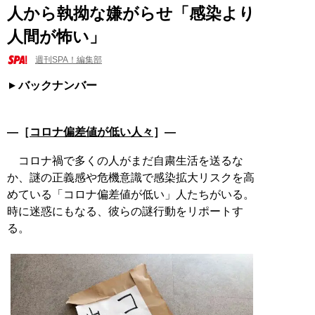
人から執拗な嫌がらせ「感染より
人間が怖い」
週刊SPA！編集部
バックナンバー
―［
コロナ偏差値が低い人々
］―
コロナ禍で多くの人がまだ自粛生活を送るな
か、謎の正義感や危機意識で感染拡大リスクを高
めている「コロナ偏差値が低い」人たちがいる。
時に迷惑にもなる、彼らの謎行動をリポートす
る。