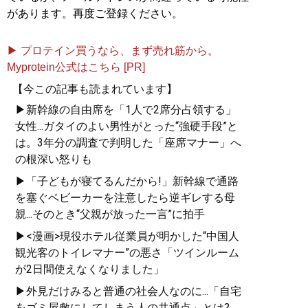
があります。再度ご登録ください。
▶ プロテイン買うなら、まず売れ筋から。
Myprotein公式はこちら [PR]
【今この記事も読まれています】
▶新幹線の自由席を「1人で2席分占領する」
女性...ガタイのよい男性がとった“強硬手段”と
は。3年分の調査で判明した「座席マナー」へ
の根深い怒りも
▶「子どもが寝てるんだから!」新幹線で通路
を塞ぐベビーカーを注意したら逆ギレする母
親...そのとき“父親が放った一言”に拍手
▶<漫画>現役ホテル従業員が明かした“中国人
観光客のトイレマナー”の悪さ「ツインルーム
が2日間使えなくなりました」
▶外見だけみると普通の社会人なのに...「自宅
をゴミ屋敷にしてしまう人の共通点」とは?