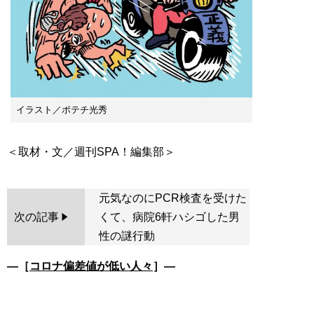
イラスト／ポテチ光秀
元気なのにPCR検査を受けた
次の記事
くて、病院6軒ハシゴした男
性の謎行動
―［
コロナ偏差値が低い人々
］―