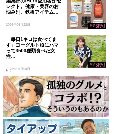
編集部のiHerb愛用者がセ
レクト。健康・美容のお
悩み別、鉄板アイテム…
2026年06月22日
「毎日1キロは食べてま
す」ヨーグルト沼にハマ
って3500種類食べた女
性…
2026年06月09日
PR