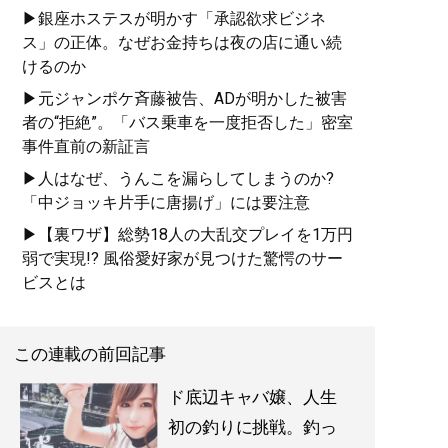
▶銀座ホステスが明かす「承認欲求ビジネ
ス」の正体。なぜお金持ちは夜の店に通い続
けるのか
▶元ジャンポケ斉藤被告、ADが明かした被害
者の“拒絶”。「バス乗車を一度拒否した」密室
事件直前の新証言
▶人はなぜ、うんこを漏らしてしまうのか?
「中ジョッキ片手に唐揚げ」には要注意
▶【裏ワザ】総勢18人の大乱交プレイを1万円
弱で実現!? 風俗愛好家が見つけた驚愕のサー
ビスとは
この連載の前回記事
ド底辺キャバ嬢、人生
初の釣りに挑戦。釣っ