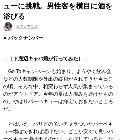
ューに挑戦。男性客を横目に酒を
浴びる
カワノアユミ
バックナンバー
―［
ド底辺キャバ嬢が行ってみた
］―
Go Toキャンペーンも始まり、ようやく飲み会
などの人数制限や外出の緩和がされてきた今日こ
の頃。そんな中、相変わらず人気が集まっている
のがアウトドア。今年の夏は人混みを避けたもの
の、やはりバーベキューは抑えておきたいところ
だ。
とはいえ、パリピの多いチャラついたバーベキ
ュー場はできれば避けたい。どこか安くて良いバ
ーベキュー場はナイのか……と探していると、な