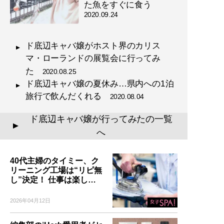
た魚をすぐに食う
2020.09.24
ド底辺キャバ嬢がホスト界のカリス
マ・ローランドの展覧会に行ってみ
た
2020.08.25
ド底辺キャバ嬢の夏休み…県内への1泊
旅行で飲んだくれる
2020.08.04
ド底辺キャバ嬢が行ってみたの一覧
▲
へ
40代主婦のタイミー、ク
リーニング工場は“リピ無
し”決定！ 仕事は楽し…
2026年04月12日