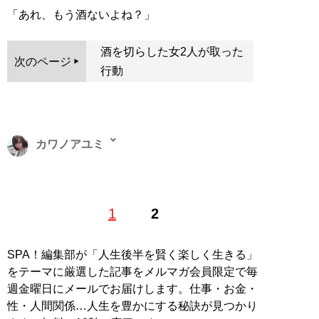
「あれ、もう酒ないよね？」
酒を切らした女2人が取った
次のページ
行動
カワノアユミ
東京都出身。20代を歌舞伎町で過ごす、元キャバ嬢ライ
1
2
ター。現在はタイと日本を往復し、夜の街やタイに住む
人を取材する海外短期滞在ライターとしても活動中。ア
ジアの日本人キャバクラに潜入就職した著書『
底辺キャ
SPA！編集部が「人生後半を賢く楽しく生きる」
バ嬢、アジアでナンバー1になる
』（イーストプレス）
をテーマに厳選した記事をメルマガ会員限定で毎
が発売中。X（旧Twitter）：
＠ayumikawano
週金曜日にメールでお届けします。仕事・お金・
性・人間関係…人生を豊かにする秘訣が見つかり
記事一覧へ