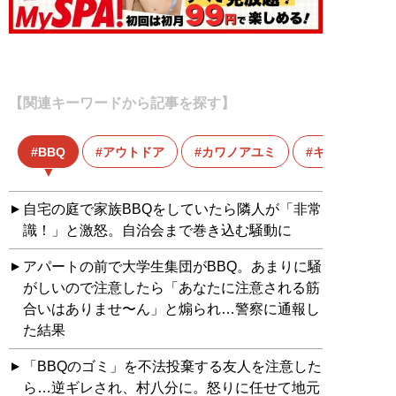
【関連キーワードから記事を探す】
BBQ
アウトドア
カワノアユミ
キャバ嬢
自宅の庭で家族BBQをしていたら隣人が「非常
識！」と激怒。自治会まで巻き込む騒動に
アパートの前で大学生集団がBBQ。あまりに騒
がしいので注意したら「あなたに注意される筋
合いはありませ〜ん」と煽られ…警察に通報し
た結果
「BBQのゴミ」を不法投棄する友人を注意した
ら…逆ギレされ、村八分に。怒りに任せて地元