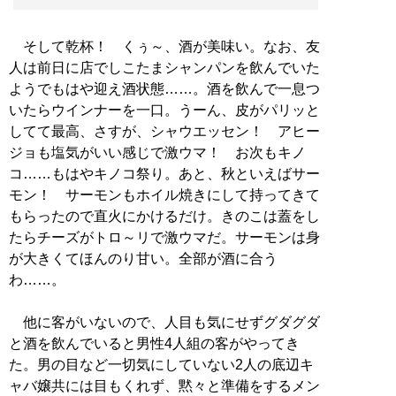
そして乾杯！ くぅ～、酒が美味い。なお、友
人は前日に店でしこたまシャンパンを飲んでいた
ようでもはや迎え酒状態……。酒を飲んで一息つ
いたらウインナーを一口。うーん、皮がパリッと
してて最高、さすが、シャウエッセン！ アヒー
ジョも塩気がいい感じで激ウマ！ お次もキノ
コ……もはやキノコ祭り。あと、秋といえばサー
モン！ サーモンもホイル焼きにして持ってきて
もらったので直火にかけるだけ。きのこは蓋をし
たらチーズがトロ～リで激ウマだ。サーモンは身
が大きくてほんのり甘い。全部が酒に合う
わ……。
他に客がいないので、人目も気にせずグダグダ
と酒を飲んでいると男性4人組の客がやってき
た。男の目など一切気にしていない2人の底辺キ
ャバ嬢共には目もくれず、黙々と準備をするメン