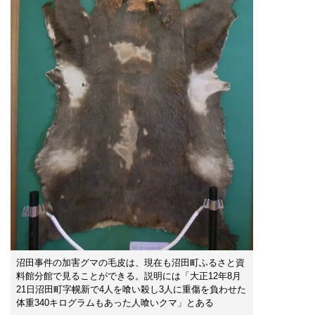
沼田事件の加害グマの毛皮は、現在も沼田町ふるさと資
料館分館で見ることができる。説明には「大正12年8月
21日沼田町字幌新で4人を喰い殺し3人に重傷を負わせた
体重340キログラムもあった人喰いクマ」とある