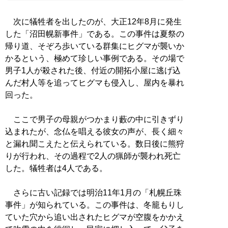
次に犠牲者を出したのが、大正12年8月に発生
した「沼田幌新事件」である。この事件は夏祭の
帰り道、そぞろ歩いている群集にヒグマが襲いか
かるという、極めて珍しい事例である。その場で
男子1人が殺された後、付近の開拓小屋に逃げ込
んだ村人等を追ってヒグマも侵入し、屋内を暴れ
回った。
ここで男子の母親がつかまり藪の中に引きずり
込まれたが、念仏を唱える彼女の声が、長く細々
と漏れ聞こえたと伝えられている。数日後に熊狩
りが行われ、その過程で2人の猟師が襲われ死亡
した。犠牲者は4人である。
さらに古い記録では明治11年1月の「札幌丘珠
事件」が知られている。この事件は、冬籠もりし
ていた穴から追い出されたヒグマが空腹をかかえ