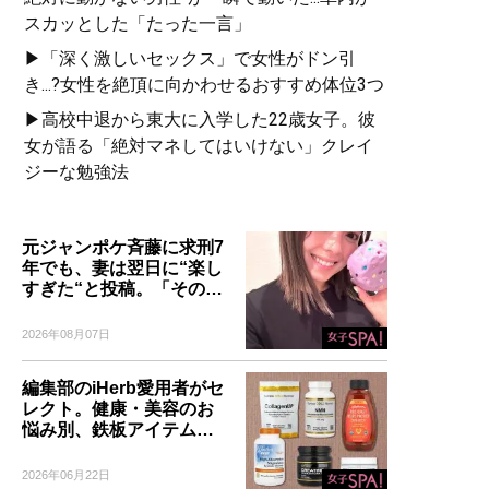
スカッとした「たった一言」
▶「深く激しいセックス」で女性がドン引
き...?女性を絶頂に向かわせるおすすめ体位3つ
▶高校中退から東大に入学した22歳女子。彼
女が語る「絶対マネしてはいけない」クレイ
ジーな勉強法
元ジャンポケ斉藤に求刑7
年でも、妻は翌日に“楽し
すぎた“と投稿。「その…
2026年08月07日
編集部のiHerb愛用者がセ
レクト。健康・美容のお
悩み別、鉄板アイテム…
2026年06月22日