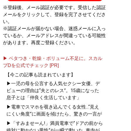
※登録後、メール認証が必要です。受信した認証
メールをクリックして、登録を完了させてくださ
い。
※認証メールが届かない場合、迷惑メールに入っ
ているか、メールアドレスが間違っている可能性
があります。再度ご登録ください。
▶ ベタつき・乾燥・ボリューム不足に。スカル
プDを公式でチェック [PR]
【今この記事も読まれています】
▶一児の母を公言する人気セクシー女優、デ
ビューの理由は“夫とのレス”。15歳になった
息子とは「仲良く生活しています」
▶電車でスマホを覗き込んでくる女性...“見え
にくい角度”に画面を傾けたら、驚きの一言が
▶「すみませーん!」満員電車で“ドアの前から
絶対に動かない男性”が一瞬で動いた...車内が