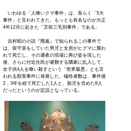
いわゆる「人喰いクマ事件」は、長らく「5大
事件」と言われてきた。もっとも有名なのが大正
4年12月に起きた「苫前三毛別事件」である。
吉村昭の小説『羆嵐』で知られるこの事件で
は、留守居をしていた男児と女房がヒグマに襲わ
れて死亡し、その通夜の現場に再び姿を現した
後、さらに付近住民が避難する隣家に乱入して、
女子供4人を喰い殺すという「世界最悪」とも言
われる獣害事件に発展した。犠牲者数は、事件後
2，3年を経て死亡した1人と、胎児を含めた8人
だったというのが定説となっている。