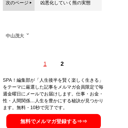
次のページ
凶悪化していく熊の実態
中山茂大
（なかやま・しげお）ノンフィクションライター。北海
1
2
道出身。上智大学文学部卒。主な著書「
ハビビな人々
」
（文藝春秋）、「
笑って！ 古民家再生
」（山と渓谷
社）、「
田舎暮らし始めました
」（LINE文庫）など。
SPA！編集部が「人生後半を賢く楽しく生きる」
「渓流」（つり人社）にて砂金掘りの記事を、「ノース
をテーマに厳選した記事をメルマガ会員限定で毎
アングラーズ」（つり人社）にて「ヒグマ110番」を連
週金曜日にメールでお届けします。仕事・お金・
載中
性・人間関係…人生を豊かにする秘訣が見つかり
ます。無料・10秒で完了です。
記事一覧へ
無料でメルマガ登録する⇒⇒