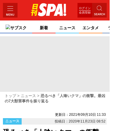
ログイン
会員登録
サブスク
新着
ニュース
エンタメ
ライフ
トップ
ニュース
恐るべき「人喰いクマ」の衝撃。最凶
の7大獣害事件を振り返る
更新日：2021年09月10日 11:33
ニュース
投稿日：2020年11月23日 08:52