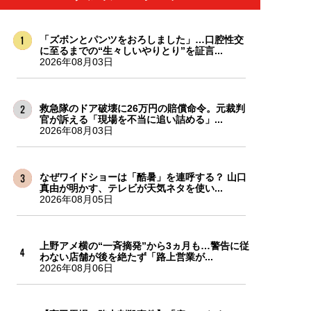
「ズボンとパンツをおろしました」…口腔性交
に至るまでの“生々しいやりとり”を証言...
2026年08月03日
救急隊のドア破壊に26万円の賠償命令。元裁判
官が訴える「現場を不当に追い詰める」...
2026年08月03日
なぜワイドショーは「酷暑」を連呼する？ 山口
真由が明かす、テレビが天気ネタを使い...
2026年08月05日
上野アメ横の“一斉摘発”から3ヵ月も…警告に従
わない店舗が後を絶たず「路上営業が...
2026年08月06日