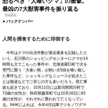
恐るべき「人喰いクマ」の衝撃。
最凶の7大獣害事件を振り返る
中山茂大
バックナンバー
人間を捕食するために徘徊する
今年はクマの出没件数が過去最多を記録したと
いう。石川県のショッピングセンターにクマが14
時間も立てこもった事件や、北海道羅臼町で犬を
専門に襲う「犬食い熊」が飼い犬5頭を喰い殺し
た事件など、ショッキングなニュースが起きたこ
とは報道などでご存じの方も多いだろう。死亡事
故も起きており、10月11日には新潟県関川村で
73歳の女性が、秋田県藤里町では10月16日に83
歳の女性が、それぞれに襲われて亡くなってい
る。NHKによれば、今年4月以降でツキノワグマ