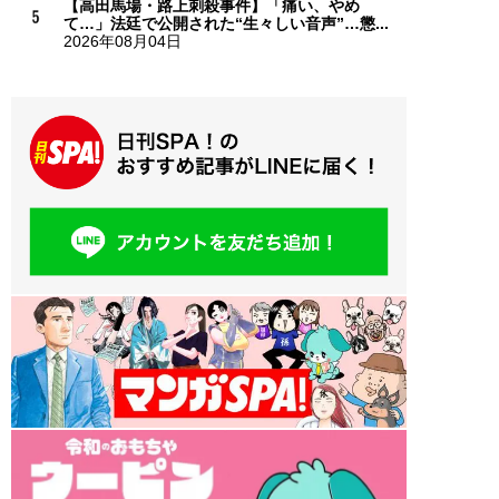
【高田馬場・路上刺殺事件】「痛い、やめ
て…」法廷で公開された“生々しい音声”…懲...
2026年08月04日