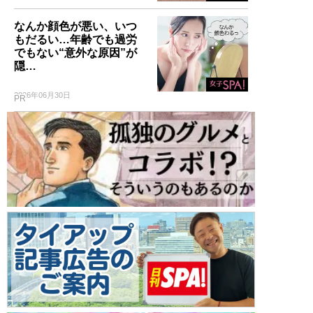
なんか顔色が悪い、いつ
もだるい…年齢でも過労
でもない“意外な原因”が
隠…
2026年06月30日
PR