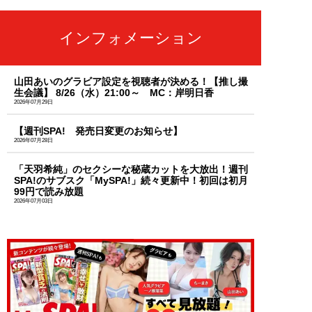
インフォメーション
山田あいのグラビア設定を視聴者が決める！【推し撮
生会議】 8/26（水）21:00～ MC：岸明日香
2026年07月29日
【週刊SPA! 発売日変更のお知らせ】
2026年07月28日
「天羽希純」のセクシーな秘蔵カットを大放出！週刊
SPA!のサブスク「MySPA!」続々更新中！初回は初月
99円で読み放題
2026年07月03日