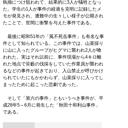
執拗につけ狙われて、結果的に3人が犠牲となっ
た。学生の1人が事件の経過を克明に記録したメ
モが発見され、遭難中の生々しい様子が公開され
たことで、世間に衝撃を与えた事件である。
最後に昭和51年の「風不死岳事件」も有名な事
件として知られている。この事件では、山菜採り
に山に入ったグループがヒグマに襲われ2人が喰
われた。実はそれ以前に、事件現場から4キロ離
れた地点で笹藪の伐採をしていた作業員が襲われ
るなどの事件が起きており、入山禁止が呼びかけ
られていたにもかかわらず、山菜採りに入ってし
まったために起こった悲劇であった。
そして「第六の事件」ともいうべき事件が、平
成28年5～6月に発生した「秋田十和利山事件」
である。