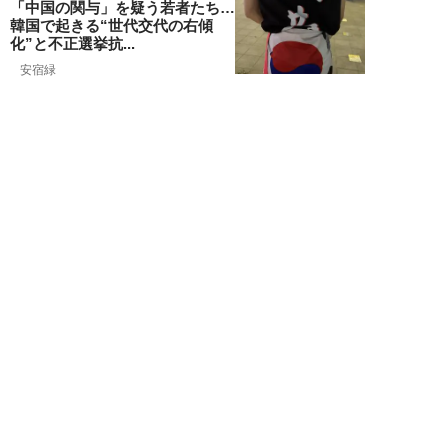
「中国の関与」を疑う若者たち…
韓国で起きる“世代交代の右傾
化”と不正選挙抗...
安宿緑
NEW!
ニュース
2026年08月06日
上野アメ横の“一斉摘発”から3ヵ
月も…警告に従わない店舗が後を
絶たず「路上...
デヤブロウ
NEW!
ニュース
2026年08月06日
値上げでも強い「チョコモナカジ
ャンボ」に対し、「パピコ」は減
収…「定番アイ...
不破聡