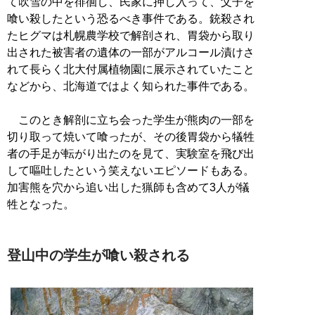
て吹雪の中を徘徊し、民家に押し入って、父子を
喰い殺したという恐るべき事件である。銃殺され
たヒグマは札幌農学校で解剖され、胃袋から取り
出された被害者の遺体の一部がアルコール漬けさ
れて長らく北大付属植物園に展示されていたこと
などから、北海道ではよく知られた事件である。
このとき解剖に立ち会った学生が熊肉の一部を
切り取って焼いて喰ったが、その後胃袋から犠牲
者の手足が転がり出たのを見て、実験室を飛び出
して嘔吐したという笑えないエピソードもある。
加害熊を穴から追い出した猟師も含めて3人が犠
牲となった。
登山中の学生が喰い殺される