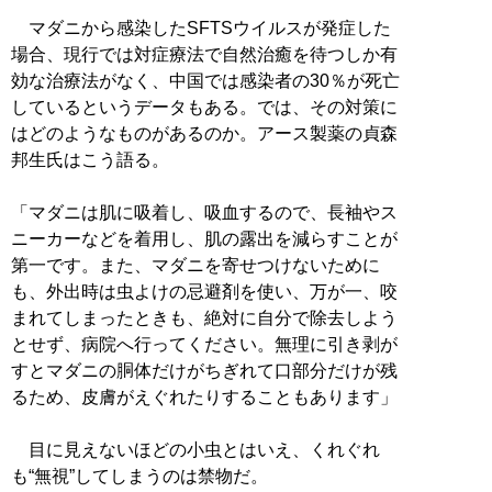
マダニから感染したSFTSウイルスが発症した
場合、現行では対症療法で自然治癒を待つしか有
効な治療法がなく、中国では感染者の30％が死亡
しているというデータもある。では、その対策に
はどのようなものがあるのか。アース製薬の貞森
邦生氏はこう語る。
「マダニは肌に吸着し、吸血するので、長袖やス
ニーカーなどを着用し、肌の露出を減らすことが
第一です。また、マダニを寄せつけないために
も、外出時は虫よけの忌避剤を使い、万が一、咬
まれてしまったときも、絶対に自分で除去しよう
とせず、病院へ行ってください。無理に引き剥が
すとマダニの胴体だけがちぎれて口部分だけが残
るため、皮膚がえぐれたりすることもあります」
目に見えないほどの小虫とはいえ、くれぐれ
も“無視”してしまうのは禁物だ。