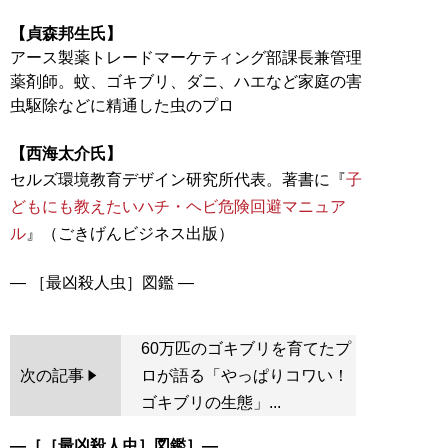
【貞森邦生氏】
アース製薬トレードマーケティング部課長兼管理
薬剤師。蚊、ゴキブリ、ダニ、ハエなど家庭の害
虫駆除などに精通した虫のプロ
【西海太介氏】
セルズ環境教育デザイン研究所代表。著書に『
子
どもにも教えたいハチ・ヘビ危険回避マニュア
ル
』（ごきげんビジネス出版）
60万匹のゴキブリを育てたプ
次の記事
ロが語る「やっぱりコワい！
ゴキブリの生態」...
―［
［最凶殺人虫］図鑑
］―