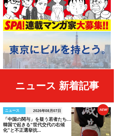
ニュース 新着記事
NEW!
ニュース
2026年08月07日
「中国の関与」を疑う若者たち…
韓国で起きる“世代交代の右傾
化”と不正選挙抗...