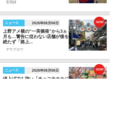
安宿緑
NEW!
ニュース
2026年08月06日
上野アメ横の“一斉摘発”から3ヵ
月も…警告に従わない店舗が後を
絶たず「路上...
デヤブロウ
NEW!
ニュース
2026年08月06日
値上げでも強い「チョコモナカジ
ャンボ」に対し、「パピコ」は減
収…「定番アイ...
不破聡
NEW!
ニュース
2026年08月05日
なぜワイドショーは「酷暑」を連