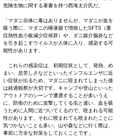
危険生物に関する著書を持つ西海太介氏だ。
「マダニ自体に毒はありませんが、マダニが血を
吸う際に、マダニの唾液腺で増殖したSFTS（重
症熱性血小板減少症候群）や、ダニ媒介脳炎など
を引き起こすウイルスが人体に入り、感染する可
能性があります。
これらの感染症は、初期症状として、発熱、め
まい、息苦しさなどといったインフルエンザに近
い症状が出るため、マダニに咬まれてしまった後
は経過観察が大切です。キャンプや登山といった
アウトドアのシーンで遭遇することが多いうえ
に、防衛のために攻撃してくる虫と違い、血を吸
うために人間に近づいてくるので、咬まれる可能
性があります。それに咬まれても咬まれたことに
気づかないことも多い。山や森などに行く際は、
事前に万全な対策をしておくことです」