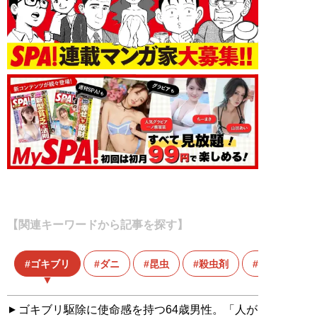
【関連キーワードから記事を探す】
ゴキブリ
ダニ
昆虫
殺虫剤
生態系
ゴキブリ駆除に使命感を持つ64歳男性。「人が