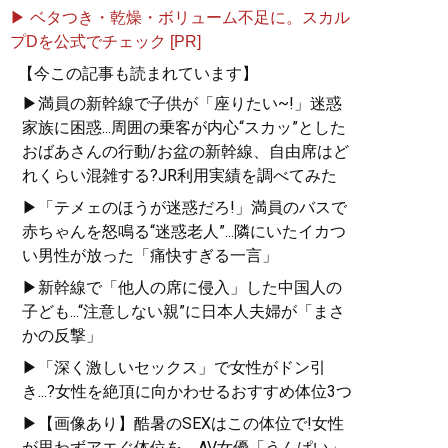
▶ ベタつき・乾燥・ボリューム不足に。スカル
プDを公式でチェック [PR]
【今この記事も読まれています】
▶満員の新幹線で子供が「座りたい~!」迷惑
家族に困惑...周囲の乗客が内心“スカッ”とした
おばあさんの行動/お盆の新幹線、自由席はど
れくらい混雑する?JR利用実績を調べてみた
▶「テメェのほうが迷惑だろ!」満員のバスで
赤ちゃんを怒鳴る“迷惑老人”...隣にいたイカつ
い男性が放った「痛快すぎる一言」
▶新幹線で「他人の席に侵入」した中国人の
子ども...“注意しない親”に日本人夫婦が「まさ
かの反撃」
▶「深く激しいセックス」で女性がドン引
き...?女性を絶頂に向かわせるおすすめ体位3つ
▶【画像あり】酷暑のSEXはこの体位で!女性
が思わずアエぐ体位を、AV女優「うんぱい」