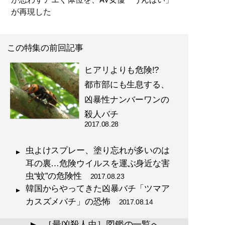
が再現した
この特集の前回記事
ヒアリよりも危険!?
都市部にも生息する、
凶暴性ナンバーワンの
殺人バチ
2017.08.28
虫よけスプレー、塗り忘れが多いのは
耳の裏…危険ウイルスを運ぶ身近な害
虫“蚊”の危険性
2017.08.23
韓国からやってきた凶暴バチ「ツマア
カスズメバチ」の恐怖
2017.08.14
［最凶殺人虫］図鑑の一覧へ
▲