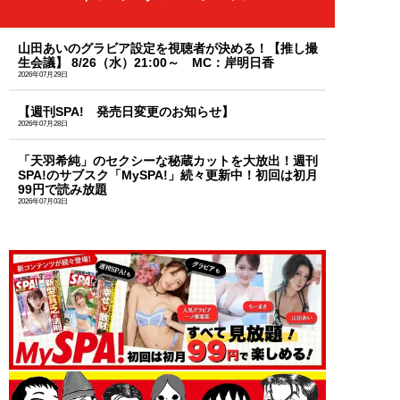
山田あいのグラビア設定を視聴者が決める！【推し撮
生会議】 8/26（水）21:00～ MC：岸明日香
2026年07月29日
【週刊SPA! 発売日変更のお知らせ】
2026年07月28日
「天羽希純」のセクシーな秘蔵カットを大放出！週刊
SPA!のサブスク「MySPA!」続々更新中！初回は初月
99円で読み放題
2026年07月03日