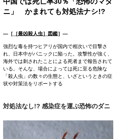
中国では死亡率30％「恐怖のマダ
ニ」 かまれても対処法ナシ!?
―［
［最凶殺人虫］図鑑
］―
強烈な毒を持つヒアリが国内で相次いで目撃さ
れ、日本中がパニックに陥った。攻撃性が強く、
海外では刺されたことによる死者まで報告されて
いる。そんな、場合によっては死に至る危険な
「殺人虫」の数々の生態と、いざというときの症
状や対策法をリポートする
対処法なし!? 感染症を運ぶ恐怖のダニ