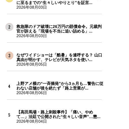
に至るまでの“生々しいやりとり”を証言...
2026年08月03日
救急隊のドア破壊に26万円の賠償命令。元裁判
官が訴える「現場を不当に追い詰める」...
2026年08月03日
なぜワイドショーは「酷暑」を連呼する？ 山口
真由が明かす、テレビが天気ネタを使い...
2026年08月05日
上野アメ横の“一斉摘発”から3ヵ月も…警告に従
わない店舗が後を絶たず「路上営業が...
2026年08月06日
【高田馬場・路上刺殺事件】「痛い、やめ
て…」法廷で公開された“生々しい音声”…懲...
2026年08月04日