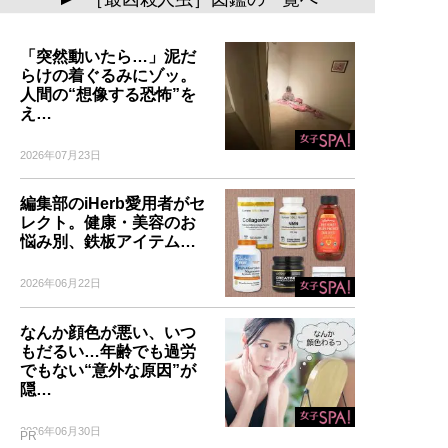
「突然動いたら…」泥だ
らけの着ぐるみにゾッ。
人間の“想像する恐怖”を
え…
2026年07月23日
編集部のiHerb愛用者がセ
レクト。健康・美容のお
悩み別、鉄板アイテム…
2026年06月22日
なんか顔色が悪い、いつ
もだるい…年齢でも過労
でもない“意外な原因”が
隠…
2026年06月30日
PR