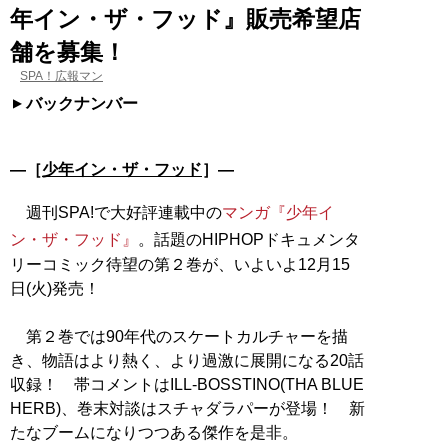
年イン・ザ・フッド』販売希望店
舗を募集！
SPA！広報マン
バックナンバー
―［
少年イン・ザ・フッド
］―
週刊SPA!で大好評連載中の
マンガ『少年イ
ン・ザ・フッド』
。話題のHIPHOPドキュメンタ
リーコミック待望の第２巻が、いよいよ12月15
日(火)発売！
第２巻では90年代のスケートカルチャーを描
き、物語はより熱く、より過激に展開になる20話
収録！ 帯コメントはILL-BOSSTINO(THA BLUE
HERB)、巻末対談はスチャダラパーが登場！ 新
たなブームになりつつある傑作を是非。