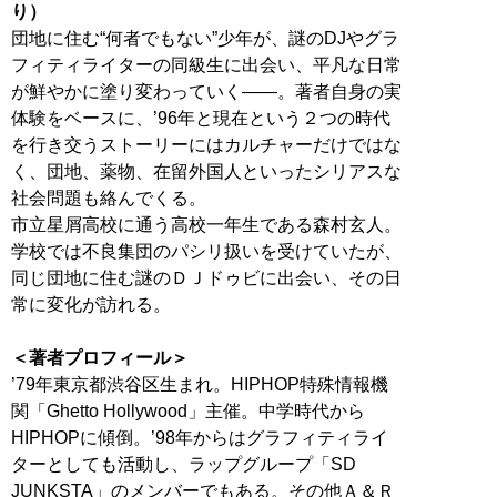
り）
団地に住む“何者でもない”少年が、謎のDJやグラ
フィティライターの同級生に出会い、平凡な日常
が鮮やかに塗り変わっていく――。著者自身の実
体験をベースに、’96年と現在という２つの時代
を行き交うストーリーにはカルチャーだけではな
く、団地、薬物、在留外国人といったシリアスな
社会問題も絡んでくる。
市立星屑高校に通う高校一年生である森村玄人。
学校では不良集団のパシリ扱いを受けていたが、
同じ団地に住む謎のＤＪドゥビに出会い、その日
常に変化が訪れる。
＜著者プロフィール＞
’79年東京都渋谷区生まれ。HIPHOP特殊情報機
関「Ghetto Hollywood」主催。中学時代から
HIPHOPに傾倒。’98年からはグラフィティライ
ターとしても活動し、ラップグループ「SD
JUNKSTA」のメンバーでもある。その他Ａ＆Ｒ