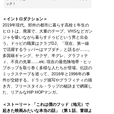
ック！
＜イントロダクション＞
2019年現代。郊外の都市に暮らす高校１年生の
ヒロトは、廃屋で、大量のテープ、VHSなどガン
ジャを吸いながら暮らすドゥビという男と出会
う。ドゥビの職業はクラブDJ。「現在、第一線
で活躍するラッパーはマブダチ」と語るが……。
多国籍ギャング、ヤクザ、半グレ、グラフィテ
ィ、不良の先輩……etc. 現在の最危険地帯・ヒッ
プホップを取り巻く多様な人たちが登場。伝説の
ミックステープを巡って、2016年と1996年の事
件が交錯する。ドラッグ描写やグラフィティの描
き方、フリースタイル・ラップの秘訣まで網羅し
た、リアルなHIP HOPマンガ。
＜ストーリー＞ 「これは僕のフッド（地元）で
起きた映画みたいな本当の話」（第１話、冒頭よ