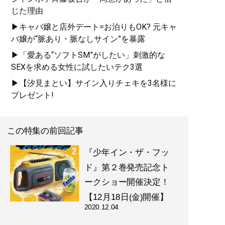
じた理由
▶キャバ嬢と店外デート=お泊りもOK? 元キャ
バ嬢が“脈あり・脈なしサイン”を暴露
▶「愛ある“ソフトSM”がしたい」刺激的な
SEXを求める女性に試したいテク3選
▶【汐見まとい】サイン入りチェキを3名様に
プレゼント!
この特集の前回記事
『少年イン・ザ・フッ
ド』第２巻発売記念ト
ークショー開催決定！
【12月18日(金)開催】
2020.12.04