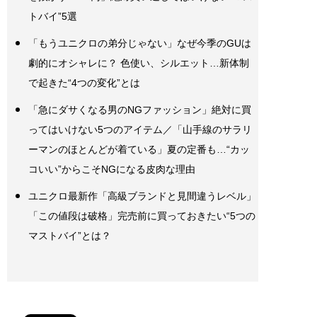
トバイ”5選
「もうユニクロの弟分じゃない」なぜ今季のGUは
劇的にオシャレに？ 色使い、シルエット…新体制
で起きた“4つの変化”とは
「急にダサくなる男のNGファッション」絶対に買
ってはいけない5つのアイテム／「山手線のサラリ
ーマンのほとんどが着ている」夏の定番も…“カッ
コいい”からこそNGになる皮肉な理由
ユニクロ最新作「高級ブランドと見間違うレベル」
「この値段は破格」完売前に買っておきたい“5つの
マストバイ”とは？