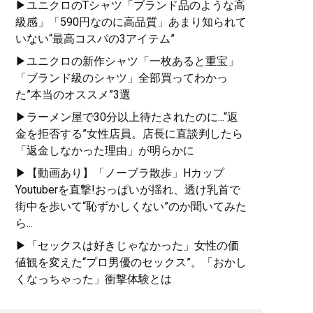
▶ユニクロのTシャツ「ブランド品のような高
級感」「590円なのに高品質」あまり知られて
いない“最高コスパの3アイテム”
『
最速でおしゃれに見せる
▶ユニクロの新作シャツ「一枚あると重宝」
方法 <実践編>
』
「ブランド級のシャツ」全部買ってわかっ
た”本当のオススメ”3選
ユニクロやGUでもおしゃれ
▶ラーメン屋で30分以上待たされたのに...“返
な人は何が違うのか？
金を拒否する”女性店員。店長に直談判したら
「返金しなかった理由」が明らかに
▶【動画あり】「ノーブラ散歩」Hカップ
Youtuberを直撃!おっぱいが揺れ、透け乳首で
街中を歩いて“恥ずかしくない”のか聞いてみた
ら...
▶「セックスは好きじゃなかった」女性の価
値観を変えた“プロ男優のセックス”。「おかし
『
幸服論――人生は服で簡単
くなっちゃった」衝撃体験とは
に変えられる
』