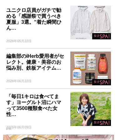
ユニクロ店員がガチで勧
記事一覧へ
める「感謝祭で買うべき
夏服」3選。“着た瞬間ひ
ん…
2026年05月22日
編集部のiHerb愛用者がセ
レクト。健康・美容のお
悩み別、鉄板アイテム…
2026年06月22日
「毎日1キロは食べてま
す」ヨーグルト沼にハマ
って3500種類食べた女
性…
2026年06月09日
PR