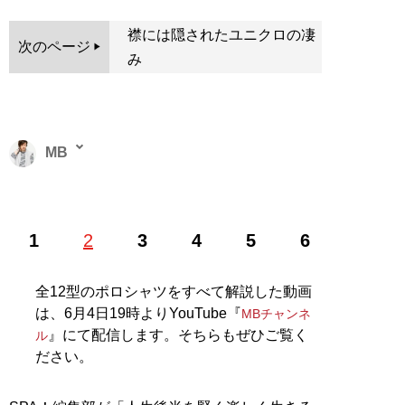
襟には隠されたユニクロの凄
次のページ
み
MB
ファッションバイヤー。最新刊『
ロードマップ
』のほ
1
2
3
4
5
6
か、『
MBの偏愛ブランド図鑑
』『
最速でおしゃれに見
せる方法 <実践編>
』『
最速でおしゃれに見せる方法
』
『
幸服論――人生は服で簡単に変えられる
』など関連書
全12型のポロシャツをすべて解説した動画
籍が累計200万部を突破。ブログ「
Knower Mag現役メ
は、6月4日19時よりYouTube『
MBチャンネ
ンズバイヤーが伝えるオシャレになる方法
」、ユーチュ
』にて配信します。そちらもぜひご覧く
ル
ーブ「
MBチャンネル
」も話題に。年間の被服費は1000
ださい。
万円超！ （Xアカウント:
@MBKnowerMag
）