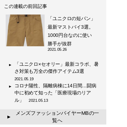
自信は服で簡単につくること
この連載の前回記事
ができる!
「ユニクロの短パン」
最新マストバイ3選。
1000円台なのに使い
勝手が抜群
2021.05.26
『
最速でおしゃれに見せる
方法 【電子限定特典付き】
「ユニクロ×セオリー」最新コラボ、暑
』
さ対策も万全の傑作アイテム3選
2021.05.19
誰も言葉にできなかった
コロナ陽性、隔離病棟に14日間…闘病
「男のおしゃれ」の決定
中に初めて知った「医療現場のリア
版。電子版特典として、MB
ル」
のコーディネート・80スタ
2021.05.13
イルを追加収録！
メンズファッションバイヤーMBの一
▲
覧へ