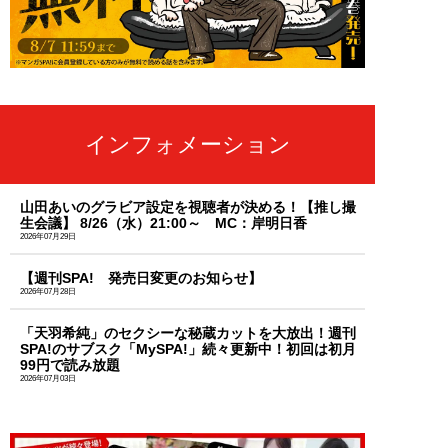
インフォメーション
山田あいのグラビア設定を視聴者が決める！【推し撮
生会議】 8/26（水）21:00～ MC：岸明日香
2026年07月29日
【週刊SPA! 発売日変更のお知らせ】
2026年07月28日
「天羽希純」のセクシーな秘蔵カットを大放出！週刊
SPA!のサブスク「MySPA!」続々更新中！初回は初月
99円で読み放題
2026年07月03日