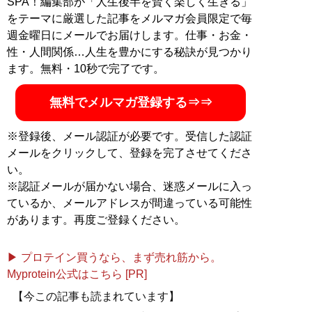
SPA！編集部が「人生後半を賢く楽しく生きる」
『
ロードマップ
』
をテーマに厳選した記事をメルマガ会員限定で毎
週金曜日にメールでお届けします。仕事・お金・
地方のしがないショップ
性・人間関係…人生を豊かにする秘訣が見つかり
店員はなぜ成功できたの
ます。無料・10秒で完了です。
か？
その秘密はロードマップ
無料でメルマガ登録する⇒⇒
にあった
※登録後、メール認証が必要です。受信した認証
メールをクリックして、登録を完了させてくださ
い。
※認証メールが届かない場合、迷惑メールに入っ
ているか、メールアドレスが間違っている可能性
『
MBの偏愛ブランド図鑑
』
があります。再度ご登録ください。
今着るべきブランド60の歴
史や特色を、自身が愛用す
▶ プロテイン買うなら、まず売れ筋から。
る品とともに徹底紹介
Myprotein公式はこちら [PR]
【今この記事も読まれています】