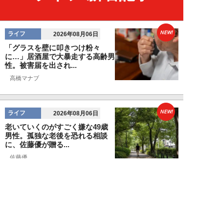
NEW!
ライフ
2026年08月06日
「グラスを壁に叩きつけ粉々
に…」居酒屋で大暴走する高齢男
性。被害届を出され...
高橋マナブ
NEW!
ライフ
2026年08月06日
老いていくのがすごく嫌な49歳
男性。孤独な老後を恐れる相談
に、佐藤優が贈る...
佐藤優
NEW!
ライフ
2026年08月05日
タクシー待ちの長蛇の列に堂々と
割り込む“派手な男女”を、小柄