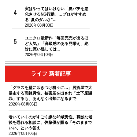
実はやってはいけない「夏バテを悪
化させるNG行動」…プロがすすめ
る“夏のダルさ”...
2026年08月03日
ユニクロ最新作「毎回完売が出るほ
ど人気」「高級感のある見栄え」絶
対に買い逃しては...
2026年08月04日
ライフ 新着記事
「グラスを壁に叩きつけ粉々に…」居酒屋で大
暴走する高齢男性。被害届を出され「土下座謝
罪」するも、あえなく出禁になるまで
2026年08月06日
老いていくのがすごく嫌な49歳男性。孤独な老
後を恐れる相談に、佐藤優が贈る「そのままで
いい」という答え
2026年08月06日