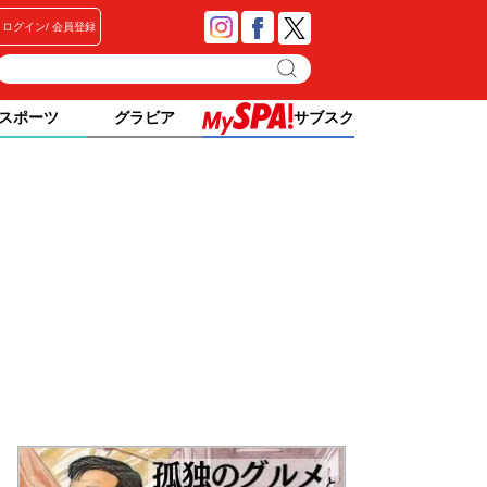
ログイン
会員登録
スポーツ
グラビア
サブスク