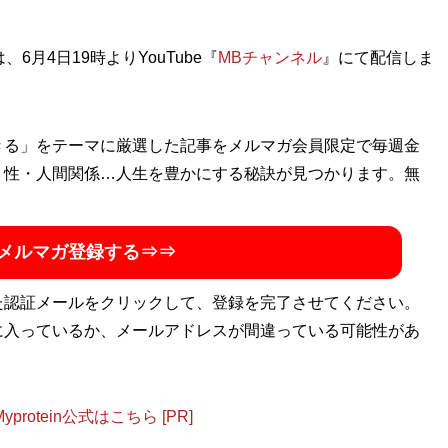
月4日19時よりYouTube『
ップ
』のほか、『
MBの偏愛ブランド図鑑
MBチャンネル
』『
最速でおしゃれ
』にて配信しま
に見せる方法
』『
幸服論――人生は服で簡単に変えられる
』
「
Knower Mag現役メンズバイヤーが伝えるオシャレになる
話題に。年間の被服費は1000万円超！ （Xアカウン
きる」をテーマに厳選した記事をメルマガ会員限定で毎週金
・性・人間関係…人生を豊かにする秘訣が見つかります。無
メルマガ登録する⇒⇒
ョップ店員はなぜ成功できたのか？
た認証メールをクリックして、登録を完了させてください。
マップにあった
に入っているか、メールアドレスが間違っている可能性があ
otein公式はこちら [PR]