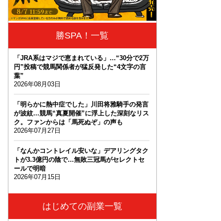
勝SPA！一覧
「JRA系はマジで恵まれている」…“30分で2万
円”投稿で競馬関係者が猛反発した“4文字の言
葉”
2026年08月03日
「明らかに熱中症でした」川田将雅騎手の発言
が波紋…競馬“真夏開催”に浮上した深刻なリス
ク。ファンからは「馬死ぬぞ」の声も
2026年07月27日
「なんかコントレイル安いな」デアリングタク
トが3.3億円の陰で…無敗三冠馬がセレクトセ
ールで明暗
2026年07月15日
はじめての副業一覧