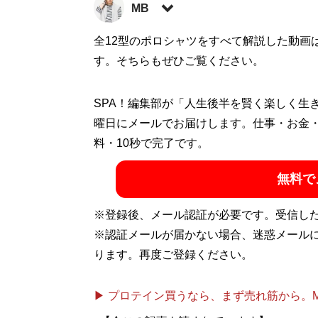
MB
ファッションバイヤー。最新刊『
全12型のポロシャツをすべて解説した動画は、6
ロードマ
に見せる方法 <実践編>
す。そちらもぜひご覧ください。
』『
最速でおしゃれ
など関連書籍が累計200万部を突破。ブログ
方法
」、ユーチューブ「
MBチャンネル
」も
SPA！編集部が「人生後半を賢く楽しく生
ト:
@MBKnowerMag
）
曜日にメールでお届けします。仕事・お金
料・10秒で完了です。
『
ロードマップ
』
無料で
地方のしがないシ
※登録後、メール認証が必要です。受信し
その秘密はロード
※認証メールが届かない場合、迷惑メール
ります。再度ご登録ください。
▶ プロテイン買うなら、まず売れ筋から。Mypr