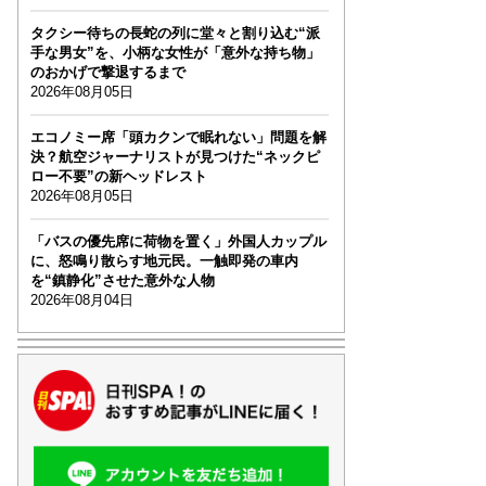
タクシー待ちの長蛇の列に堂々と割り込む“派
手な男女”を、小柄な女性が「意外な持ち物」
のおかげで撃退するまで
2026年08月05日
エコノミー席「頭カクンで眠れない」問題を解
決？航空ジャーナリストが見つけた“ネックピ
ロー不要”の新ヘッドレスト
2026年08月05日
「バスの優先席に荷物を置く」外国人カップル
に、怒鳴り散らす地元民。一触即発の車内
を“鎮静化”させた意外な人物
2026年08月04日