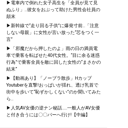
▶電車内で倒れた女子高生を「全員が見て見
ぬふり」...彼女をおぶって助けた男性会社員の
顛末
▶新幹線で“走り回る子供”に爆発寸前...「注意
しない母親」に女性が言い放った“芯をつく一
言”
▶「邪魔だから押したのよ」雨の日の満員電
車で乗客を転ばせた40代女性。“目に余る迷惑
行為”で乗客全員を敵に回した女性の“まさかの
結末”
▶【動画あり】「ノーブラ散歩」Hカップ
Youtuberを直撃!おっぱいが揺れ、透け乳首で
街中を歩いて“恥ずかしくない”のか聞いてみた
ら...
▶人気AV女優の逆ナン秘話......一般人がAV女優
と付き合うには〇〇バーへ行け!【中編】