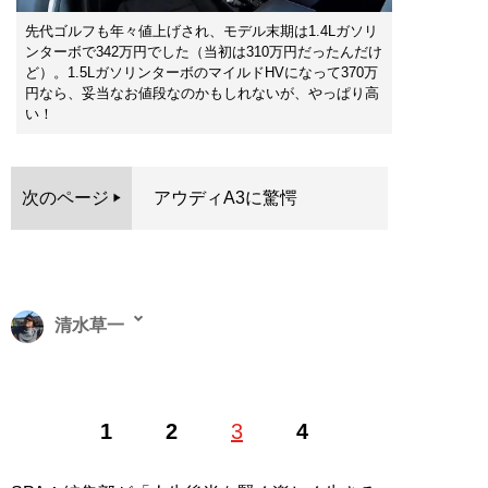
先代ゴルフも年々値上げされ、モデル末期は1.4Lガソリ
ンターボで342万円でした（当初は310万円だったんだけ
ど）。1.5LガソリンターボのマイルドHVになって370万
円なら、妥当なお値段なのかもしれないが、やっぱり高
い！
次のページ
アウディA3に驚愕
清水草一
1962年東京生まれ。慶大法卒。編集者を経てフリーライ
1
2
3
4
ター。『
そのフェラーリください!!
』をはじめとするお
笑いフェラーリ文学のほか、『
首都高速の謎
』『
高速道
路の謎
』などの著作で道路交通ジャーナリストとしても