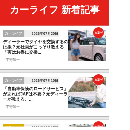
カーライフ 新着記事
NEW!
カーライフ
2026年07月20日
ディーラーでタイヤを交換するの
は損？元社員がこっそり教える
「実はお得に交換...
宇野源一
NEW!
カーライフ
2026年07月10日
「自動車保険のロードサービス」
があればJAFは不要？元ディーラ
ーが教える、...
宇野源一
NEW!
お金
2026年06月15日