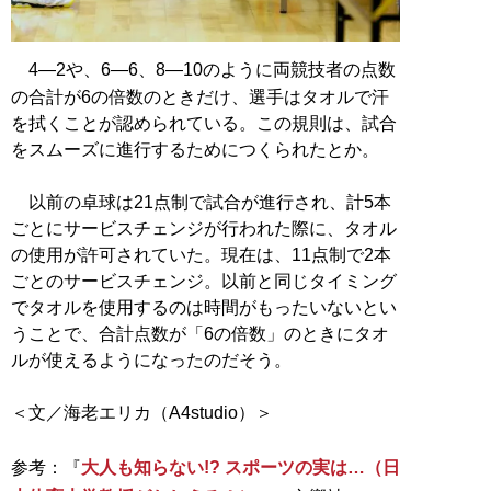
4―2や、6―6、8―10のように両競技者の点数
の合計が6の倍数のときだけ、選手はタオルで汗
を拭くことが認められている。この規則は、試合
をスムーズに進行するためにつくられたとか。
以前の卓球は21点制で試合が進行され、計5本
ごとにサービスチェンジが行われた際に、タオル
の使用が許可されていた。現在は、11点制で2本
ごとのサービスチェンジ。以前と同じタイミング
でタオルを使用するのは時間がもったいないとい
うことで、合計点数が「6の倍数」のときにタオ
ルが使えるようになったのだそう。
＜文／海老エリカ（A4studio）＞
参考：『
大人も知らない!? スポーツの実は…（日