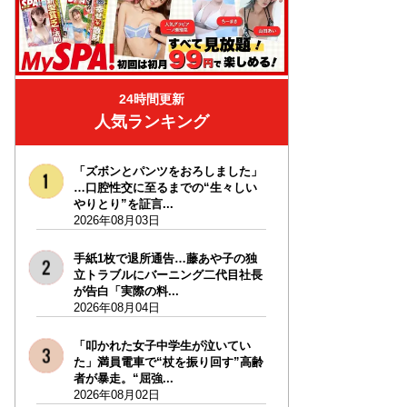
24時間更新
人気ランキング
「ズボンとパンツをおろしました」
…口腔性交に至るまでの“生々しい
やりとり”を証言...
2026年08月03日
手紙1枚で退所通告…藤あや子の独
立トラブルにバーニング二代目社長
が告白「実際の料...
2026年08月04日
「叩かれた女子中学生が泣いてい
た」満員電車で“杖を振り回す”高齢
者が暴走。“屈強...
2026年08月02日