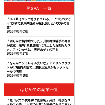
勝SPA！一覧
「JRA系はマジで恵まれている」…“30分で2万
円”投稿で競馬関係者が猛反発した“4文字の言
葉”
2026年08月03日
「明らかに熱中症でした」川田将雅騎手の発言
が波紋…競馬“真夏開催”に浮上した深刻なリス
ク。ファンからは「馬死ぬぞ」の声も
2026年07月27日
「なんかコントレイル安いな」デアリングタク
トが3.3億円の陰で…無敗三冠馬がセレクトセ
ールで明暗
2026年07月15日
はじめての副業一覧
「超円安で外貨を稼ぐ副業術」英語・特別なス
キルは不要。“日本の日常”が海外でお金に変わ