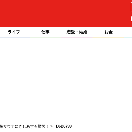
ライフ
仕事
恋愛・結婚
お金
高級サウナにきしあすも驚愕！
_D6B6799