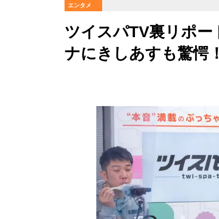
エンタメ
ツイスパTV裏リポー
ナにきしあすも驚愕