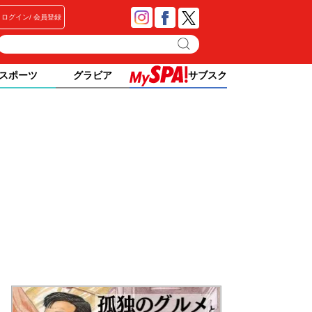
ログイン
会員登録
スポーツ
グラビア
サブスク