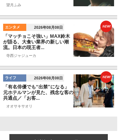
望月ふみ
NEW!
エンタメ
2026年08月08日
「マッチョこそ強い」MAX鈴木
が語る、大食い業界の新しい潮
流。日本の現王者...
寺西ジャジューカ
NEW!
ライフ
2026年08月08日
「有名俳優でも“出禁”になる」
元ホテルマンが見た、残念な客の
共通点／「お客...
オオサキサオリ