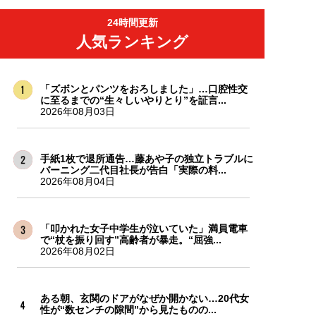
24時間更新
人気ランキング
「ズボンとパンツをおろしました」…口腔性交
に至るまでの“生々しいやりとり”を証言...
2026年08月03日
手紙1枚で退所通告…藤あや子の独立トラブルに
バーニング二代目社長が告白「実際の料...
2026年08月04日
「叩かれた女子中学生が泣いていた」満員電車
で“杖を振り回す”高齢者が暴走。“屈強...
2026年08月02日
ある朝、玄関のドアがなぜか開かない…20代女
性が“数センチの隙間”から見たものの...