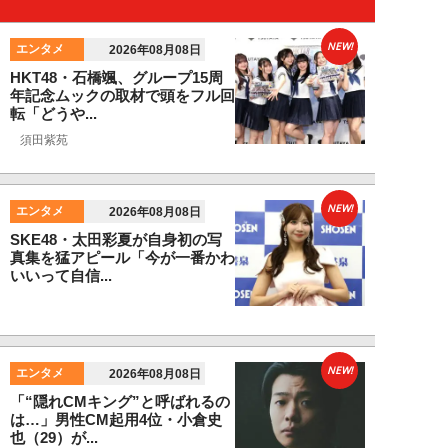
NEW!
エンタメ
2026年08月08日
HKT48・石橋颯、グループ15周
年記念ムックの取材で頭をフル回
転「どうや...
須田紫苑
NEW!
エンタメ
2026年08月08日
SKE48・太田彩夏が自身初の写
真集を猛アピール「今が一番かわ
いいって自信...
NEW!
エンタメ
2026年08月08日
「“隠れCMキング”と呼ばれるの
は…」男性CM起用4位・小倉史
也（29）が...