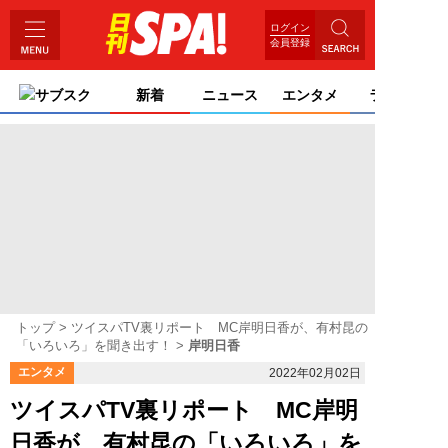
ログイン
会員登録
サブスク
新着
ニュース
エンタメ
ライフ
トップ
ツイスパTV裏リポート MC岸明日香が、有村昆の
「いろいろ」を聞き出す！
岸明日香
エンタメ
2022年02月02日
ツイスパTV裏リポート MC岸明
日香が、有村昆の「いろいろ」を