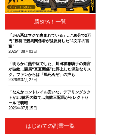
勝SPA！一覧
「JRA系はマジで恵まれている」…“30分で2万
円”投稿で競馬関係者が猛反発した“4文字の言
葉”
2026年08月03日
「明らかに熱中症でした」川田将雅騎手の発言
が波紋…競馬“真夏開催”に浮上した深刻なリス
ク。ファンからは「馬死ぬぞ」の声も
2026年07月27日
「なんかコントレイル安いな」デアリングタク
トが3.3億円の陰で…無敗三冠馬がセレクトセ
ールで明暗
2026年07月15日
はじめての副業一覧