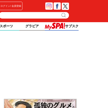
ログイン
会員登録
スポーツ
グラビア
サブスク