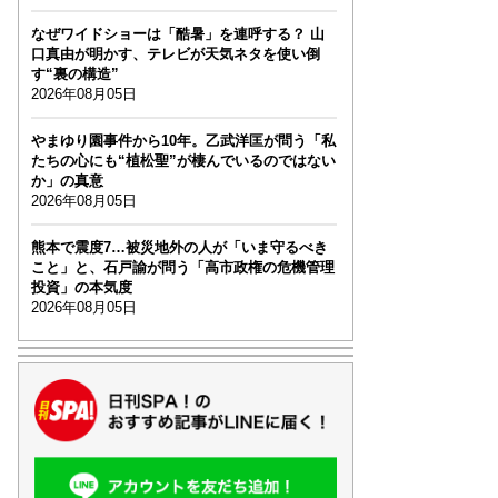
なぜワイドショーは「酷暑」を連呼する？ 山
口真由が明かす、テレビが天気ネタを使い倒
す“裏の構造”
2026年08月05日
やまゆり園事件から10年。乙武洋匡が問う「私
たちの心にも“植松聖”が棲んでいるのではない
か」の真意
2026年08月05日
熊本で震度7…被災地外の人が「いま守るべき
こと」と、石戸諭が問う「高市政権の危機管理
投資」の本気度
2026年08月05日