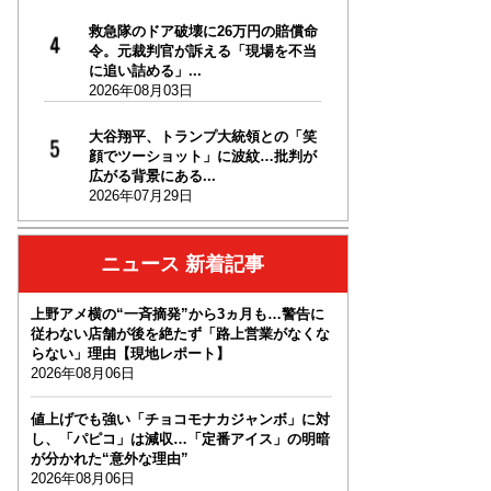
救急隊のドア破壊に26万円の賠償命
令。元裁判官が訴える「現場を不当
に追い詰める」...
2026年08月03日
大谷翔平、トランプ大統領との「笑
顔でツーショット」に波紋…批判が
広がる背景にある...
2026年07月29日
ニュース 新着記事
上野アメ横の“一斉摘発”から3ヵ月も…警告に
従わない店舗が後を絶たず「路上営業がなくな
らない」理由【現地レポート】
2026年08月06日
値上げでも強い「チョコモナカジャンボ」に対
し、「パピコ」は減収…「定番アイス」の明暗
が分かれた“意外な理由”
2026年08月06日