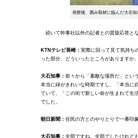
視察後、囲み取材に臨んだ大石知
続いて幹事社以外の記者との質疑応答と
KTNテレビ長崎：
実際に回って見て気持ち
った部分、どういったところがありますか
大石知事：
前々から「素敵な場所だ」とい
本当に緑がきれいな時期ですし、「本当に
ていて、「この街で新しい命が生まれて生
でした。
朝日新聞：
住民の方とのやりとりで一番印
大石知事：
全部ですね。全部でしたけれど