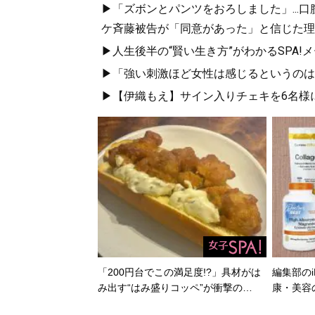
▶「ズボンとパンツをおろしました」...
ケ斉藤被告が「同意があった」と信じた理
▶人生後半の“賢い生き方”がわかるSPA!
▶「強い刺激ほど女性は感じるというのは勘
▶【伊織もえ】サイン入りチェキを6名様
「200円台でこの満足度!?」具材がは
編集部のi
み出す“はみ盛りコッペ”が衝撃の…
康・美容