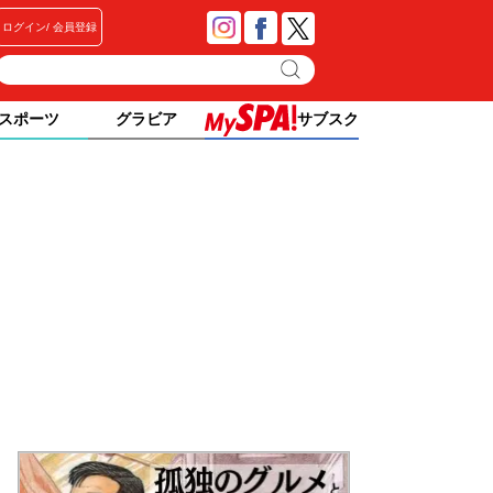
ログイン
会員登録
スポーツ
グラビア
サブスク