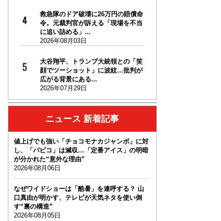
救急隊のドア破壊に26万円の賠償命
令。元裁判官が訴える「現場を不当
に追い詰める」...
2026年08月03日
大谷翔平、トランプ大統領との「笑
顔でツーショット」に波紋…批判が
広がる背景にある...
2026年07月29日
ニュース 新着記事
値上げでも強い「チョコモナカジャンボ」に対
し、「パピコ」は減収…「定番アイス」の明暗
が分かれた“意外な理由”
2026年08月06日
なぜワイドショーは「酷暑」を連呼する？ 山
口真由が明かす、テレビが天気ネタを使い倒
す“裏の構造”
2026年08月05日