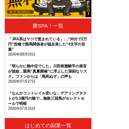
勝SPA！一覧
「JRA系はマジで恵まれている」…“30分で2万
円”投稿で競馬関係者が猛反発した“4文字の言
葉”
2026年08月03日
「明らかに熱中症でした」川田将雅騎手の発言
が波紋…競馬“真夏開催”に浮上した深刻なリス
ク。ファンからは「馬死ぬぞ」の声も
2026年07月27日
「なんかコントレイル安いな」デアリングタク
トが3.3億円の陰で…無敗三冠馬がセレクトセ
ールで明暗
2026年07月15日
はじめての副業一覧