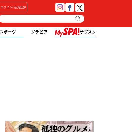
ログイン
会員登録
スポーツ
グラビア
サブスク