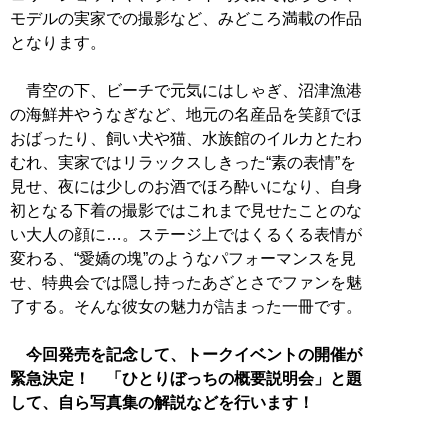
モデルの実家での撮影など、みどころ満載の作品
となります。
青空の下、ビーチで元気にはしゃぎ、沼津漁港
の海鮮丼やうなぎなど、地元の名産品を笑顔でほ
おばったり、飼い犬や猫、水族館のイルカとたわ
むれ、実家ではリラックスしきった“素の表情”を
見せ、夜には少しのお酒でほろ酔いになり、自身
初となる下着の撮影ではこれまで見せたことのな
い大人の顔に…。ステージ上ではくるくる表情が
変わる、“愛嬌の塊”のようなパフォーマンスを見
せ、特典会では隠し持ったあざとさでファンを魅
了する。そんな彼女の魅力が詰まった一冊です。
今回発売を記念して、トークイベントの開催が
緊急決定！ 「ひとりぼっちの概要説明会」と題
して、自ら写真集の解説などを行います！