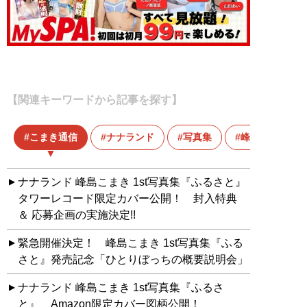
【関連キーワードから記事を探す】
こまき通信
ナナランド
写真集
峰島こまき
ナナランド 峰島こまき 1st写真集『ふるさと』
タワーレコード限定カバー公開！ 封入特典
＆ 応募企画の実施決定!!
緊急開催決定！ 峰島こまき 1st写真集『ふる
さと』発売記念「ひとりぼっちの概要説明会」
ナナランド 峰島こまき 1st写真集『ふるさ
と』 Amazon限定カバー図柄公開！