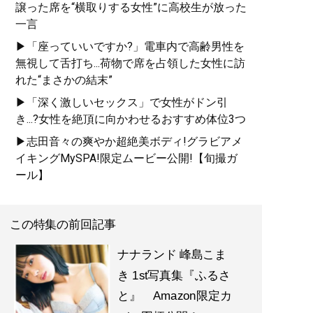
譲った席を“横取りする女性”に高校生が放った
一言
▶「座っていいですか?」電車内で高齢男性を
無視して舌打ち...荷物で席を占領した女性に訪
れた“まさかの結末”
▶「深く激しいセックス」で女性がドン引
き...?女性を絶頂に向かわせるおすすめ体位3つ
▶志田音々の爽やか超絶美ボディ!グラビアメ
イキングMySPA!限定ムービー公開!【旬撮ガ
ール】
この特集の前回記事
ナナランド 峰島こま
き 1st写真集『ふるさ
と』 Amazon限定カ