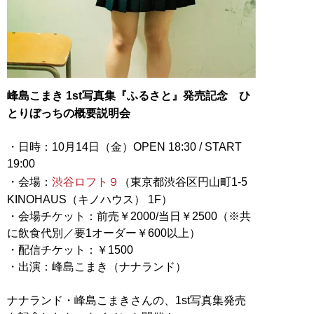
​峰島こまき 1st写真集『ふるさと』発売記念 ひ
とりぼっちの概要説明会
・日時：10月14日（金）OPEN 18:30 / START
19:00
・会場：
渋谷ロフト９
（東京都渋谷区円山町1-5
KINOHAUS（キノハウス） 1F）
・会場チケット：前売￥2000/当日￥2500（※共
に飲食代別／要1オーダー￥600以上）
・配信チケット：￥1500
・出演：峰島こまき（ナナランド）
ナナランド・峰島こまきさんの、1st写真集発売