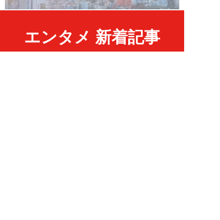
エンタメ 新着記事
NEW!
エンタメ
2026年08月07日
江籠裕奈「エンジェルボディ」、
最新デジタル写真集発売！
SPA！広報マン
NEW!
エンタメ
2026年08月07日
男性CM起用4位の“隠れCMキン
グ”は『20世紀少年』の元子役。
小倉史也（...
望月ふみ