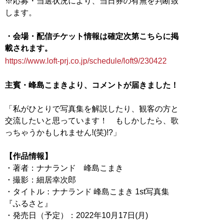
※応募・当選状況により、当日券の有無を判断致
します。
・会場・配信チケット情報は確定次第こちらに掲
載されます。
https://www.loft-prj.co.jp/schedule/loft9/230422
主賓・峰島こまきより、コメントが届きました！
「私がひとりで写真集を解説したり、観客の方と
交流したいと思っています！ もしかしたら、歌
っちゃうかもしれません!(笑)!?」
【作品情報】
・著者：ナナランド 峰島こまき
・撮影：細居幸次郎
・タイトル：ナナランド 峰島こまき 1st写真集
『ふるさと』
・発売日（予定）：2022年10月17日(月)