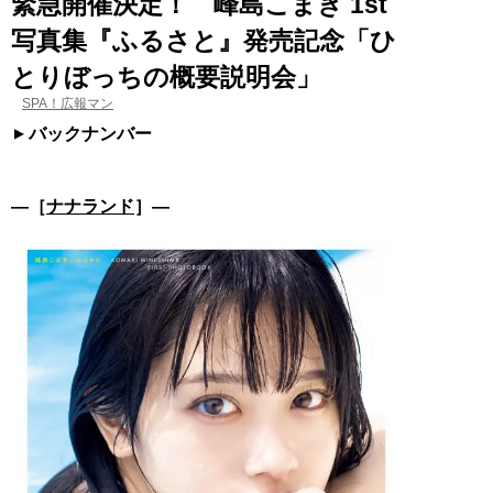
緊急開催決定！ 峰島こまき 1st
写真集『ふるさと』発売記念「ひ
とりぼっちの概要説明会」
SPA！広報マン
バックナンバー
―［
ナナランド
］―