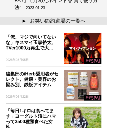
PAY」で貯めたポイントを“賢く使う方
法”
2023.01.23
お笑い節約道場の一覧へ
▲
「俺、マジで向いてない
な」キスマイ玉森裕太、
TVer1000万再生で大…
2026年08月05日
編集部のiHerb愛用者がセ
レクト。健康・美容のお
悩み別、鉄板アイテム…
2026年06月22日
「毎日1キロは食べてま
す」ヨーグルト沼にハマ
って3500種類食べた女
性…