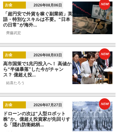
NEW!
お金
2026年08月06日
「超円安で外貨を稼ぐ副業術」英
語・特別なスキルは不要。“日本
の日常”が海外...
齊藤武宏
NEW!
お金
2026年08月03日
高市国策で1兆円投入へ！ 高値か
ら“半値暴落”した今がチャン
ス？ 億超え投...
結喜たろう
NEW!
お金
2026年07月27日
ドローンの次は“人型ロボット
株”か。億超え投資家が先回りす
る「隠れ防衛銘柄...
結喜たろう