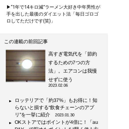
▶“1年で14キロ減”ラーメン大好き中年男性が
手を出した最後のダイエット法「毎日ゴロゴ
ロしてただけです(笑)」
この連載の前回記事
高すぎ電気代を「節約
するための7つの方
法」。エアコンは我慢
せずに使う
2023.02.06
ロッテリアで「約37%」もお得に！知
らないと損する“飲食チェーンのアプ
リ”を一挙に紹介
2023.01.30
OKストアではポイントが4倍に！「au