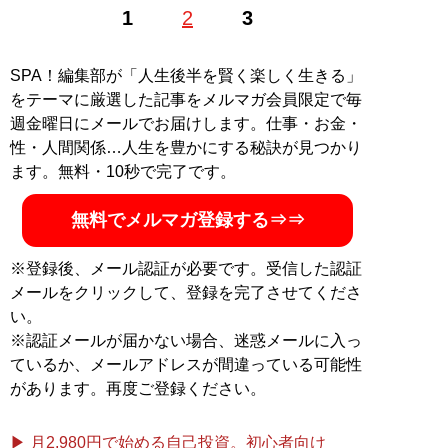
1
2
3
節約好きで、ポイントやキャンペーン情報に精通するお
笑い芸人。著書に『
お得生活！ お金がなくても人生100
倍楽しめる！
』。ブログ「
いの得ブログ
」、ユーチュー
SPA！編集部が「人生後半を賢く楽しく生きる」
ブ「
いの得ちゃんねる
」にて日々、お得情報を配信中
をテーマに厳選した記事をメルマガ会員限定で毎
（Twitterアカウント:
@InoueJuniti
）
週金曜日にメールでお届けします。仕事・お金・
性・人間関係…人生を豊かにする秘訣が見つかり
ます。無料・10秒で完了です。
『
お得生活！ お金がな
くても人生100倍楽しめ
無料でメルマガ登録する⇒⇒
る！
』
※登録後、メール認証が必要です。受信した認証
節約こそ最高のエンター
メールをクリックして、登録を完了させてくださ
テインメントだ！
い。
※認証メールが届かない場合、迷惑メールに入っ
ているか、メールアドレスが間違っている可能性
があります。再度ご登録ください。
記事一覧へ
▶ 月2,980円で始める自己投資。初心者向け