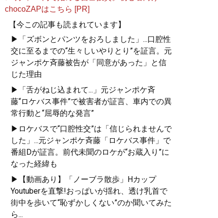
chocoZAPはこちら [PR]
【今この記事も読まれています】
▶「ズボンとパンツをおろしました」...口腔性
交に至るまでの“生々しいやりとり”を証言。元
ジャンポケ斉藤被告が「同意があった」と信
じた理由
▶「舌がねじ込まれて...」元ジャンポケ斉
藤“ロケバス事件”で被害者が証言、車内での異
常行動と“屈辱的な発言”
▶ロケバスで“口腔性交”は「信じられませんで
した」...元ジャンポケ斉藤「ロケバス事件」で
番組Dが証言。前代未聞のロケが“お蔵入り”に
なった経緯も
▶【動画あり】「ノーブラ散歩」Hカップ
Youtuberを直撃!おっぱいが揺れ、透け乳首で
街中を歩いて“恥ずかしくない”のか聞いてみた
ら...