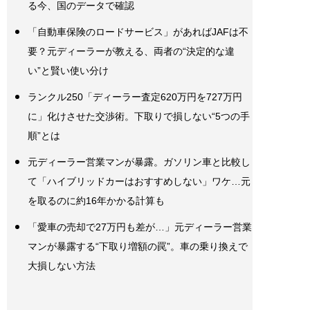
る今、国のデータで確認
「自動車保険のロードサービス」があればJAFは不
要？元ディーラーが教える、両者の“決定的な違
い”と賢い使い分け
ランクル250「ディーラー査定620万円を727万円
に」化けさせた交渉術。下取りで損しない“5つの手
順”とは
元ディーラー営業マンが暴露。ガソリン車と比較し
て「ハイブリッドカーはおすすめしない」ワケ…元
を取るのに約16年かかる計算も
「愛車の売却で27万円も差が…」元ディーラー営業
マンが暴露する“下取り増額の罠”。車の乗り換えで
大損しない方法