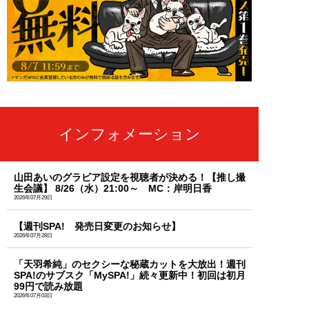
インフォメーション
山田あいのグラビア設定を視聴者が決める！【推し撮
生会議】 8/26（水）21:00～ MC：岸明日香
2026年07月29日
【週刊SPA! 発売日変更のお知らせ】
2026年07月28日
「天羽希純」のセクシーな秘蔵カットを大放出！週刊
SPA!のサブスク「MySPA!」続々更新中！初回は初月
99円で読み放題
2026年07月03日