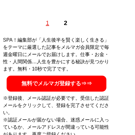
埼玉県在住の兼業ライター。大学卒業後、大手日系自動
1
2
車ディーラーに就職。その後、金融業界の業務・教育支
援を行う会社に転職し、法人営業に従事しながら、2級
ファイナンシャル・プランニング技能士、AFP資格を取
SPA！編集部が「人生後半を賢く楽しく生きる」
得。X（旧Twitter）：
@gengen801
をテーマに厳選した記事をメルマガ会員限定で毎
週金曜日にメールでお届けします。仕事・お金・
記事一覧へ
性・人間関係…人生を豊かにする秘訣が見つかり
ます。無料・10秒で完了です。
無料でメルマガ登録する⇒⇒
※登録後、メール認証が必要です。受信した認証
メールをクリックして、登録を完了させてくださ
い。
※認証メールが届かない場合、迷惑メールに入っ
ているか、メールアドレスが間違っている可能性
があります。再度ご登録ください。