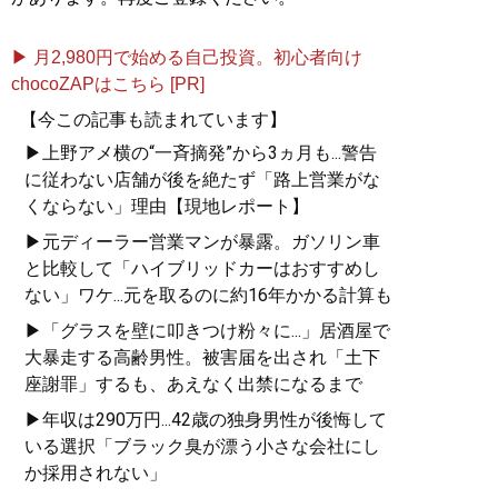
▶ 月2,980円で始める自己投資。初心者向け
chocoZAPはこちら [PR]
【今この記事も読まれています】
▶上野アメ横の“一斉摘発”から3ヵ月も...警告
に従わない店舗が後を絶たず「路上営業がな
くならない」理由【現地レポート】
▶元ディーラー営業マンが暴露。ガソリン車
と比較して「ハイブリッドカーはおすすめし
ない」ワケ...元を取るのに約16年かかる計算も
▶「グラスを壁に叩きつけ粉々に...」居酒屋で
大暴走する高齢男性。被害届を出され「土下
座謝罪」するも、あえなく出禁になるまで
▶年収は290万円...42歳の独身男性が後悔して
いる選択「ブラック臭が漂う小さな会社にし
か採用されない」