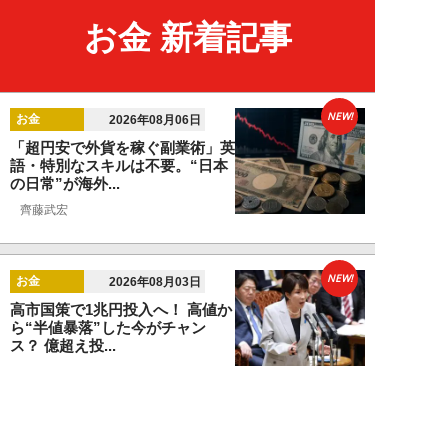
お金 新着記事
NEW!
お金
2026年08月06日
「超円安で外貨を稼ぐ副業術」英
語・特別なスキルは不要。“日本
の日常”が海外...
齊藤武宏
NEW!
お金
2026年08月03日
高市国策で1兆円投入へ！ 高値か
ら“半値暴落”した今がチャン
ス？ 億超え投...
結喜たろう
NEW!
お金
2026年07月27日